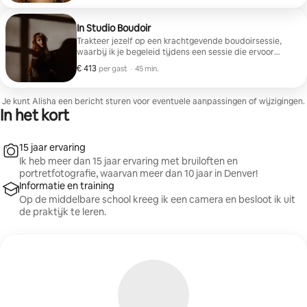
In Studio Boudoir
Trakteer jezelf op een krachtgevende boudoirsessie,
waarbij ik je begeleid tijdens een sessie die ervoor
zorgt dat je je zelfverzekerd voelt in je vel.
€ 413
€ 413 per gast
,
per gast
·
45 min.
Je kunt Alisha een bericht sturen voor eventuele aanpassingen of wijzigingen.
In het kort
15 jaar ervaring
Ik heb meer dan 15 jaar ervaring met bruiloften en
portretfotografie, waarvan meer dan 10 jaar in Denver!
Informatie en training
Op de middelbare school kreeg ik een camera en besloot ik uit
de praktijk te leren.