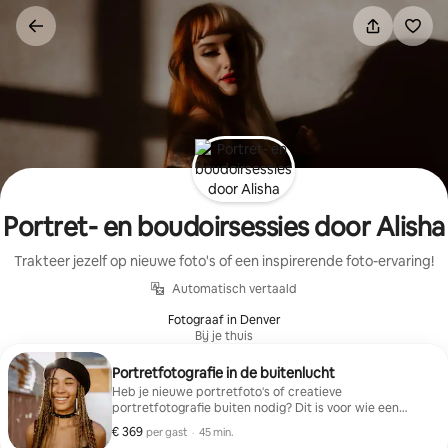
Ga
direct
naar
inhoud
Portret- en boudoirsessies door Alisha
Trakteer jezelf op nieuwe foto's of een inspirerende foto-ervaring!
Automatisch vertaald
Fotograaf in Denver
Bij je thuis
Portretfotografie in de buitenlucht
Heb je nieuwe portretfoto's of creatieve
portretfotografie buiten nodig? Dit is voor wie een
frisse look en professionele begeleiding wil, met foto's
€ 369
€ 369 per gast
,
per gast
·
45 min.
van hoge kwaliteit. Jouw visie of mijn visie!