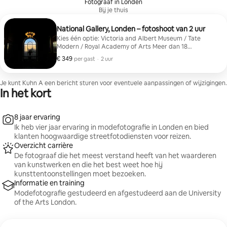
Fotograaf in Londen
Bij je thuis
National Gallery, Londen – fotoshoot van 2 uur
Kies één optie: Victoria and Albert Museum / Tate
Modern / Royal Academy of Arts Meer dan 18
professioneel geretoucheerde foto's Meer dan 45
€ 349
€ 349 per gast
,
per gast
·
2 uur
perfecte originele foto's
Je kunt Kuhn A een bericht sturen voor eventuele aanpassingen of wijzigingen.
In het kort
8 jaar ervaring
Ik heb vier jaar ervaring in modefotografie in Londen en bied
klanten hoogwaardige streetfotodiensten voor reizen.
Overzicht carrière
De fotograaf die het meest verstand heeft van het waarderen
van kunstwerken en die het best weet hoe hij
kunsttentoonstellingen moet bezoeken.
Informatie en training
Modefotografie gestudeerd en afgestudeerd aan de University
of the Arts London.