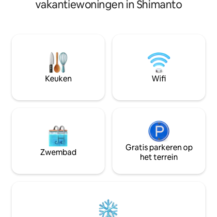
vakantiewoningen in Shimanto
tweepersoonsbed
Matsuyama/Dogo, zijn er vier pakhuizen
maximaal 7 person
met witte muren die in de Edo-periode
extra bedden. - G
zijn gebouwd en vier tuinen rondom
droger (met wasm
een 106 jaar oude, al lang gevestigde
opeenvolgende n
kaiseki-ryokan (voorheen de Kanaga
buitenactiviteiten. 
Ryokan). De witgepleisterde aarden
gratis tapbier!Je 
muren, de natuurlijke bamboehekken
BBQ of een hotpot 
van Kenji-ji en andere kenmerken zijn
Keuken
Wifi
Gelieve zelf hout
geleidelijk gerenoveerd en nieuw leven
mee te nemen. ・ 
ingeblazen (momenteel in het proces
van de herberg ku
van revitalisatie).Oorspronkelijk een oud
Railway Nakamura
huis geopend als een bijna 100%
vanaf de brug zien
inkomende accommodatie.We voeren
eetkamer op het te
een semi-openluchtbad uit in het
beschikbaar van 7.
interieur van het magazijn en
(gesloten op dond
renovatiewerkzaamheden rond het
Gratis parkeren op
Zwembad
Als je wilt eten of
water. ■ Verzachtende mostuin ■ Er
het terrein
City, is het in sle
zijn drie tuinen: een voortuin, een
auto bereikbaar. ・
binnenplaats en een achtertuin. Overal
tot 18.30 uur (Ne
stroomt bronwater en er is een beek die
als je geplande tij
stroomt tussen het waterbassin, de
Uitchecken voor 10.00 uur 's
kalebas, de hertenverschrikker en de
rustige omgeving
stapstenen. De vijver is de thuisbasis
sterrenhemel. Omd