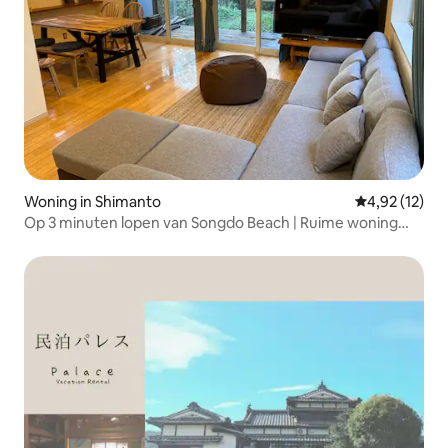
Woning in Shimanto
Gemiddelde be
4,92 (12)
Op 3 minuten lopen van Songdo Beach | Ruime woning
voor gezinnen en groepen | Maximaal 8 personen, BBQ
mogelijk