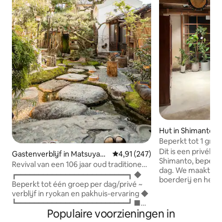
Hut in Shimanto
Beperkt tot 1 gro
5 liter tapbier! On
Dit is een privéhe
Gastenverblijf in Matsuyam
Gemiddelde beoordeling van 4,91
4,91 (247)
vrienden
Shimanto, beperkt
a
Revival van een 106 jaar oud traditioneel
dag. We maakten 
hotel en een opslagplaats Japanse
┏━━━━━━━━━━━━━━━━━━━━━━━━━┓ ◆
boerderij en hebb
mosoetuin en halfopenluchtbad
Beperkt tot één groep per dag/privé ~
comfortabele rui
inbegrepen 188 m² [Beperkt tot één
verblijf in ryokan en pakhuis-ervaring ◆
kunt ontspannen m
groep per dag Kominya Mitsuhama
┗━━━━━━━━━━━━━━━━━━━━━━━━━┛ ■
vrienden zonder aa
Hotel]
Populaire voorzieningen in
Locatie, geschiedenis, kenmerken ■ In
kamers, elk met 2
Mitsuhama, de havenstad van