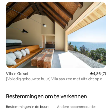
Villa in Geisei
Gemiddelde b
4,86 (7)
[Volledig gebouw te huur] Villa aan zee met uitzicht op de
Stille Oceaan / Geschikt voor koppels en jubilea / Maximaal
4 personen / Eén verdieping / 10 minuten van luchthaven
Kochi
Bestemmingen om te verkennen
Bestemmingen in de buurt
Andere accommodaties