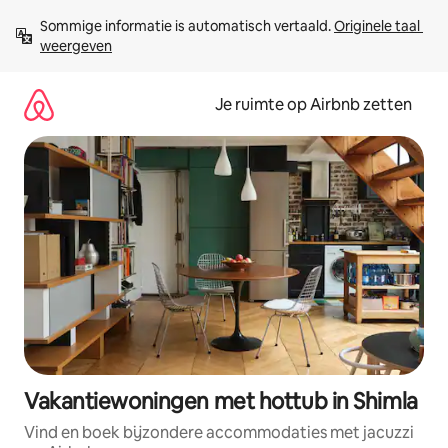
Ga
Sommige informatie is automatisch vertaald. 
Originele taal 
direct
weergeven
naar
inhoud
Je ruimte op Airbnb zetten
Vakantiewoningen met hottub in Shimla
Vind en boek bijzondere accommodaties met jacuzzi