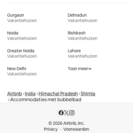
Gurgaon
Dehradun
Vakantiehuizen
Vakantiehuizen
Noida
Rishikesh
Vakantiehuizen
Vakantiehuizen
Greater Noida
Lahore
Vakantiehuizen
Vakantiehuizen
New Delhi
Toon meer
Vakantiehuizen
Airbnb
India
Himachal Pradesh
Shimla
Accommodaties met bubbelbad
© 2026 Airbnb, Inc.
Privacy
Voorwaarden