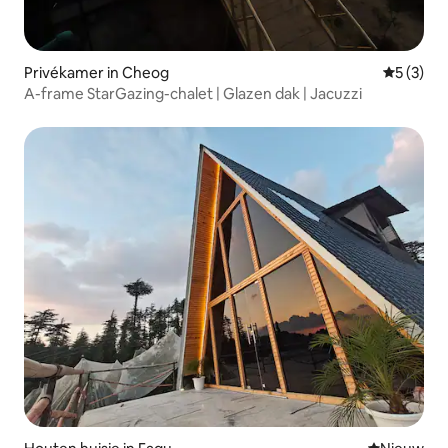
Privékamer in Cheog
Gemiddeld
5 (3)
A-frame StarGazing-chalet | Glazen dak | Jacuzzi