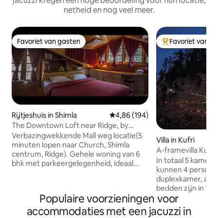
jacuzzi kregen een hoge beoordeling voor hun locatie,
netheid en nog veel meer.
Favoriet van gasten
Favoriet van g
Favoriet van gasten
Topfavoriet van 
Rijtjeshuis in Shimla
Gemiddelde beoordeling van 4,86
4,86 (194)
The Downtown Loft near Ridge, by
Kalawati Homes
Verbazingwekkende Mall weg locatie(5
Villa in Kufri
minuten lopen naar Church, Shimla
A-framevilla Kufri |
centrum, Ridge). Gehele woning van 6
kampvuur
In totaal 5 kamers
bhk met parkeergelegenheid, ideaal
kunnen 4 personen 
voor gezinnen/groepen(8-12). Ouder
duplexkamer, aang
vriendelijk, betaalbaar, stijlvol en goed
bedden zijn in 1 d
uitgerust, een zeldzame vondst! Dit is de
Populaire voorzieningen voor
standaardkamers I
enige accommodatie met
met extra bedden
accommodaties met een jacuzzi in
trap/bergopgaande gratis wandeling tot
17 personen verblijven. Alle m