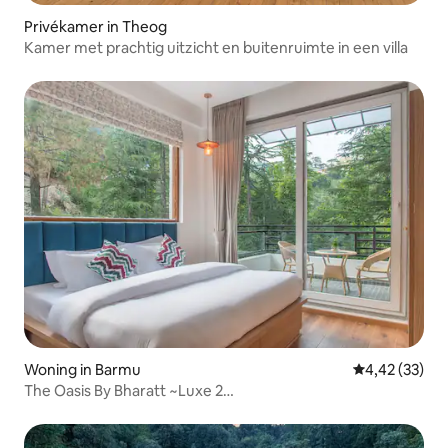
Privékamer in Theog
Kamer met prachtig uitzicht en buitenruimte in een villa
Woning in Barmu
Gemiddelde be
4,42 (33)
The Oasis By Bharatt ~Luxe 2
slaapkamers/hal/keuken~Bad~Shimla