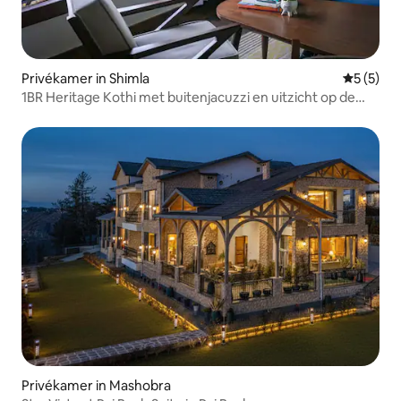
Privékamer in Shimla
Gemiddeld
5 (5)
1BR Heritage Kothi met buitenjacuzzi en uitzicht op de
vallei
Privékamer in Mashobra