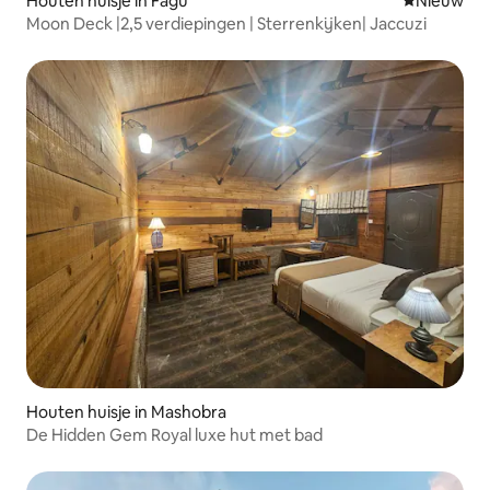
Houten huisje in Fagu
Nieuwe ac
Nieuw
Moon Deck |2,5 verdiepingen | Sterrenkijken| Jaccuzi
Houten huisje in Mashobra
De Hidden Gem Royal luxe hut met bad