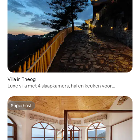
Villa in Theog
Luxe villa met 4 slaapkamers, hal en keuken voor
familiefeesten
Superhost
Superhost