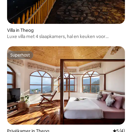
Villa in Theog
Luxe villa met 4 slaapkamers, hal en keuken voor
familiefeesten
Superhost
Superhost
Privékamer in Theog
Gemiddeld
5 (4)