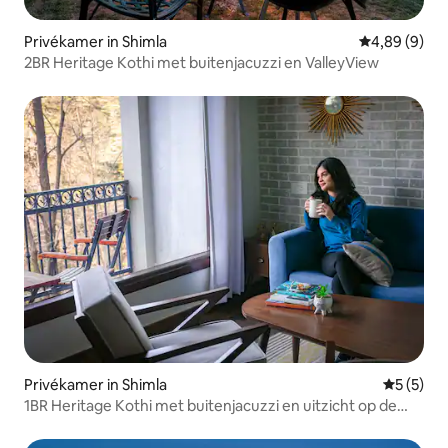
Privékamer in Shimla
Gemiddelde b
4,89 (9)
2BR Heritage Kothi met buitenjacuzzi en ValleyView
Privékamer in Shimla
Gemiddeld
5 (5)
1BR Heritage Kothi met buitenjacuzzi en uitzicht op de
vallei