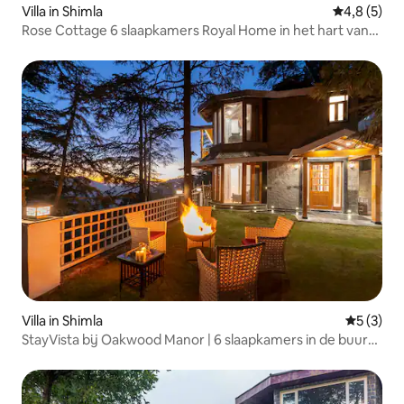
Villa in Shimla
Gemiddelde 
4,8 (5)
Rose Cottage 6 slaapkamers Royal Home in het hart van
Shimla
Villa in Shimla
Gemiddeld
5 (3)
StayVista bij Oakwood Manor | 6 slaapkamers in de buurt
van Mall Road