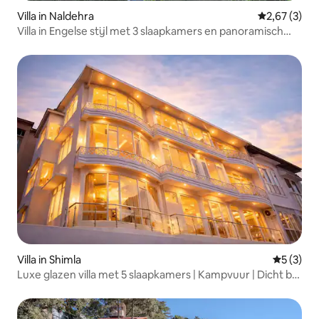
Villa in Naldehra
Gemiddelde b
2,67 (3)
Villa in Engelse stijl met 3 slaapkamers en panoramisch
uitzicht
Villa in Shimla
Gemiddeld
5 (3)
Luxe glazen villa met 5 slaapkamers | Kampvuur | Dicht bij
Mall Road