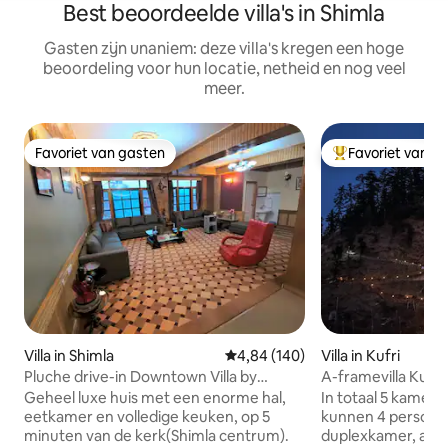
Best beoordeelde villa's in Shimla
Gasten zijn unaniem: deze villa's kregen een hoge
beoordeling voor hun locatie, netheid en nog veel
meer.
Favoriet van gasten
Favoriet van g
Favoriet van gasten
Topfavoriet van 
Villa in Shimla
Gemiddelde beoordeling van 4,84
4,84 (140)
Villa in Kufri
Pluche drive-in Downtown Villa by
A-framevilla Kufri |
Kalawati Homes
kampvuur
Geheel luxe huis met een enorme hal,
In totaal 5 kamers
eetkamer en volledige keuken, op 5
kunnen 4 personen 
minuten van de kerk(Shimla centrum).
duplexkamer, aang