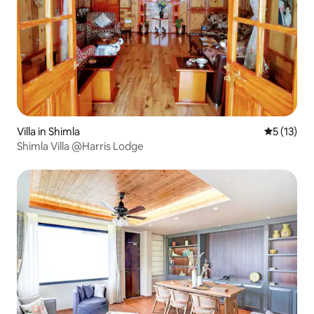
Villa in Shimla
Gemiddelde
5 (13)
Shimla Villa @Harris Lodge