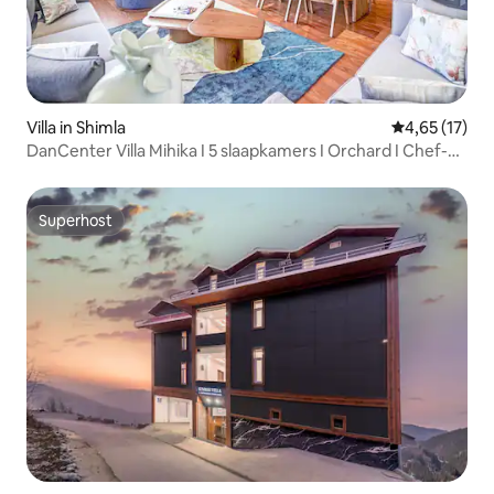
Villa in Shimla
Gemiddelde be
4,65 (17)
DanCenter Villa Mihika I 5 slaapkamers I Orchard I Chef-
kok
Superhost
Superhost