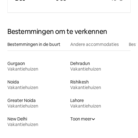
Bestemmingen om te verkennen
Bestemmingen in de buurt
Andere accommodaties
Best
Gurgaon
Dehradun
Vakantiehuizen
Vakantiehuizen
Noida
Rishikesh
Vakantiehuizen
Vakantiehuizen
Greater Noida
Lahore
Vakantiehuizen
Vakantiehuizen
New Delhi
Toon meer
Vakantiehuizen