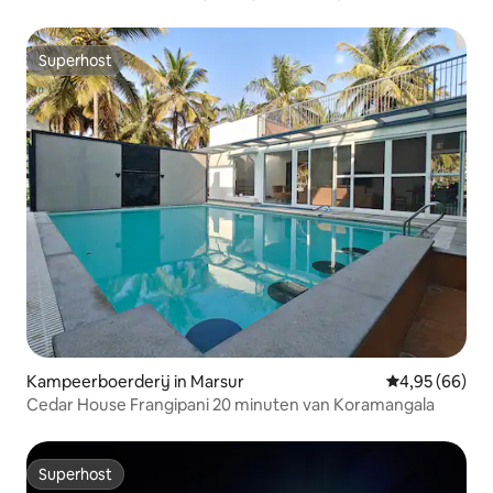
Bangalore
Superhost
Superhost
Kampeerboerderij in Marsur
Gemiddelde be
4,95 (66)
Cedar House Frangipani 20 minuten van Koramangala
Superhost
Superhost