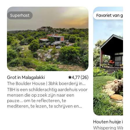
Superhost
Favoriet van gas
Superhost
Favoriet van gas
Grot in Malagalakki
Gemiddelde beoordeling van 4,7
4,77 (26)
The Boulder House | 3bhk boerderij in
een bos
TBH is een schilderachtig aardehuis voor
mensen die op zoek zijn naar een
pauze... om te reflecteren, te
mediteren, te lezen, te schrijven en
energieën aan te vullen. Het biedt een
ervaring van het leven in de buurt van de
Houten huisje in B
natuur te midden van kilometers groen,
Whispering Winds-
heuvels en rotsblokken. Het is een plek