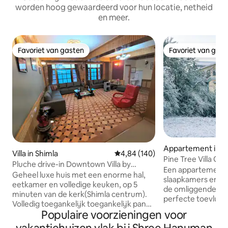
worden hoog gewaardeerd voor hun locatie, netheid
en meer.
Favoriet van gasten
Favoriet van gas
Favoriet van gasten
Favoriet van gas
Appartement in S
Villa in Shimla
Gemiddelde beoordeling van 4,84
4,84 (140)
Pine Tree Villa Ge
Pluche drive-in Downtown Villa by
in Shimla
Een appartement
Kalawati Homes
Geheel luxe huis met een enorme hal,
slaapkamers en ee
eetkamer en volledige keuken, op 5
de omliggende ber
minuten van de kerk(Shimla centrum).
perfecte toevluch
Volledig toegankelijk toegankelijk pand
die op zoek zijn n
Populaire voorzieningen voor
in het HART van DE STAD, wordt
verjongende onts
geleverd met omheinde
die op zoek zijn 