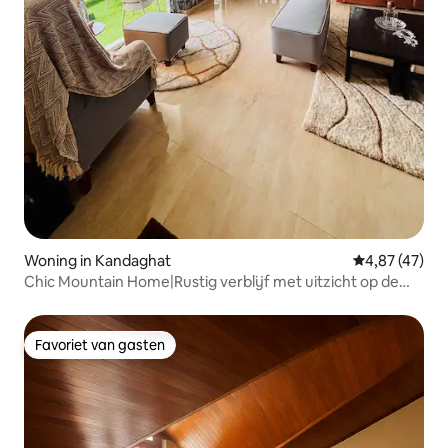
Woning in Kandaghat
Gemiddelde be
4,87 (47)
Chic Mountain Home|Rustig verblijf met uitzicht op de
vallei
Favoriet van gasten
Favoriet van gasten