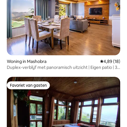
Woning in Mashobra
Gemiddelde be
4,89 (18)
Duplex-verblijf met panoramisch uitzicht | Eigen patio | 3
slaapkamers
Favoriet van gasten
Favoriet van gasten