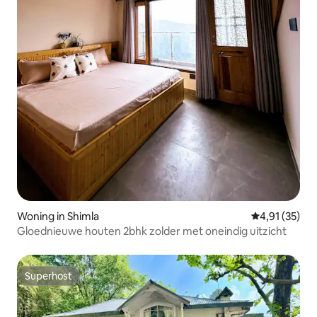
Woning in Shimla
Gemiddelde be
4,91 (35)
Gloednieuwe houten 2bhk zolder met oneindig uitzicht
Superhost
Superhost