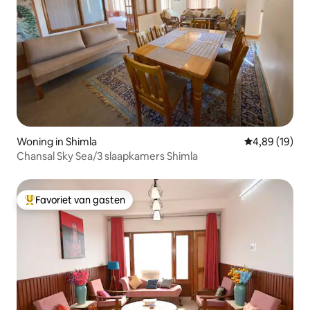
Woning in Shimla
Gemiddelde be
4,89 (19)
Chansal Sky Sea/3 slaapkamers Shimla
Favoriet van gasten
Topfavoriet van gasten