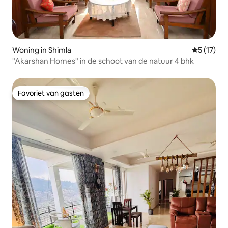
Woning in Shimla
Gemiddelde
5 (17)
"Akarshan Homes" in de schoot van de natuur 4 bhk
Favoriet van gasten
Favoriet van gasten