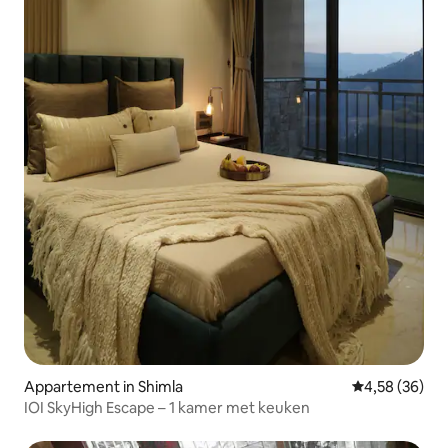
Appartement in Shimla
Gemiddelde be
4,58 (36)
IOI SkyHigh Escape – 1 kamer met keuken