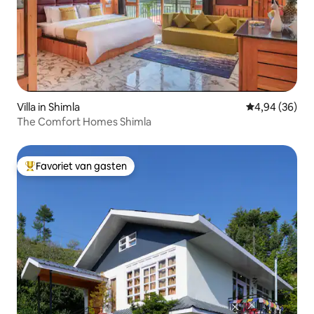
Villa in Shimla
Gemiddelde be
4,94 (36)
The Comfort Homes Shimla
Favoriet van gasten
Topfavoriet van gasten