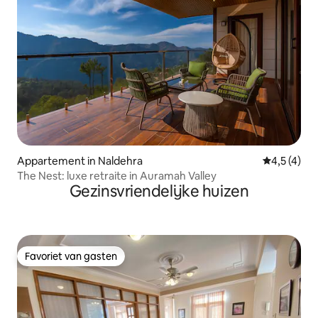
Appartement in Naldehra
Gemiddelde 
4,5 (4)
The Nest: luxe retraite in Auramah Valley
Gezinsvriendelijke huizen
Favoriet van gasten
Favoriet van gasten