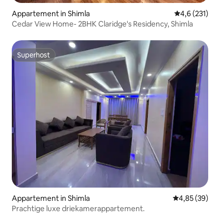
Appartement in Shimla
Gemiddelde be
4,6 (231)
Cedar View Home- 2BHK Claridge's Residency, Shimla
Superhost
Superhost
Appartement in Shimla
Gemiddelde be
4,85 (39)
Prachtige luxe driekamerappartement.