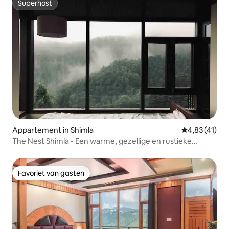
Superhost
Superhost
Appartement in Shimla
Gemiddelde be
4,83 (41)
The Nest Shimla - Een warme, gezellige en rustieke
ruimte
Favoriet van gasten
Favoriet van gasten