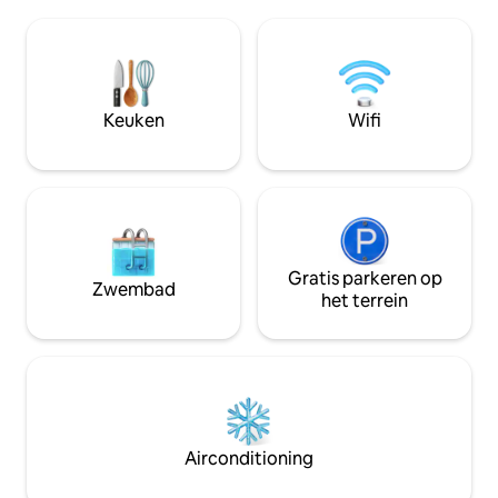
buurt:perfect voor excursies, slim
plaats aan vier pe
werken, enogastronomische
appartement besta
rondleidingen, voor koppels, gezinnen,
woonkamer met m
soloreizigers die van off-the-beaten-
slaapkamer met 
track houden of ONDERWEG STOPPEN
met barocco fresc
MET een bezoek aan onze kusten.
eetkamer en twee
Keuken
Wifi
Beschikbaar voor langere reservering en
kooklessen op aanvraag!
Gratis parkeren op
Zwembad
het terrein
Airconditioning