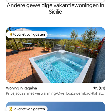
Andere geweldige vakantiewoningen in
Sicilië
Favoriet van gasten
Topfavoriet van gasten
Woning in Ragalna
Gemiddelde
5 (81)
Privéjacuzzi met verwarming•Overloopzwembad•Rahal
Luxury
Favoriet van gasten