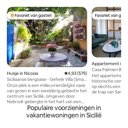
Favoriet van gasten
Favoriet van gas
Topfavoriet van gasten
Favoriet van gas
Appartement in C
Casa Palmieri Baro
Huisje in Nicosia
Gemiddelde beoordeling van 4,93
4,93 (579)
Het appartement li
Siciliaanse bergoase - Gehele Villa (Smart
historische centr
W.
Onze plek is een milieuvriendelijke oase
op slechts een pa
van groen in een weelderig gebied in het
de trap van Santa
centrum van Sicilië, omgeven door
andere beroemd
Nebrodi-gebergte in het hart van een
bezienswaardighe
Populaire voorzieningen in
natuurreservaat met dromerig uitzicht
als een nobel pala
en paden, ver van de drukte van de stad,
nog steeds origine
vakantiewoningen in Sicilië
het inademen van schone lucht. Parken,
vloertegels. Het a
boerderijen, kunst- en cultuur in de
voorzieningen en 