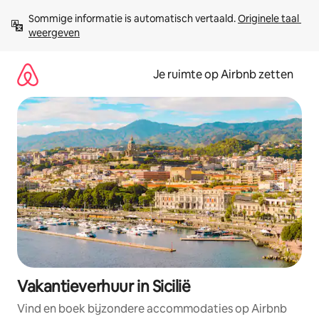
Ga
Sommige informatie is automatisch vertaald. 
Originele taal 
direct
weergeven
naar
inhoud
Je ruimte op Airbnb zetten
Vakantieverhuur in Sicilië
Vind en boek bijzondere accommodaties op Airbnb