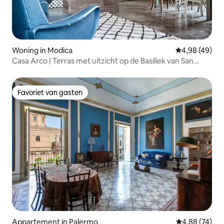
Woning in Modica
Gemiddelde be
4,98 (49)
Casa Arco | Terras met uitzicht op de Basiliek van San
Giorgio
Favoriet van gasten
Favoriet van gasten
Appartement in Palermo
Gemiddelde be
4,88 (74)