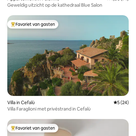
Geweldig uitzicht op de kathedraal Blue Salon
Favoriet van gasten
Topfavoriet van gasten
Villa in Cefalù
Gemiddelde
5 (24)
Villa Faraglioni met privéstrand in Cefalù
Favoriet van gasten
Topfavoriet van gasten