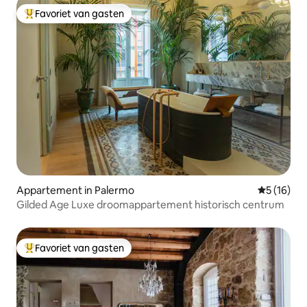
Favoriet van gasten
Topfavoriet van gasten
Appartement in Palermo
Gemiddelde
5 (16)
Gilded Age Luxe droomappartement historisch centrum
Favoriet van gasten
Topfavoriet van gasten