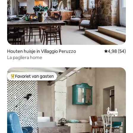
Houten huisje in Villaggio Peruzzo
Gemiddelde be
4,98 (54)
La pagliera home
Favoriet van gasten
Topfavoriet van gasten