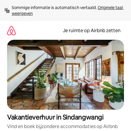
Ga
Sommige informatie is automatisch vertaald. 
Originele taal 
direct
weergeven
naar
inhoud
Je ruimte op Airbnb zetten
Vakantieverhuur in Sindangwangi
Vind en boek bijzondere accommodaties op Airbnb