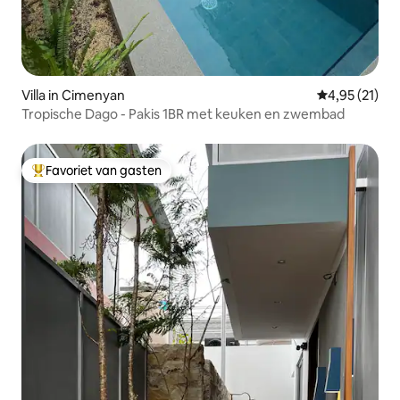
Villa in Cimenyan
Gemiddelde be
4,95 (21)
Tropische Dago - Pakis 1BR met keuken en zwembad
Favoriet van gasten
Topfavoriet van gasten