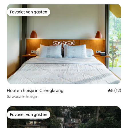
Favoriet van gasten
Favoriet van gasten
Houten huisje in Cilengkrang
Gemiddelde
5 (12)
Sawasaé-huisje
Favoriet van gasten
Favoriet van gasten