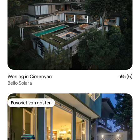
Woning in Cimenyan
Gemiddeld
5 (6)
Belio Solara
Favoriet van gasten
Favoriet van gasten