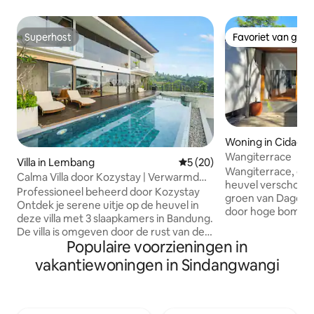
Superhost
Favoriet van gas
Superhost
Favoriet van gas
Woning in Cidada
Wangiterrace
Villa in Lembang
Gemiddelde beoordeling van 
5 (20)
Wangiterrace, een 
Calma Villa door Kozystay | Verwarmd
heuvel verscholen
zwembad | Bandung
Professioneel beheerd door Kozystay
groen van Dago, 
Ontdek je serene uitje op de heuvel in
door hoge bomen 
deze villa met 3 slaapkamers in Bandung.
schoonheid biedt 
De villa is omgeven door de rust van de
ochtenden, frisse
Populaire voorzieningen in
natuur en combineert modern comfort
klimaat. Of je nu geniet van een rustige
met rustieke charme - ideaal voor een
vakantiewoningen in Sindangwangi
ochtend op het te
rustgevende ontsnapping uit de stad.
nabijgelegen caf
Geniet van rustige ochtenden, koele
verkent, WangiTer
berglucht en momenten van pure
voor ontspanning 
ontspanning. BESCHIKBAAR VOOR