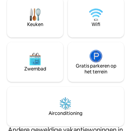
natuur. Onze villa 
GASTEN: + Digitaal inchecken +
gezinnen, koppels
Professioneel gereinigd + Voorzieningen
combineert comfor
van hotelkwaliteit en fris beddengoed +
de mooiste buurt
Gratis snelle wifi + Gratis toegang tot
Keuken
Wifi
Netflix en kabel-tv
Gratis parkeren op
Zwembad
het terrein
Airconditioning
Andere geweldige vakantiewoningen in