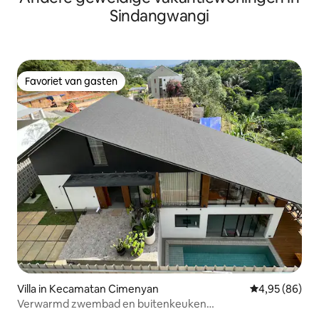
Sindangwangi
Favoriet van gasten
Favoriet van gasten
Villa in Kecamatan Cimenyan
Gemiddelde be
4,95 (86)
Verwarmd zwembad en buitenkeuken
@Incognito.Bandung