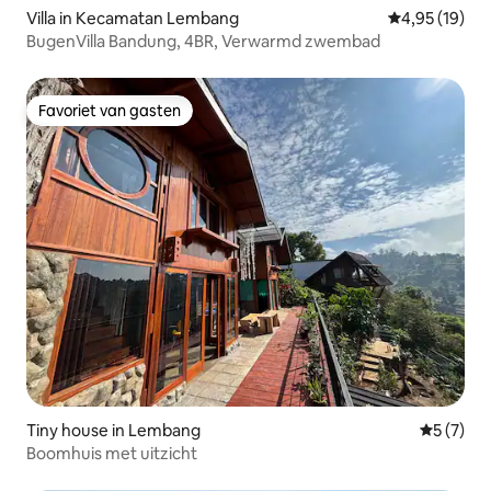
Villa in Kecamatan Lembang
Gemiddelde be
4,95 (19)
BugenVilla Bandung, 4BR, Verwarmd zwembad
Favoriet van gasten
Favoriet van gasten
Tiny house in Lembang
Gemiddeld
5 (7)
Boomhuis met uitzicht