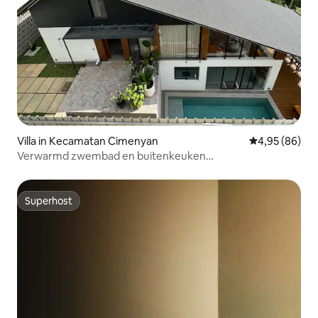
Villa in Kecamatan Cimenyan
Gemiddelde be
4,95 (86)
Verwarmd zwembad en buitenkeuken
@Incognito.Bandung
Superhost
Superhost