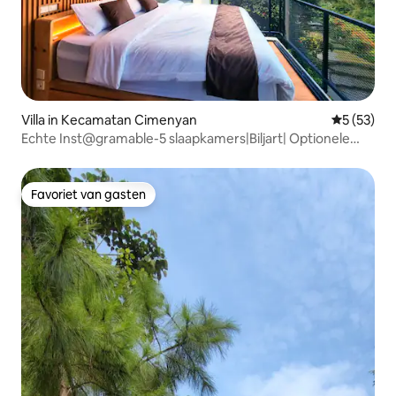
Villa in Kecamatan Cimenyan
Gemiddelde
5 (53)
Echte Inst@gramable-5 slaapkamers|Biljart| Optionele
jacuzzi
Favoriet van gasten
Favoriet van gasten