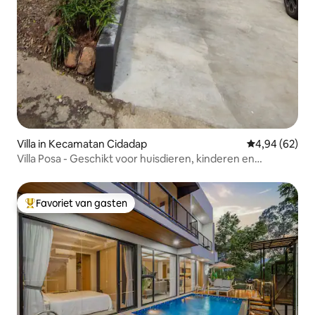
Villa in Kecamatan Cidadap
Gemiddelde be
4,94 (62)
Villa Posa - Geschikt voor huisdieren, kinderen en
ouderen.
Favoriet van gasten
Topfavoriet van gasten