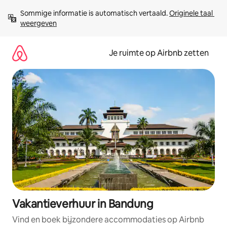
Ga
Sommige informatie is automatisch vertaald. 
Originele taal 
direct
weergeven
naar
inhoud
Je ruimte op Airbnb zetten
Vakantieverhuur in Bandung
Vind en boek bijzondere accommodaties op Airbnb