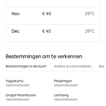
Nov
€ 40
29°C
Dec
€ 45
29°C
Bestemmingen om te verkennen
Bestemmingen in de buurt
Andere accommodaties
Best
Yogyakarta
Penjaringan
Vakantiehuizen
Vakantiehuizen
Grogol Petamburan
Lembang
Vakantiehuizen
Vakantiehuizen