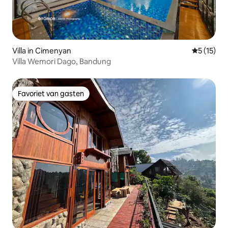
Villa in Cimenyan
Gemiddelde
5 (15)
Villa Wemori Dago, Bandung
Favoriet van gasten
Favoriet van gasten