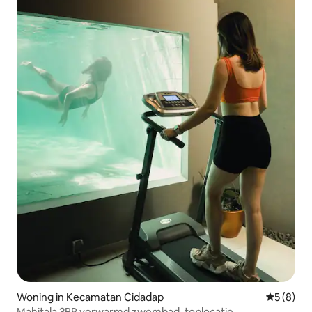
Woning in Kecamatan Cidadap
Gemiddeld
5 (8)
Mahitala 3BR verwarmd zwembad, toplocatie