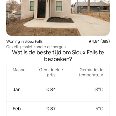
Woning in Sioux Falls
Gemiddelde beo
4,84 (389)
Gezellig chalet zonder de bergen
Wat is de beste tijd om Sioux Falls te
bezoeken?
Maand
Gemiddelde
Gemiddelde
prijs
temperatuur
Jan
€ 84
-8°C
Feb
€ 87
-5°C