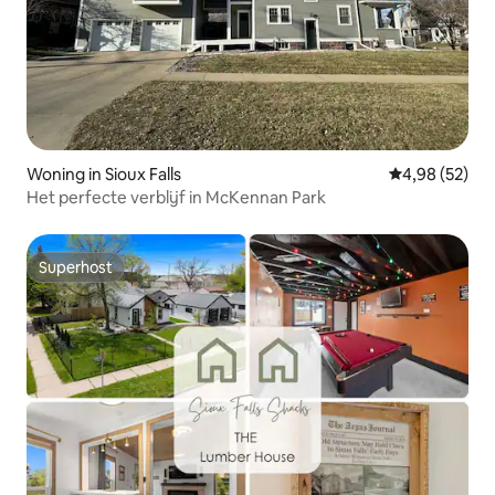
Woning in Sioux Falls
Gemiddelde be
4,98 (52)
Het perfecte verblijf in McKennan Park
Superhost
Superhost