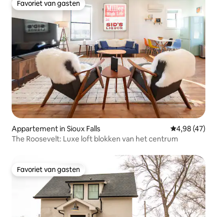
Favoriet van gasten
Favoriet van gasten
Appartement in Sioux Falls
Gemiddelde be
4,98 (47)
The Roosevelt: Luxe loft blokken van het centrum
Favoriet van gasten
Favoriet van gasten