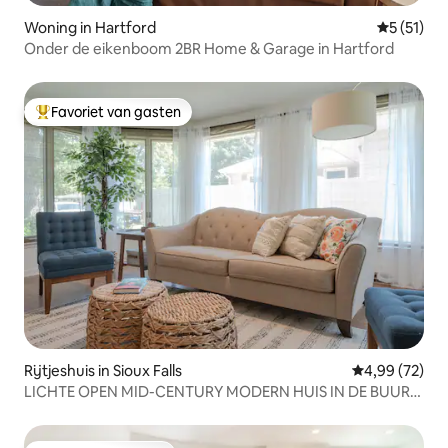
Woning in Hartford
Gemiddelde
5 (51)
Onder de eikenboom 2BR Home & Garage in Hartford
Favoriet van gasten
Topfavoriet van gasten
Rijtjeshuis in Sioux Falls
Gemiddelde be
4,99 (72)
LICHTE OPEN MID-CENTURY MODERN HUIS IN DE BUURT
VAN ZIEKENHUIZEN