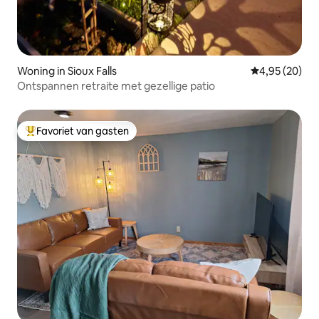
Woning in Sioux Falls
Gemiddelde be
4,95 (20)
Ontspannen retraite met gezellige patio
Favoriet van gasten
Topfavoriet van gasten