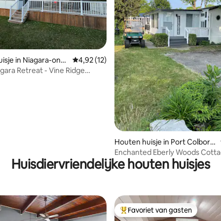
isje in Niagara-on-t
Gemiddelde beoordeling van 4,92 uit 5, 12 r
4,92 (12)
agara Retreat - Vine Ridge
ng van 4,75 uit 5, 8 recensies
Houten huisje in Port Colborn
e
Enchanted Eberly Woods Cott
Huisdiervriendelijke houten huisjes
Favoriet van gasten
Topfavoriet van gasten