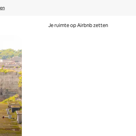
ven
Je ruimte op Airbnb zetten
ken of swipen.