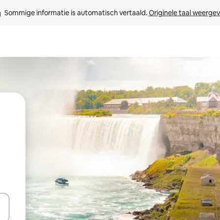
Sommige informatie is automatisch vertaald. 
Originele taal weerge
een keuze met je de pijltjestoetsen omhoog en omlaag, óf door te tik