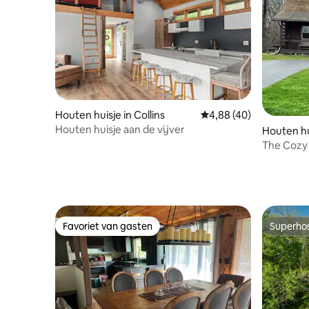
Houten huisje in Collins
Gemiddelde beoordeling
4,88 (40)
Houten huisje aan de vijver
Houten hu
The Cozy 
Favoriet van gasten
Superho
Favoriet van gasten
Superho