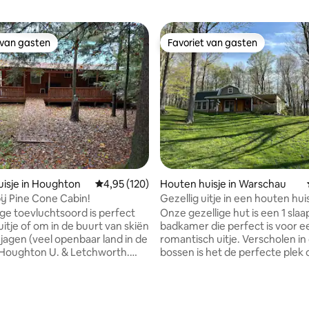
 van gasten
Favoriet van gasten
 van gasten
Favoriet van gasten
ng van 4,9 uit 5, 10 recensies
isje in Houghton
Gemiddelde beoordeling van 4,95 uit 5, 120 r
4,95 (120)
Houten huisje in Warschau
j Pine Cone Cabin!
Gezellig uitje in een houten hui
schilderachtige paardenboerde
ige toevluchtsoord is perfect
Onze gezellige hut is een 1 sla
itje of om in de buurt van skiën
badkamer die perfect is voor e
e jagen (veel openbaar land in de
romantisch uitje. Verscholen in
 Houghton U. & Letchworth.
bossen is het de perfecte plek
 een volledig gevulde keuken,
ontspannen voor de nacht. Onz
slaapkamer heeft een
uitgerust met een grote
 bed en de loft heeft twee
koelkast/vriezer, een keuken, e
en. De woonkamer is
airconditioning, verwarming e