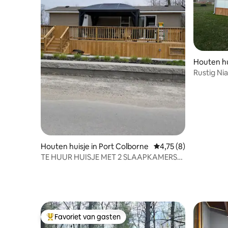
Houten hu
he-Lake
Rustig Ni
Resort
Houten huisje in Port Colborne
Gemiddelde beoordeli
4,75 (8)
TE HUUR HUISJE MET 2 SLAAPKAMERS
IN SHERKSTON SHORES
Favoriet van gasten
Topfavoriet van gasten