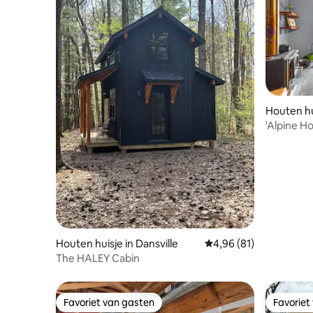
Houten hu
'Alpine H
op 2 hect
Houten huisje in Dansville
Gemiddelde beoordeling
4,96 (81)
The HALEY Cabin
Favoriet van gasten
Favoriet
Favoriet van gasten
Favoriet