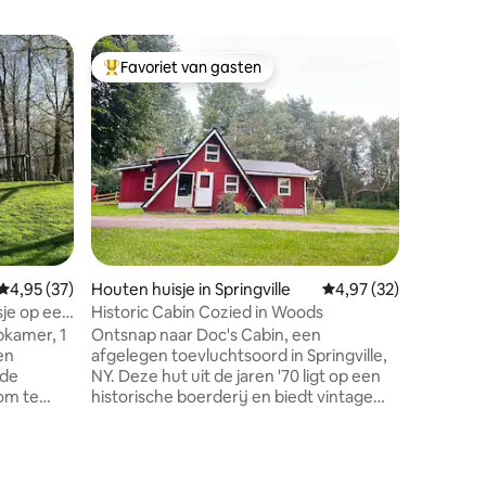
Houten hu
Favoriet van gasten
Favorie
Topfavoriet van gasten
Favorie
The Luxu
Een prach
genesteld op een af
4 hectare
Dansville
meidenrei
maandelij
bubbelbad
de buite
gezellig 
ecensies
Gemiddelde beoordeling van 4,95 uit 5, 37 recensies
4,95 (37)
Houten huisje in Springville
Gemiddelde beoordelin
4,97 (32)
Stonybro
afstand.
sje op een
Historic Cabin Cozied in Woods
is om de
rij
apkamer, 1
Ontsnap naar Doc's Cabin, een
genieten
en
afgelegen toevluchtsoord in Springville,
bordspel
 de
NY. Deze hut uit de jaren '70 ligt op een
wild en 
 om te
historische boerderij en biedt vintage
e hut is
charme en modern comfort. Ontspan in
ruime charme met een houtkachel, een
en tv,
kingsize bed en uitzicht op het bos.
n een
Buiten, geniet van paden, een vijver,