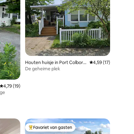
ecensies
Houten huisje in Port Colborn
Gemiddelde beoordelin
4,59 (17)
e
De geheime plek
Gemiddelde beoordeling van 4,79 uit 5, 19 recensies
4,79 (19)
age
Favoriet van gasten
Topfavoriet van gasten