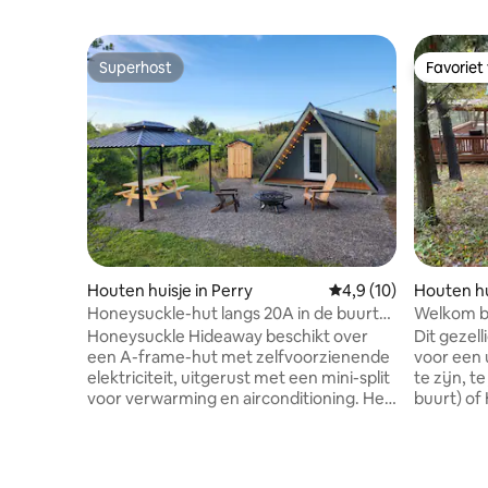
Superhost
Favoriet
Superhost
Favoriet
Houten huisje in Perry
Gemiddelde beoordeli
4,9 (10)
Houten hu
Honeysuckle-hut langs 20A in de buurt
Welkom bi
van Letchworth
Honeysuckle Hideaway beschikt over
Dit gezell
een A-frame-hut met zelfvoorzienende
voor een u
elektriciteit, uitgerust met een mini-split
te zijn, t
voor verwarming en airconditioning. Het
buurt) of
is ingericht met een bed, een futon en
Het heeft
een uitrolbaar traagschuimmatras, dus
de hoofd
het biedt comfortabel plaats aan vier
queensize
volwassenen, maar er kunnen maximaal
eenpersoonsbedd