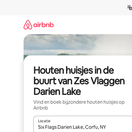
Ga
direct
naar
inhoud
Houten huisjes in de
buurt van Zes Vlaggen
Darien Lake
Vind en boek bijzondere houten huisjes op
Airbnb
Locatie
Wanneer er suggesties beschikbaar zijn, maak je 