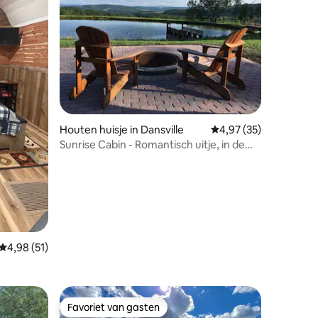
ecensies
Houten huisje in Dansville
Gemiddelde beoordelin
4,97 (35)
Sunrise Cabin - Romantisch uitje, in de
buurt van Letchworth.
Gemiddelde beoordeling van 4,98 uit 5, 51 recensies
4,98 (51)
Favoriet van gasten
Favoriet van gasten