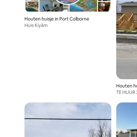
Houten huisje in Port Colborne
Huis Kiyâm
Houten hu
TE HUUR 
SHERKST