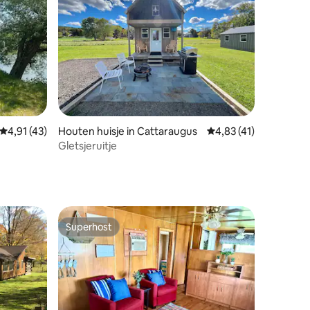
ecensies
Gemiddelde beoordeling van 4,91 uit 5, 43 recensies
4,91 (43)
Houten huisje in Cattaraugus
Gemiddelde beoordelin
4,83 (41)
Gletsjeruitje
Superhost
Superhost