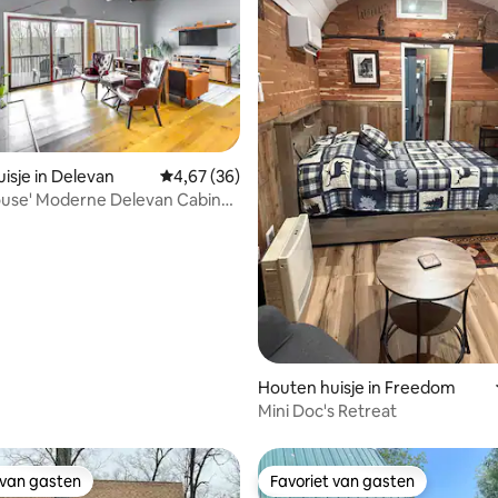
isje in Delevan
Gemiddelde beoordeling van 4,67 uit 5, 36 r
4,67 (36)
ouse' Moderne Delevan Cabin
are
 van 4,96 uit 5, 81 recensies
Houten huisje in Freedom
Mini Doc's Retreat
 van gasten
Favoriet van gasten
 van gasten
Favoriet van gasten