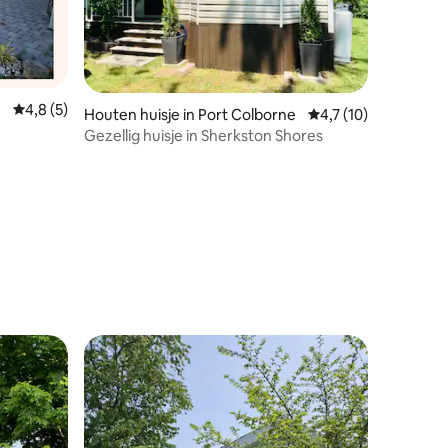
Gemiddelde beoordeling van 4,8 uit 5, 5 recensies
4,8 (5)
Houten huisje in Port Colborne
Gemiddelde beoordeli
4,7 (10)
Gezellig huisje in Sherkston Shores