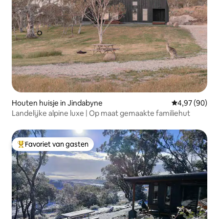
Houten huisje in Jindabyne
Gemiddelde be
4,97 (90)
Landelijke alpine luxe | Op maat gemaakte familiehut
Favoriet van gasten
Topfavoriet van gasten