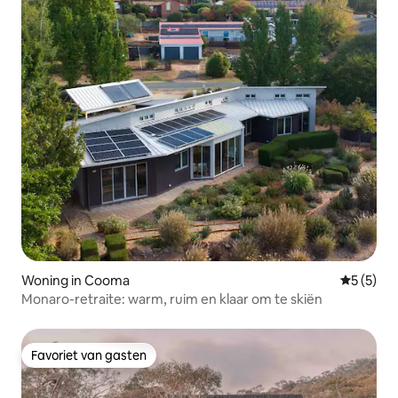
Woning in Cooma
Gemiddeld
5 (5)
Monaro-retraite: warm, ruim en klaar om te skiën
Favoriet van gasten
Favoriet van gasten