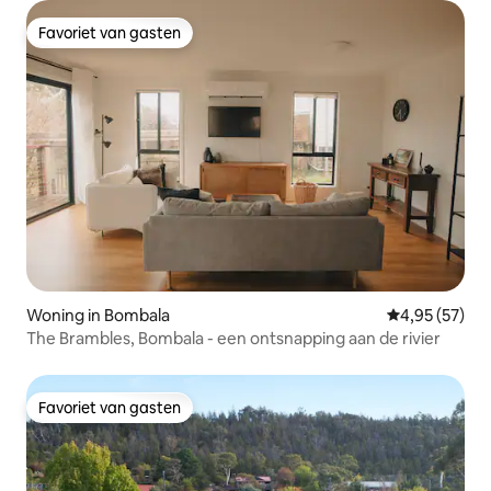
Favoriet van gasten
Favoriet van gasten
Woning in Bombala
Gemiddelde be
4,95 (57)
The Brambles, Bombala - een ontsnapping aan de rivier
Favoriet van gasten
Favoriet van gasten