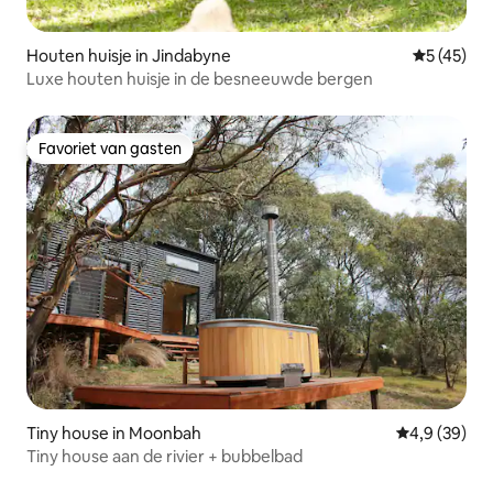
Houten huisje in Jindabyne
Gemiddelde
5 (45)
Luxe houten huisje in de besneeuwde bergen
Favoriet van gasten
Favoriet van gasten
Tiny house in Moonbah
Gemiddelde b
4,9 (39)
Tiny house aan de rivier + bubbelbad