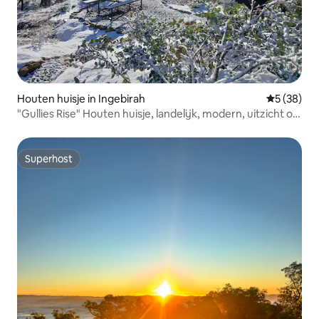
Houten huisje in Ingebirah
Gemiddelde
5 (38)
"Gullies Rise" Houten huisje, landelijk, modern, uitzicht op
de bergen
Superhost
Superhost