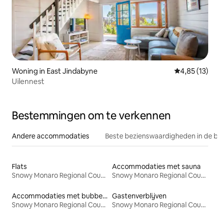
Woning in East Jindabyne
Gemiddelde be
4,85 (13)
Uilennest
Bestemmingen om te verkennen
Andere accommodaties
Beste bezienswaardigheden in de b
Flats
Accommodaties met sauna
Snowy Monaro Regional Council
Snowy Monaro Regional Council
Accommodaties met bubbelbad
Gastenverblijven
Snowy Monaro Regional Council
Snowy Monaro Regional Council