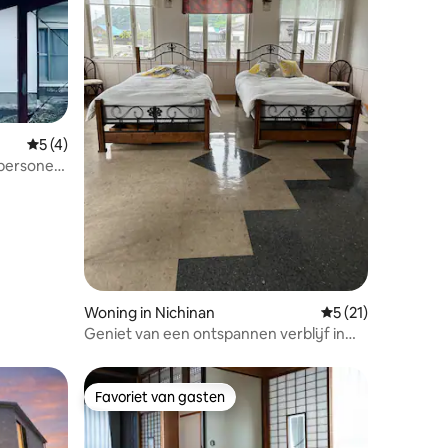
Gemiddelde beoordeling van 5 uit 5, 4 recensies
5 (4)
ecensies
2 personen
eer 15
Station |
Woning in Nichinan
Gemiddelde beoorde
5 (21)
Geniet van een ontspannen verblijf in
een hotel met uitzicht op de haven
Accommodatie voor 1 groep per dag
Favoriet van gasten
Favoriet van gasten