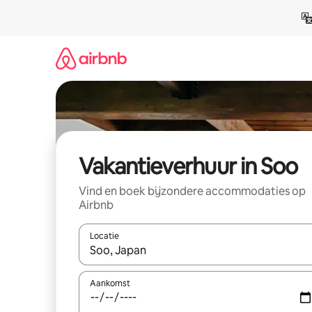
Ga
direct
naar
inhoud
Vakantieverhuur in Soo
Vind en boek bijzondere accommodaties op
Airbnb
Locatie
Wanneer er suggesties beschikbaar zijn, maak je 
Aankomst