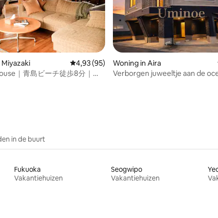
 Miyazaki
Gemiddelde beoordeling van 4,93 uit 5, 95 r
4,93 (95)
Woning in Aira
ogHouse｜青島ビーチ徒歩8分｜静
Verborgen juweeltje aan de oce
 van 4,94 uit 5, 32 recensies
ハウス一棟貸｜焚き火OK
Premium privéverblijf
en in de buurt
Fukuoka
Seogwipo
Ye
Vakantiehuizen
Vakantiehuizen
Va