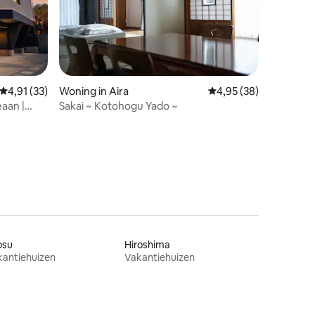
ecensies
Gemiddelde beoordeling van 4,91 uit 5, 33 recensies
4,91 (33)
Woning in Aira
Gemiddelde beoordelin
4,95 (38)
aan |
Sakai ~ Kotohogu Yado ~
osu
Hiroshima
kantiehuizen
Vakantiehuizen