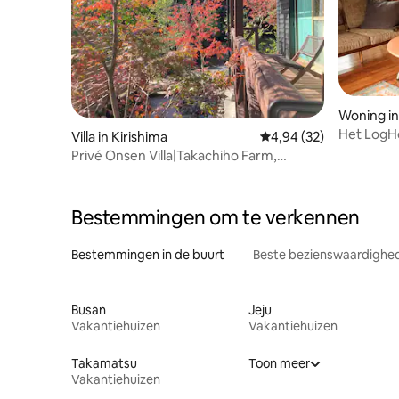
Woning in
Het L
Villa in Kirishima
Gemiddelde beoordeling
4,94 (32)
かなログ
Privé Onsen Villa|Takachiho Farm,
Wandelen&Izakaya
Bestemmingen om te verkennen
Bestemmingen in de buurt
Beste bezienswaardighed
Busan
Jeju
Vakantiehuizen
Vakantiehuizen
Takamatsu
Toon meer
Vakantiehuizen