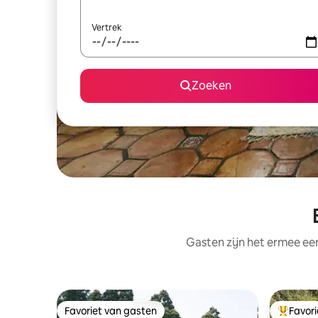
Vertrek
Zoeken
Gasten zijn het ermee e
Favoriet van gasten
Favor
Favoriet van gasten
Topfavor