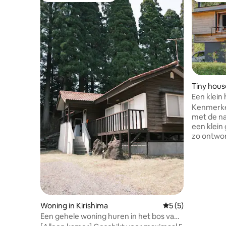
Tiny hous
Een klein 
natuur v
Kenmerke
met de nat
een klein
zo ontwor
wonen. ◾ 
personen 
volwassen
jonger). ◾
architectu
voor verb
nachten. Verblijfservaring ◾️ Breng rustig
Woning in Kirishima
Gemiddelde beoord
5 (5)
tijd door 
Een gehele woning huren in het bos van
leven waar
Nationaal Park Kirishima_Beperkt tot