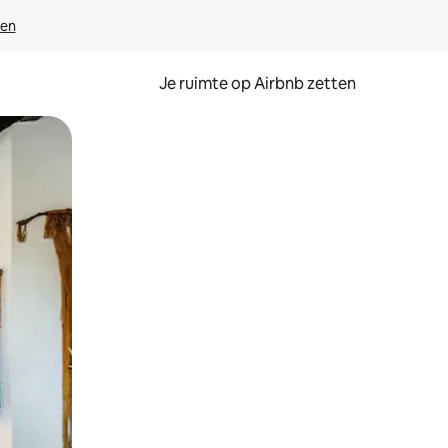
ven
Je ruimte op Airbnb zetten
ken of swipen.