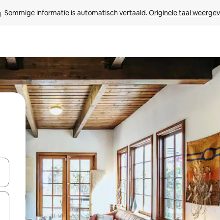
Sommige informatie is automatisch vertaald. 
Originele taal weerge
een keuze met je de pijltjestoetsen omhoog en omlaag, óf door te tik