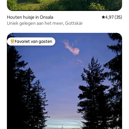
Houten huisje in Onsala
Gemiddelde be
4,97 (35)
Uniek gelegen aan het meer, Gottskär
Favoriet van gasten
Topfavoriet van gasten