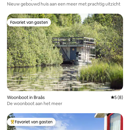
Nieuw gebouwd huis aan een meer met prachtig uitzicht
Favoriet van gasten
Favoriet van gasten
Woonboot in Braås
Gemiddeld
5 (8)
De woonboot aan het meer
Favoriet van gasten
Topfavoriet van gasten