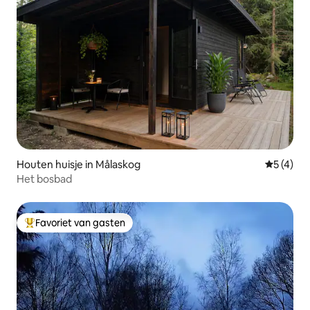
Houten huisje in Målaskog
Gemiddeld
5 (4)
Het bosbad
Favoriet van gasten
Topfavoriet van gasten