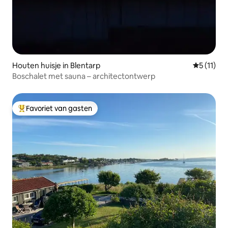
Houten huisje in Blentarp
Gemiddeld
5 (11)
Boschalet met sauna – architectontwerp
Favoriet van gasten
Topfavoriet van gasten