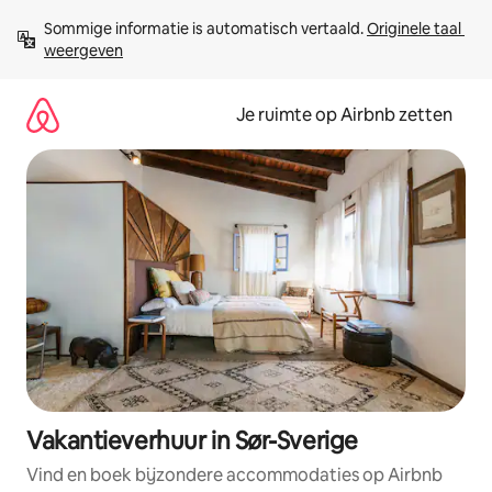
Ga
Sommige informatie is automatisch vertaald. 
Originele taal 
direct
weergeven
naar
inhoud
Je ruimte op Airbnb zetten
Vakantieverhuur in Sør-Sverige
Vind en boek bijzondere accommodaties op Airbnb