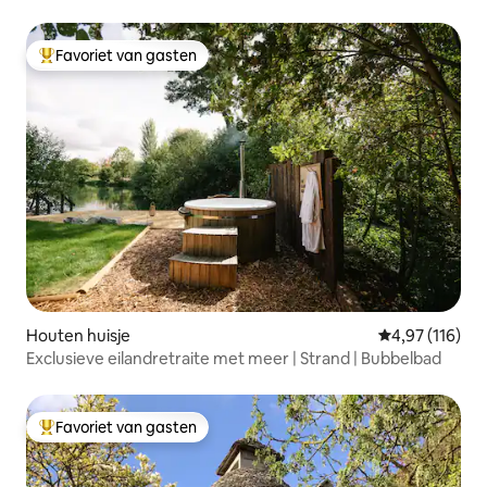
Favoriet van gasten
Topfavoriet van gasten
Houten huisje
Gemiddelde beo
4,97 (116)
Exclusieve eilandretraite met meer | Strand | Bubbelbad
Favoriet van gasten
Topfavoriet van gasten