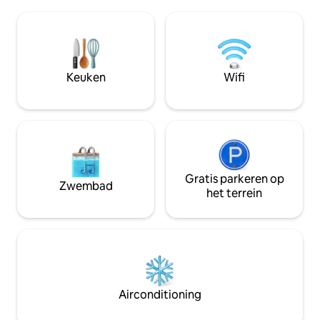
North Devon op 40 minuten afstand.
omgeving verkent.
Exmoor National Park voor de deur.
en word lui, ontsp
North Molton Village Winkel & Pub.
sterrenhemel bij 
Bekroonde marktplaats South Molton op
nachtelijke lucht
10 minuten rijden voor winkels,
van de majestueuze
afhaalmaaltijden en restaurants.
Keuken
Wifi
van plan (of herstel
Donkere hemel Sterrenkijkgebied. Spot
herten, rode wouwen en andere wilde
dieren.
Gratis parkeren op
Zwembad
het terrein
Airconditioning