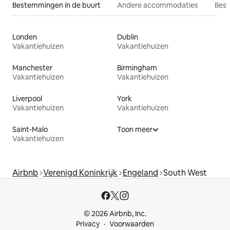
Bestemmingen in de buurt
Andere accommodaties
Best
Londen
Dublin
Vakantiehuizen
Vakantiehuizen
Manchester
Birmingham
Vakantiehuizen
Vakantiehuizen
Liverpool
York
Vakantiehuizen
Vakantiehuizen
Saint-Malo
Toon meer
Vakantiehuizen
Airbnb
Verenigd Koninkrijk
Engeland
South West
© 2026 Airbnb, Inc.
Privacy
Voorwaarden