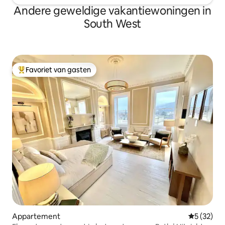
Andere geweldige vakantiewoningen in
South West
Favoriet van gasten
Topfavoriet van gasten
Appartement
Gemiddelde
5 (32)