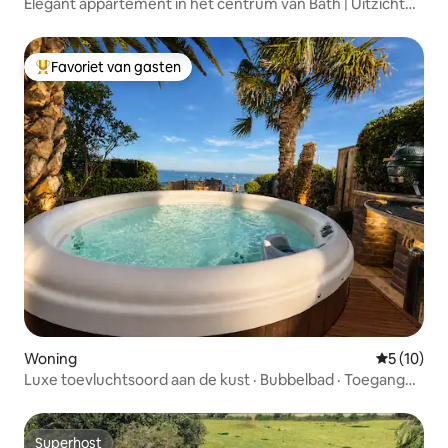
Elegant appartement in het centrum van Bath | Uitzicht
op de stad
Favoriet van gasten
Topfavoriet van gasten
Woning
Gemiddelde
5 (10)
Luxe toevluchtsoord aan de kust · Bubbelbad · Toegang
tot het strand
Superhost