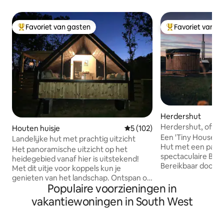
Favoriet van gasten
Favoriet van g
Topfavoriet van gasten
Topfavoriet van 
Herdershut
Herdershut, off-g
Houten huisje
Gemiddelde beoordeling van 5
5 (102)
uitzicht op Beaco
Een 'Tiny House', 
Landelijke hut met prachtig uitzicht
Hut met een panor
Het panoramische uitzicht op het
spectaculaire Bre
heidegebied vanaf hier is uitstekend!
Bereikbaar door 
Met dit uitje voor koppels kun je
laan en gelegen in
genieten van het landschap. Ontspan op
'Oliveduck Hut' he
Populaire voorzieningen in
comfortabele banken en kijk uit het
toevluchtsoord voo
raam of ontspan in het bubbelbad met
vakantiewoningen in South West
die de voorkeur g
de vuurplaats. Je kunt onze alpaca's
gezelschap. Een id
ontmoeten. Uitzonderlijke stranden van
terwijl je het Nati