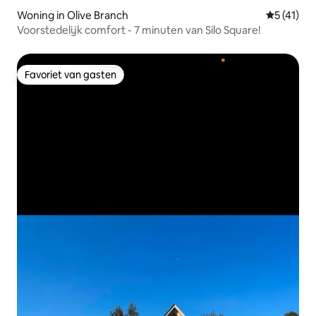
Woning in Olive Branch
Gemiddelde
5 (41)
Voorstedelijk comfort - 7 minuten van Silo Square!
Favoriet van gasten
Favoriet van gasten