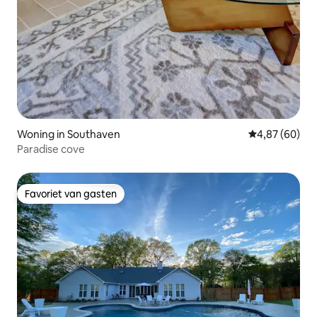
Woning in Southaven
Gemiddelde be
4,87 (60)
Paradise cove
Favoriet van gasten
Favoriet van gasten