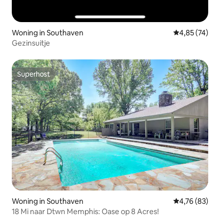
Woning in Southaven
Gemiddelde be
4,85 (74)
Gezinsuitje
Superhost
Superhost
Woning in Southaven
Gemiddelde be
4,76 (83)
18 Mi naar Dtwn Memphis: Oase op 8 Acres!