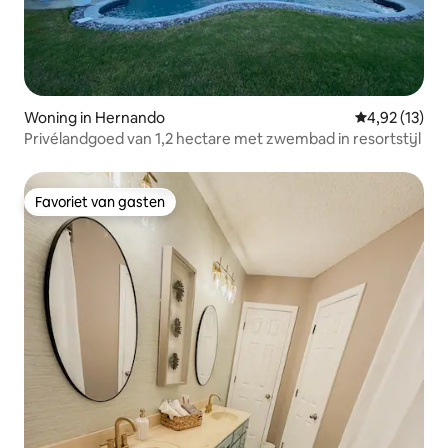
Woning in Hernando
Gemiddelde be
4,92 (13)
Privélandgoed van 1,2 hectare met zwembad in resortstijl
Favoriet van gasten
Favoriet van gasten