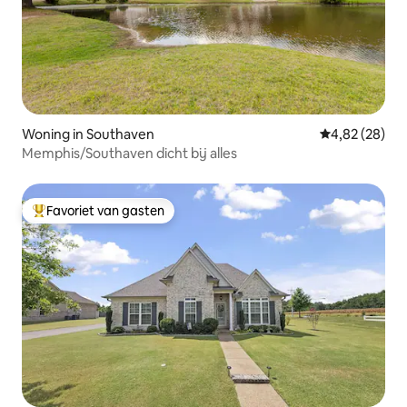
Woning in Southaven
Gemiddelde be
4,82 (28)
Memphis/Southaven dicht bij alles
Favoriet van gasten
Topfavoriet van gasten