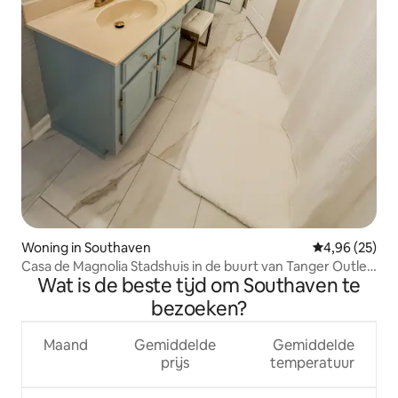
Woning in Southaven
Gemiddelde be
4,96 (25)
Casa de Magnolia Stadshuis in de buurt van Tanger Outlet
Wat is de beste tijd om Southaven te
Mall
bezoeken?
Maand
Gemiddelde
Gemiddelde
prijs
temperatuur