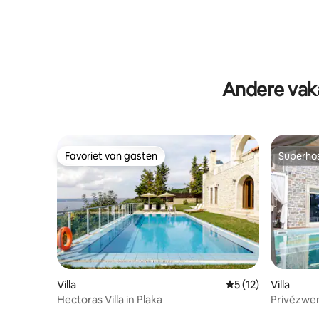
Andere vak
Favoriet van gasten
Superho
Favoriet van gasten
Superho
Villa
Gemiddelde beoorde
5 (12)
Villa
Hectoras Villa in Plaka
Privézwe
naar het 