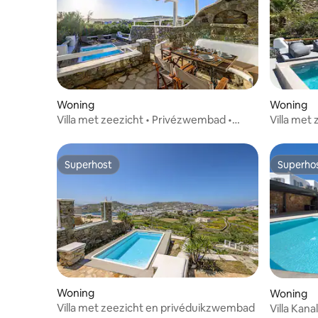
Woning
Woning
Villa met zeezicht • Privézwembad •
Villa met
Ornos-gebied
Mykonos
Superhost
Superho
Superhost
Superho
Woning
Woning
Villa met zeezicht en privéduikzwembad
Villa Kana