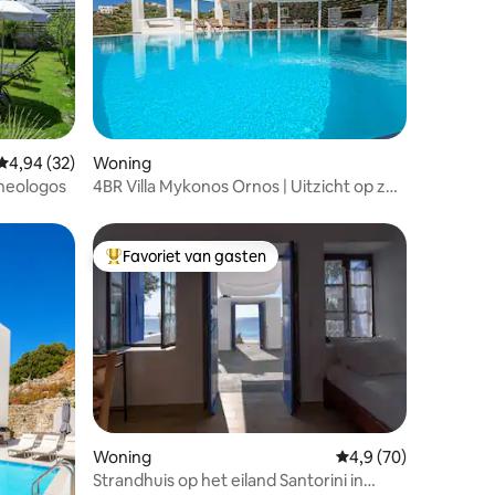
Gemiddelde beoordeling van 4,94 uit 5, 32 recensies
4,94 (32)
Woning
Theologos
4BR Villa Mykonos Ornos | Uitzicht op zee
| Privézwembad
Favoriet van gasten
Topfavoriet van gasten
Woning
Gemiddelde beoordeli
4,9 (70)
Strandhuis op het eiland Santorini in