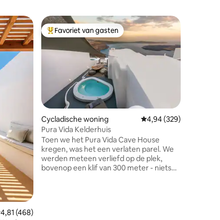
Cycladis
Favoriet van gasten
Favorie
Topfavoriet van gasten
Favorie
Traditio
Santorini
omgeven 
bougainvil
minuten 
Kamari e
het bero
ecensies
Gasten ku
Cycladische woning
Gemiddelde beoordeling
4,94 (329)
van restau
Pura Vida Kelderhuis
Het gebie
Toen we het Pura Vida Cave House
onder de
kregen, was het een verlaten parel. We
is ideaal
werden meteen verliefd op de plek,
koppels.
bovenop een klif van 300 meter - niets
functione
om je zicht te blokkeren, behalve het
einde van de horizon. We hebben een
team samengesteld om het volledig te
reconstrueren, het eerste ontwerp van
emiddelde beoordeling van 4,81 uit 5, 468 recensies
4,81 (468)
het huis te behouden en te mengen met