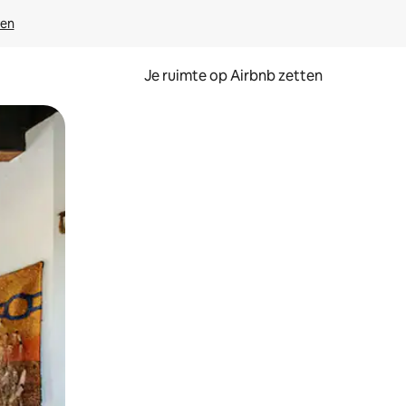
ven
Je ruimte op Airbnb zetten
ken of swipen.