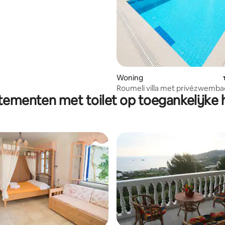
mbad en fitnessruimte
Woning
Roumeli villa met privézwembad
ementen met toilet op toegankelijke