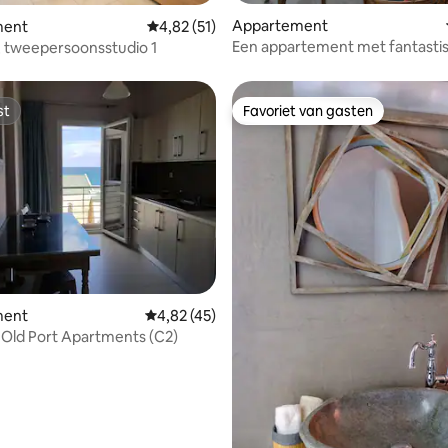
Appartement
 van 4,79 uit 5, 29 recensies
ment
Gemiddelde beoordeling van 4,82 uit 5, 51 r
4,82 (51)
Een appartement met fantasti
 tweepersoonsstudio 1
uitzicht.
st
Favoriet van gasten
st
Favoriet van gasten
 van 4,84 uit 5, 49 recensies
ment
Gemiddelde beoordeling van 4,82 uit 5, 45 
4,82 (45)
 Old Port Apartments (C2)