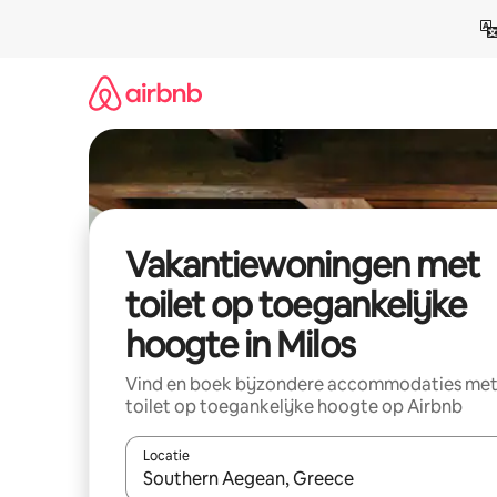
Ga
direct
naar
inhoud
Vakantiewoningen met
toilet op toegankelijke
hoogte in Milos
Vind en boek bijzondere accommodaties me
toilet op toegankelijke hoogte op Airbnb
Locatie
Wanneer er suggesties beschikbaar zijn, maak je 