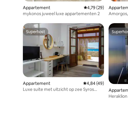
Appartement
Gemiddelde beoordeling
4,79 (29)
Apparte
mykonos juweel luxe appartementen 2
Amorgos,
Superhost
Superho
Superhost
Superho
Appartement
Gemiddelde beoordeling
4,84 (49)
Luxe suite met uitzicht op zee Syros
Apparte
Island Cycladen
Heraklion