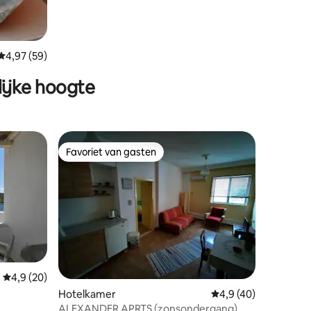
Gemiddelde beoordeling van 4,97 uit 5, 59 recensies
4,97 (59)
ijke hoogte
Favoriet van gasten
Favoriet van gasten
ecensies
Gemiddelde beoordeling van 4,9 uit 5, 20 recensies
4,9 (20)
Hotelkamer
Gemiddelde beoordeli
4,9 (40)
ALEXANDER APRTS (zonsondergang)