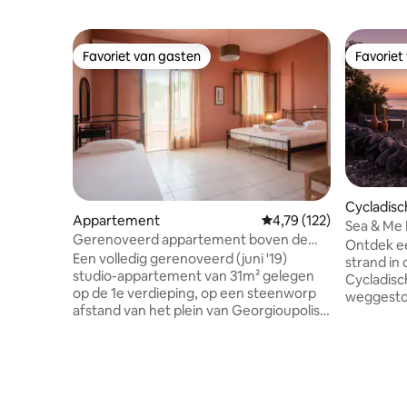
Favoriet van gasten
Favoriet
Favoriet van gasten
Favoriet
Cycladis
Appartement
Gemiddelde beoordeling
4,79 (122)
Sea & Me 
Gerenoveerd appartement boven de
en paraso
Ontdek ee
bakkerij
Een volledig gerenoveerd (juni '19)
strand in
studio-appartement van 31m² gelegen
Cycladisch
op de 1e verdieping, op een steenworp
weggestop
afstand van het plein van Georgioupolis
zonder dir
en op slechts ongeveer 150 meter van
slechts 1
het strand. Het appartement is omgeven
verwijder
door verschillende voorzieningen,
voor stran
waaronder supermarkten,
geven aan
souvenirwinkels, traditionele
het strand