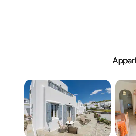
Privézwe
Appart