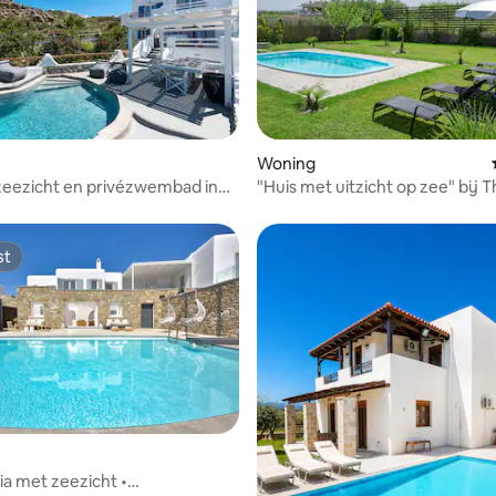
Woning
 zeezicht en privézwembad in
"Huis met uitzicht op zee" bij 
st
st
lia met zeezicht •