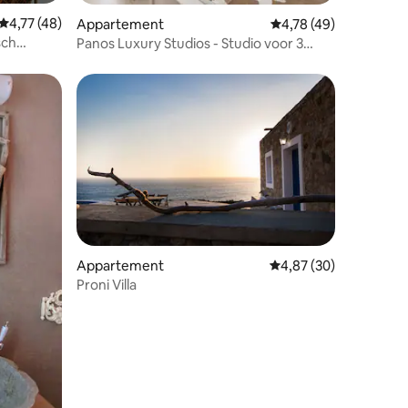
Gemiddelde beoordeling van 4,77 uit 5, 48 recensies
4,77 (48)
ecensies
Appartement
Gemiddelde beoordelin
4,78 (49)
sch
Panos Luxury Studios - Studio voor 3
personen
Appartement
Gemiddelde beoordelin
4,87 (30)
Proni Villa
recensies