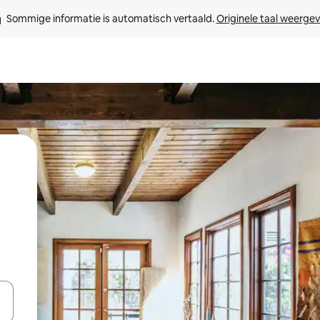
Sommige informatie is automatisch vertaald. 
Originele taal weerge
t
een keuze met je de pijltjestoetsen omhoog en omlaag, óf door te tik