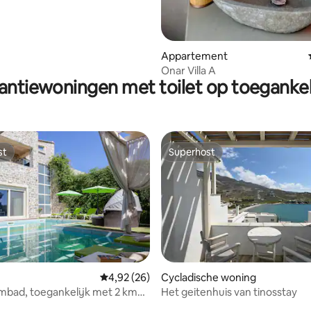
Appartement
Onar Villa A
antiewoningen met toilet op toegankel
st
Superhost
st
Superhost
ling van 5 uit 5, 12 recensies
Gemiddelde beoordeling van 4,92 uit 5, 26 r
4,92 (26)
Cycladische woning
mbad, toegankelijk met 2 km
Het geitenhuis van tinosstay
strand!