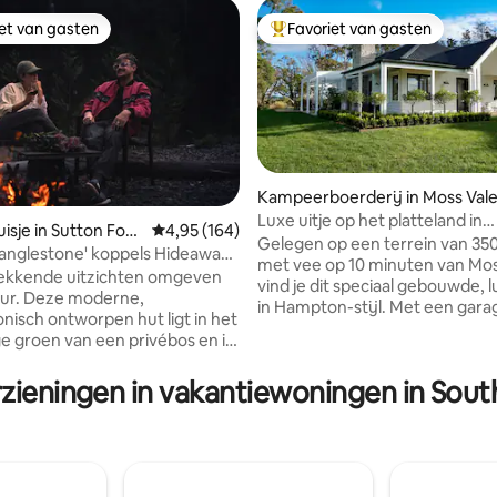
iet van gasten
Favoriet van gasten
iet van gasten
Topfavoriet van gasten
Kampeerboerderij in Moss Val
Luxe uitje op het platteland in
isje in Sutton Fore
Gemiddelde beoordeling van 4,95 uit 5, 164 r
4,95 (164)
Colyersdale Cottage
Gelegen op een terrein van 35
anglestone' koppels Hideaway
van 4,96 uit 5, 109 recensies
met vee op 10 minuten van Mos
kkende uitzichten omgeven
vind je dit speciaal gebouwde, l
oderne,
in Hampton-stijl. Met een gara
onisch ontworpen hut ligt in het
auto 's en een zandstenen ope
e groen van een privébos en is
binnen/buiten, bestaat het uit 
ijn best. Met de warmte van de
kingsize slaapkamers met elk 
ashaard
rzieningen in vakantiewoningen in Sout
inloopjas en een eigen badkamer
t hele jaar door lekker warm.
airconditioning, een volledig ui
est is zeer dicht bij
keuken, een open woonkeuken
ende wijngaarden en dorpen.
verborgen wasserette, een ter
 locatie om de stad te
schommelstoel en een barbec
oegestaan,
Perfect voor 2 koppels of een 