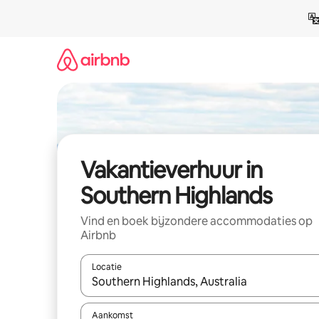
Ga
direct
naar
inhoud
Vakantieverhuur in
Southern Highlands
Vind en boek bijzondere accommodaties op
Airbnb
Locatie
Wanneer er suggesties beschikbaar zijn, maak je 
Aankomst