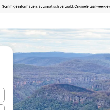
Sommige informatie is automatisch vertaald. 
Originele taal weerge
een keuze met je de pijltjestoetsen omhoog en omlaag, óf door te tik