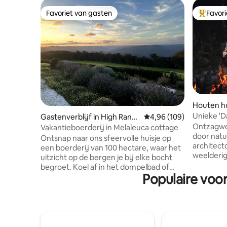
Favoriet van gasten
Favor
Favoriet van gasten
Topfavor
Houten hu
st
Unieke 'D
Gastenverblijf in High Rang
Gemiddelde beoordeling 
4,96 (109)
in het bos
Ontzagwe
e
Vakantieboerderij in Melaleuca cottage
door natuur. Deze m
Ontsnap naar ons sfeervolle huisje op
architect
een boerderij van 100 hectare, waar het
weelderig
uitzicht op de bergen je bij elke bocht
luxe op z
begroet. Koel af in het dompelbad of
verwarmde vloer en binneng
Populaire voo
geniet van het houtgestookte
ben je he
bubbelbad onder de sterrenhemel. Als
Sutton For
de zon ondergaat, kom dan samen rond
verschill
de vuurplaats en geniet van de rust van
Een ideale
de sterrenhemel. Omringd door het
ontvluchten. HUISDIEREN t
Nattai National Park word je