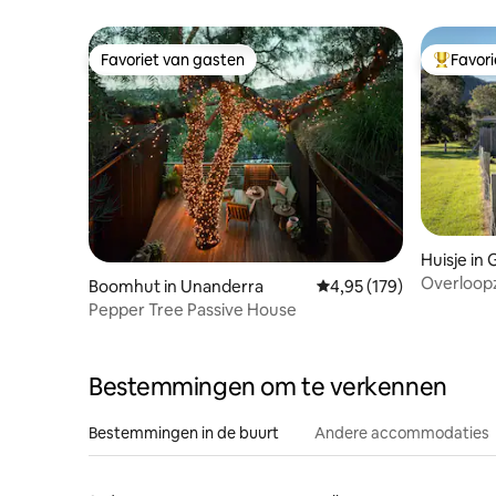
Favoriet van gasten
Favor
Favoriet van gasten
Topfavor
Huisje in
Overloop
Boomhut in Unanderra
Gemiddelde beoordeling 
4,95 (179)
Pepper Tree Passive House
Bestemmingen om te verkennen
Bestemmingen in de buurt
Andere accommodaties