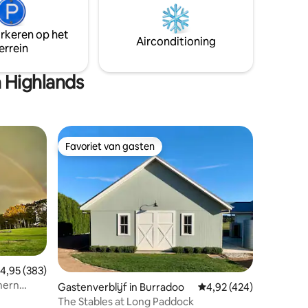
Slechts 1,5 uur van Sydney, het zal u naar
een andere wereld, zodat u kunt
ontspannen & opladen op uw volgende
arkeren op het
Airconditioning
uitstapje.
errein
 Highlands
Favoriet van gasten
Favoriet van gasten
ecensies
emiddelde beoordeling van 4,95 uit 5, 383 recensies
4,95 (383)
hern
Gastenverblijf in Burradoo
Gemiddelde beoordeling
4,92 (424)
The Stables at Long Paddock