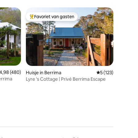
Favoriet van gasten
Topfavoriet van gasten
ecensies
emiddelde beoordeling van 4,98 uit 5, 480 recensies
4,98 (480)
Huisje in Berrima
Gemiddelde beoordel
5 (123)
errima
Lyre 's Cottage | Privé Berrima Escape