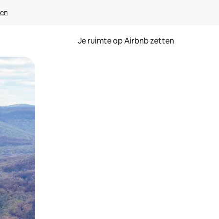
ven
Je ruimte op Airbnb zetten
ken of swipen.