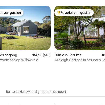
iet van gasten
Favoriet van gasten
iet van gasten
Topfavoriet van gasten
 Gerringong
Gemiddelde beoordeling van 4,93 uit 5, 561 r
4,93 (561)
Huisje in Berrima
G
zwembad op Willowvale
Ardleigh Cottage in het dorp B
van 4,95 uit 5, 179 recensies
Beste bezienswaardigheden in de buurt