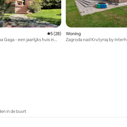
Gemiddelde beoordeling van 5 uit 5, 28 r
5 (28)
Woning
 Gaga - een jaarlijks huis in
Zagroda nad Krutynią by Inte
ing van 5 uit 5, 34 recensies
en in de buurt