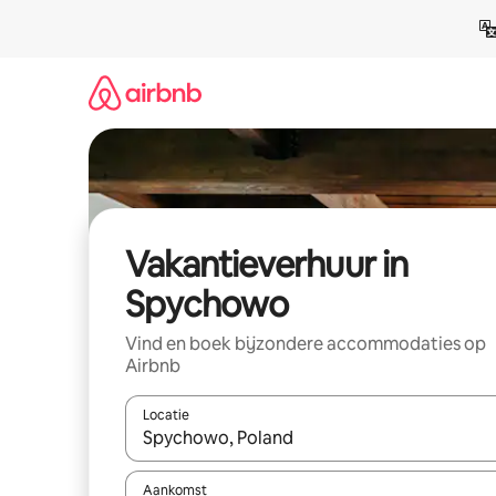
Ga
direct
naar
inhoud
Vakantieverhuur in
Spychowo
Vind en boek bijzondere accommodaties op
Airbnb
Locatie
Wanneer er suggesties beschikbaar zijn, maak je 
Aankomst