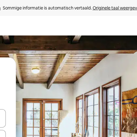
Sommige informatie is automatisch vertaald. 
Originele taal weerge
een keuze met je de pijltjestoetsen omhoog en omlaag, óf door te tik