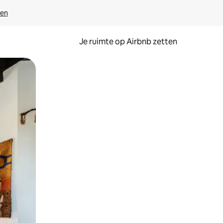
ven
Je ruimte op Airbnb zetten
ken of swipen.