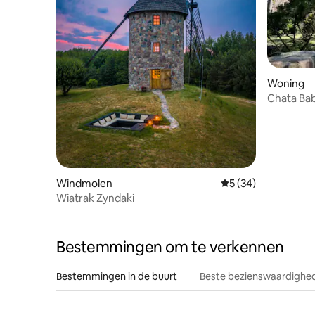
Woning
Chata Baba
Mazurië
Windmolen
Gemiddelde beoordel
5 (34)
Wiatrak Zyndaki
Bestemmingen om te verkennen
Bestemmingen in de buurt
Beste bezienswaardighed