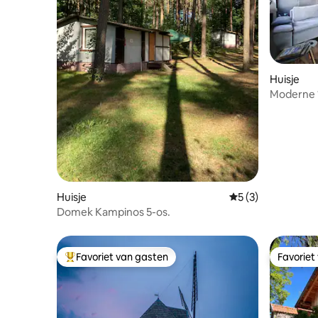
Huisje
Moderne 1
van Mazu
Huisje
Gemiddelde beoord
5 (3)
Domek Kampinos 5-os.
Favoriet van gasten
Favoriet
Topfavoriet van gasten
Favoriet