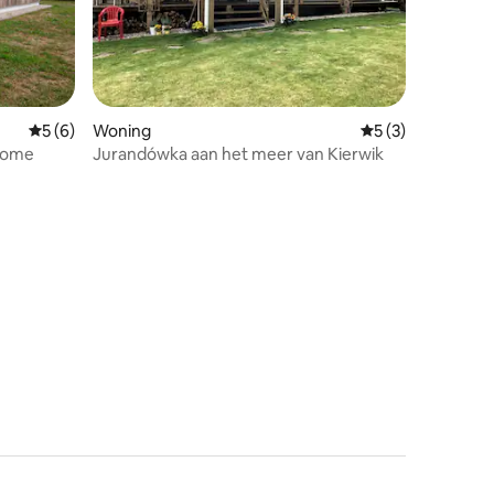
ecensies
Gemiddelde beoordeling van 5 uit 5, 6 recensies
5 (6)
Woning
Gemiddelde beoord
5 (3)
rhome
Jurandówka aan het meer van Kierwik