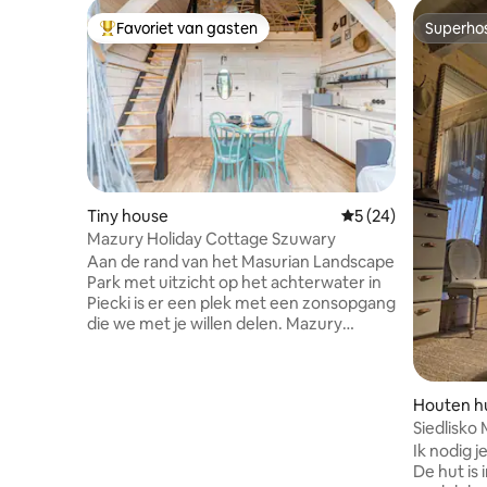
Favoriet van gasten
Superho
Topfavoriet van gasten
Superho
Tiny house
Gemiddelde beoordel
5 (24)
Mazury Holiday Cottage Szuwary
Aan de rand van het Masurian Landscape
Park met uitzicht op het achterwater in
Piecki is er een plek met een zonsopgang
die we met je willen delen. Mazury
Holiday Cottage "... boven het
binnenwater" is een rustige en
gezinsvriendelijke plek. Wij bieden een
Houten hu
huisje "Szuwary" voor 4-6 personen. Een
modern huisje in schuurstijl met een
Siedlisko
slaapkamer op de tussenverdieping en
Ik nodig j
een plek om op afstand te lezen of te
De hut is 