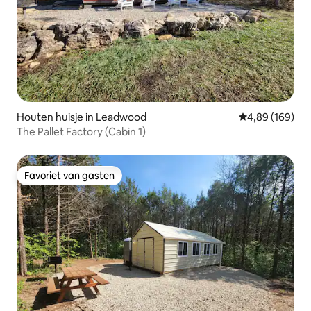
Houten huisje in Leadwood
Gemiddelde beo
4,89 (169)
The Pallet Factory (Cabin 1)
Favoriet van gasten
Favoriet van gasten