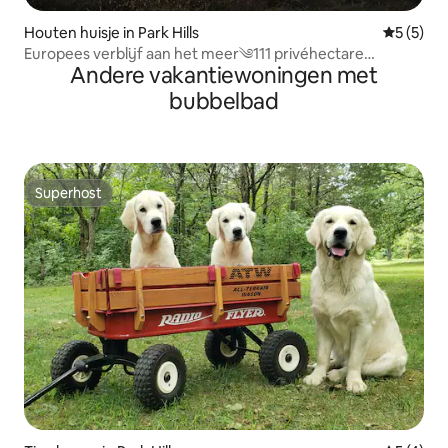
Houten huisje in Park Hills
Gemiddeld
5 (5)
Europees verblijf aan het meer༄111 privéhectare
Andere vakantiewoningen met
༄Bubbelbad
bubbelbad
Superhost
Superhost