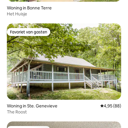
Woning in Bonne Terre
Het Huisje
Favoriet van gasten
Favoriet van gasten
Woning in Ste. Genevieve
Gemiddelde be
4,95 (88)
The Roost