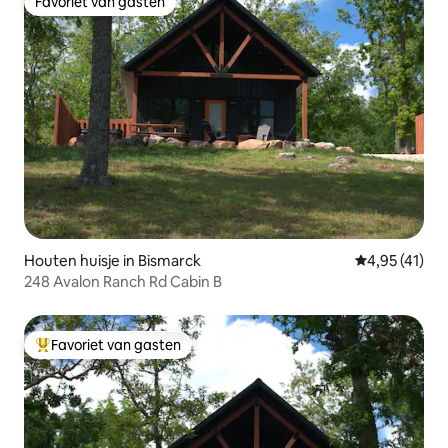
Favoriet van gasten
Favoriet van gasten
Houten huisje in Bismarck
Gemiddelde be
4,95 (41)
248 Avalon Ranch Rd Cabin B
Favoriet van gasten
Topfavoriet van gasten