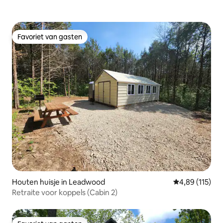
Favoriet van gasten
Favoriet van gasten
Houten huisje in Leadwood
Gemiddelde beo
4,89 (115)
Retraite voor koppels (Cabin 2)