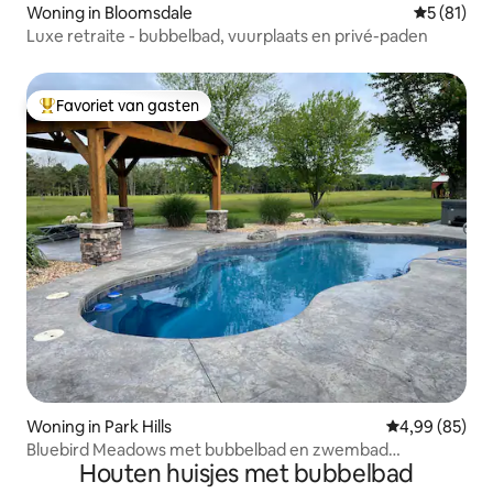
Woning in Bloomsdale
Gemiddelde
5 (81)
Luxe retraite - bubbelbad, vuurplaats en privé-paden
Favoriet van gasten
Topfavoriet van gasten
Woning in Park Hills
Gemiddelde be
4,99 (85)
Bluebird Meadows met bubbelbad en zwembad
Houten huisjes met bubbelbad
**speciaal***