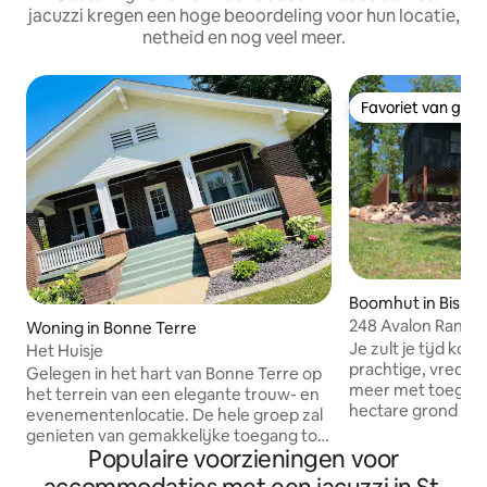
jacuzzi kregen een hoge beoordeling voor hun locatie,
netheid en nog veel meer.
Favoriet van gas
Favoriet van gas
Boomhut in Bisma
248 Avalon Ranch
Woning in Bonne Terre
Je zult je tijd ko
Het Huisje
prachtige, vredige
Gelegen in het hart van Bonne Terre op
meer met toegang 
het terrein van een elegante trouw- en
hectare grond om
evenementenlocatie. De hele groep zal
van het gebruik va
genieten van gemakkelijke toegang tot
Het meer is gevul
Populaire voorzieningen voor
alles vanuit deze centraal gelegen plek.
blauwe zonnebaars
Alle voorzieningen die iemand nodig zou