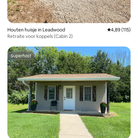
Houten huisje in Leadwood
Gemiddelde beo
4,89 (115)
Retraite voor koppels (Cabin 2)
Superhost
Superhost