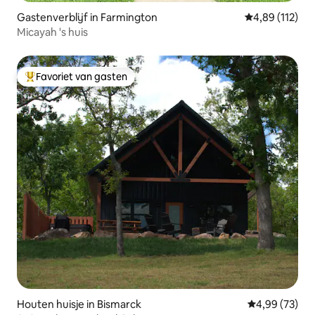
Gastenverblijf in Farmington
Gemiddelde beo
4,89 (112)
Micayah 's huis
Favoriet van gasten
Topfavoriet van gasten
Houten huisje in Bismarck
Gemiddelde be
4,99 (73)