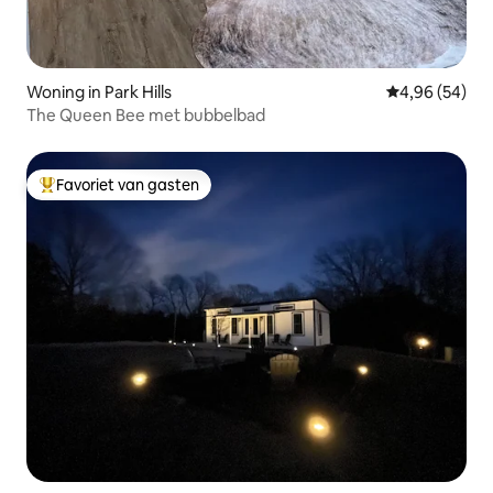
Woning in Park Hills
Gemiddelde be
4,96 (54)
The Queen Bee met bubbelbad
Favoriet van gasten
Topfavoriet van gasten