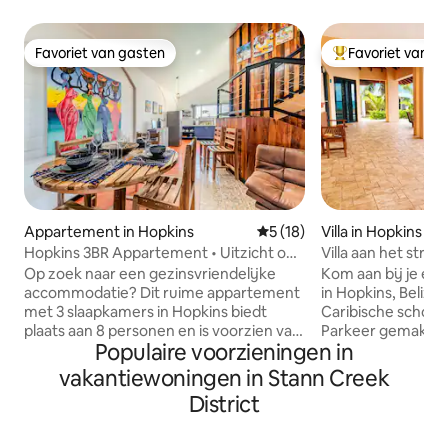
Favoriet van gasten
Favoriet van g
Favoriet van gasten
Topfavoriet van 
Appartement in Hopkins
Gemiddelde beoordeling van 
5 (18)
Villa in Hopkins vil
Hopkins 3BR Appartement • Uitzicht op
Villa aan het str
zee en bergen
en 360° uitzicht
Op zoek naar een gezinsvriendelijke
Kom aan bij je eige
accommodatie? Dit ruime appartement
in Hopkins, Belize,
met 3 slaapkamers in Hopkins biedt
Caribische schoon
plaats aan 8 personen en is voorzien van
Parkeer gemakkeli
Populaire voorzieningen in
een kinderbedje en een babyfoon,
en geniet van e
perfect voor de kleintjes. Op slechts
uitzicht op het z
vakantiewoningen in Stann Creek
enkele minuten van openbare stranden,
geniet van een o
District
strandresorts, winkels, restaurants en
rechtstreeks overg
cafés. Geniet van een prachtig uitzicht
Ontspan op de ter
op de bergen en de zee vanuit je
hangmatten, kajak 