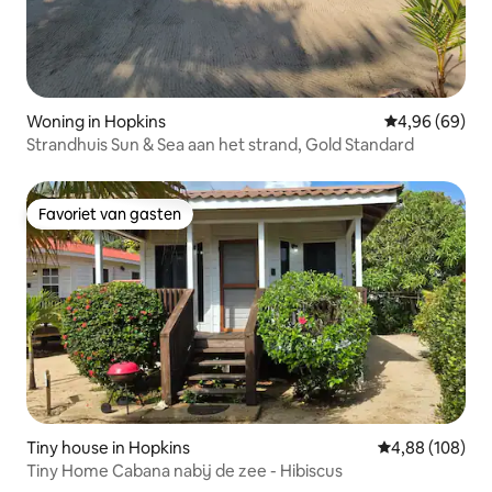
Woning in Hopkins
Gemiddelde be
4,96 (69)
Strandhuis Sun & Sea aan het strand, Gold Standard
Favoriet van gasten
Favoriet van gasten
Tiny house in Hopkins
Gemiddelde beo
4,88 (108)
Tiny Home Cabana nabij de zee - Hibiscus