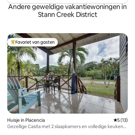
Andere geweldige vakantiewoningen in
Stann Creek District
Favoriet van gasten
Topfavoriet van gasten
Huisje in Placencia
Gemiddelde
5 (13)
Gezellige Casita met 2 slaapkamers en volledige keuken
nabij het kanaal