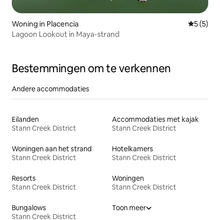
Woning in Placencia
Gemiddeld
5 (5)
Lagoon Lookout in Maya-strand
Bestemmingen om te verkennen
Andere accommodaties
Eilanden
Accommodaties met kajak
Stann Creek District
Stann Creek District
Woningen aan het strand
Hotelkamers
Stann Creek District
Stann Creek District
Resorts
Woningen
Stann Creek District
Stann Creek District
Bungalows
Toon meer
Stann Creek District