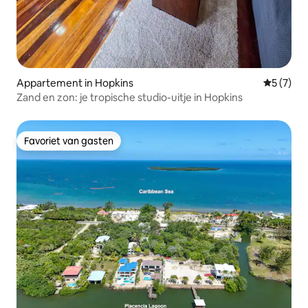
Appartement in Hopkins
Gemiddeld
5 (7)
Zand en zon: je tropische studio-uitje in Hopkins
Favoriet van gasten
Favoriet van gasten