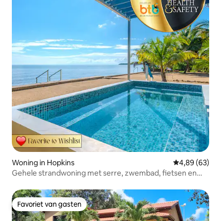
Woning in Hopkins
Gemiddelde be
4,89 (63)
Gehele strandwoning met serre, zwembad, fietsen en
meer
Favoriet van gasten
Favoriet van gasten