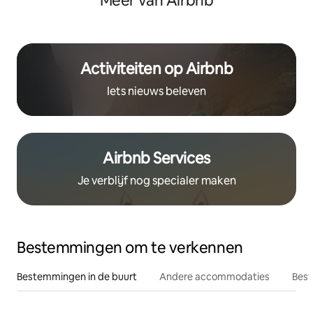
Meer van Airbnb
Activiteiten op Airbnb
Iets nieuws beleven
Airbnb Services
Je verblijf nog specialer maken
Bestemmingen om te verkennen
Bestemmingen in de buurt
Andere accommodaties
Best