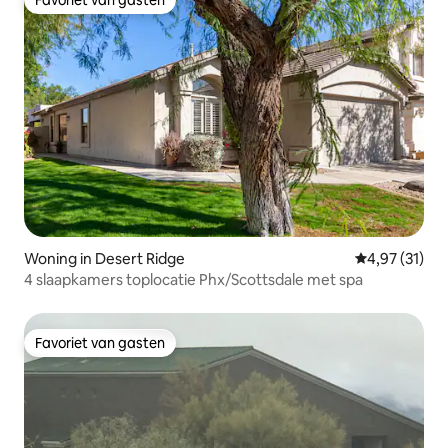
Favoriet van gasten
Favoriet van gasten
Woning in Desert Ridge
Gemiddelde be
4,97 (31)
4 slaapkamers toplocatie Phx/Scottsdale met spa
Favoriet van gasten
Favoriet van gasten