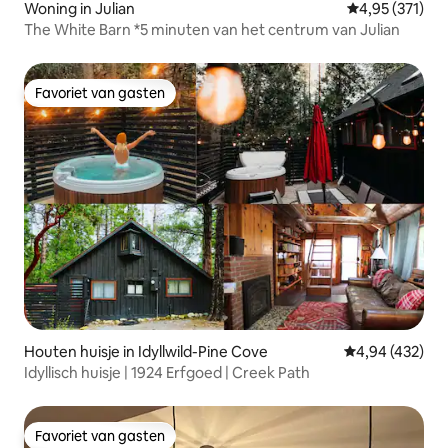
Woning in Julian
Gemiddelde beo
4,95 (371)
The White Barn *5 minuten van het centrum van Julian
Favoriet van gasten
Favoriet van gasten
Houten huisje in Idyllwild-Pine Cove
Gemiddelde beo
4,94 (432)
Idyllisch huisje | 1924 Erfgoed | Creek Path
Favoriet van gasten
Favoriet van gasten