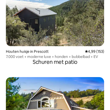
Houten huisje in Prescott
Gemiddelde beo
4,99 (153)
7.000 voet + moderne luxe + honden + bubbelbad + EV
Schuren met patio