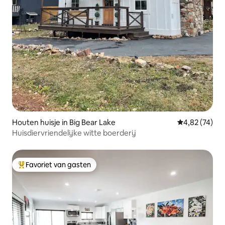
Houten huisje in Big Bear Lake
Gemiddelde be
4,82 (74)
Huisdiervriendelijke witte boerderij
Favoriet van gasten
Topfavoriet van gasten