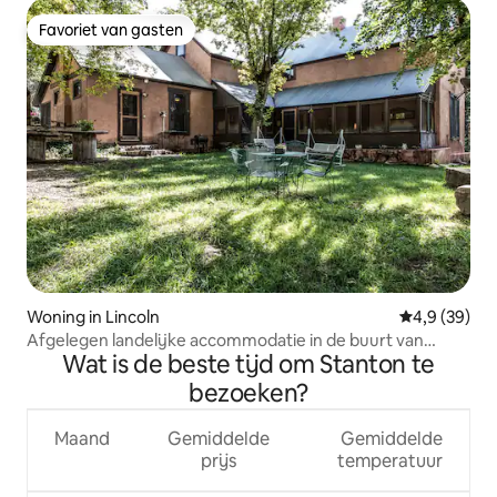
Favoriet van gasten
Favoriet van gasten
Woning in Lincoln
Gemiddelde b
4,9 (39)
Afgelegen landelijke accommodatie in de buurt van
Wat is de beste tijd om Stanton te
Lincoln, New Mexico
bezoeken?
Maand
Gemiddelde
Gemiddelde
prijs
temperatuur