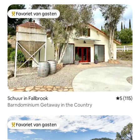
Favoriet van gasten
Topfavoriet van gasten
Schuur in Fallbrook
Gemiddelde 
5 (115)
Barndominium Getaway in the Country
Favoriet van gasten
Topfavoriet van gasten