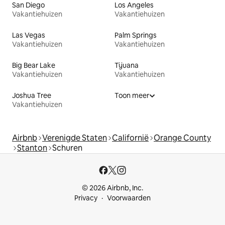
San Diego
Los Angeles
Vakantiehuizen
Vakantiehuizen
Las Vegas
Palm Springs
Vakantiehuizen
Vakantiehuizen
Big Bear Lake
Tijuana
Vakantiehuizen
Vakantiehuizen
Joshua Tree
Toon meer
Vakantiehuizen
Airbnb
Verenigde Staten
Californië
Orange County
Stanton
Schuren
© 2026 Airbnb, Inc.
Privacy
Voorwaarden