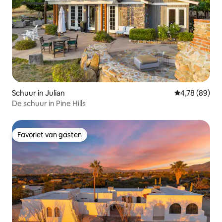
Schuur in Julian
Gemiddelde be
4,78 (89)
De schuur in Pine Hills
Favoriet van gasten
Favoriet van gasten