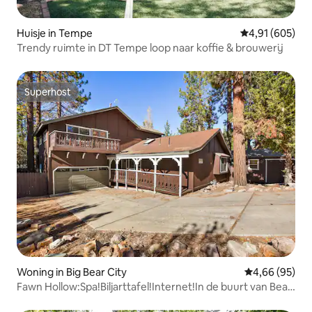
Huisje in Tempe
Gemiddelde beo
4,91 (605)
Trendy ruimte in DT Tempe loop naar koffie & brouwerij
Superhost
Superhost
Woning in Big Bear City
Gemiddelde be
4,66 (95)
Fawn Hollow:Spa!Biljarttafel!Internet!In de buurt van Bear
Mtn!