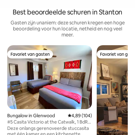
Best beoordeelde schuren in Stanton
Gasten zijn unaniem: deze schuren kregen een hoge
beoordeling voor hun locatie, netheid en nog veel
meer.
Favoriet van gasten
Favoriet van gas
Favoriet van gasten
Favoriet van gas
Bungalow in Glenwood
Gemiddelde beoordeling van 4,89
4,89 (104)
#5 Casita Victorio at the Catwalk, 1 BdRm
Casita Kitchentte
Deze onlangs gerenoveerde stuccasita
met één kamer en een kitchenette