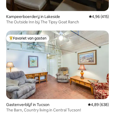
Kampeerboerderij in Lakeside
Gemiddelde beo
4,96 (415)
The Outside Inn bij The Tipsy Goat Ranch
Favoriet van gasten
Topfavoriet van gasten
Gastenverblijf in Tucson
Gemiddelde beo
4,89 (638)
The Barn, Country living in Central Tucson!