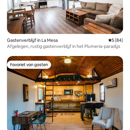
Gastenverblijf in La Mesa
Gemiddelde
5 (84)
Afgelegen, rustig gastenverblijf in het Plumeria-paradijs
Favoriet van gasten
Favoriet van gasten