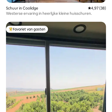
Schuur in Coolidge
Gemiddelde be
4,97 (38)
Westerse ervaring in heerlijke kleine huisschuren.
Favoriet van gasten
Topfavoriet van gasten