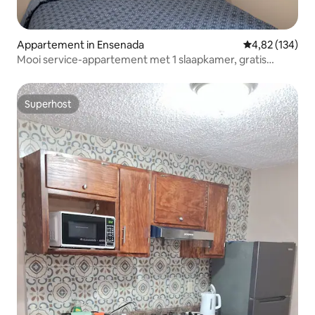
Appartement in Ensenada
Gemiddelde beo
4,82 (134)
Mooi service-appartement met 1 slaapkamer, gratis
parkeren
Superhost
Superhost