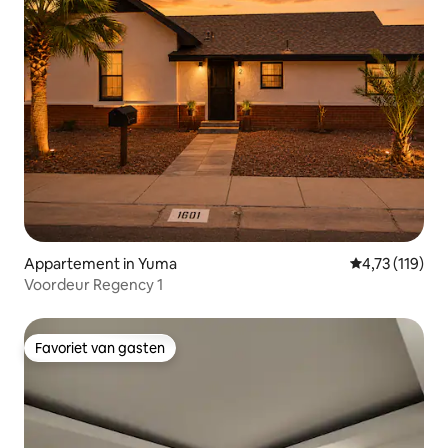
Appartement in Yuma
Gemiddelde beo
4,73 (119)
Voordeur Regency 1
Favoriet van gasten
Favoriet van gasten