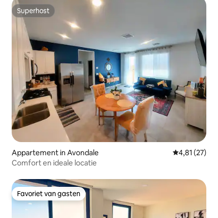
Superhost
Superhost
Appartement in Avondale
Gemiddelde be
4,81 (27)
Comfort en ideale locatie
Favoriet van gasten
Favoriet van gasten