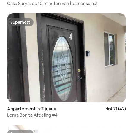
Casa Surya. op 10 minuten van het consulaat
Superhost
Superhost
Appartement in Tijuana
Gemiddelde be
4,71 (42)
Loma Bonita Afdeling #4