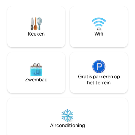
voorzieningen in resortstijl: een extra
alles is inbegrepe
groot zwembad, een fitnesscentrum,
prachtig uitzicht
een putting green, een clubhuis en een
bubbelbad op het 
speelkamer. Volledig ingericht voor een
verborgen speakeas
kort of lang verblijf. Optionele
ons 24/7 fitness
conciërgeservice voor huisdieren!
yogalessen. Werk 
Keuken
Wifi
Toplocatie in de buurt van de beste
zakelijke ruimtes 
restaurants, winkels en attracties in de
vriendelijke onde
binnenstad!
team ter plaatse.
Gratis parkeren op
Zwembad
het terrein
Airconditioning