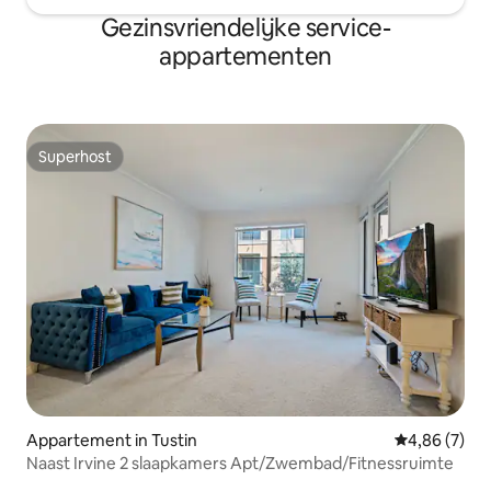
Gezinsvriendelijke service-
appartementen
Superhost
Superhost
Appartement in Tustin
Gemiddelde b
4,86 (7)
Naast Irvine 2 slaapkamers Apt/Zwembad/Fitnessruimte