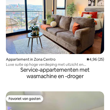
Appartement in Zona Centro
Gemiddelde be
4,96 (25)
Luxe suite op hoge verdieping met uitzicht en
Service-appartementen met
uitstekende voorzieningen
wasmachine en -droger
Favoriet van gasten
Favoriet van gasten