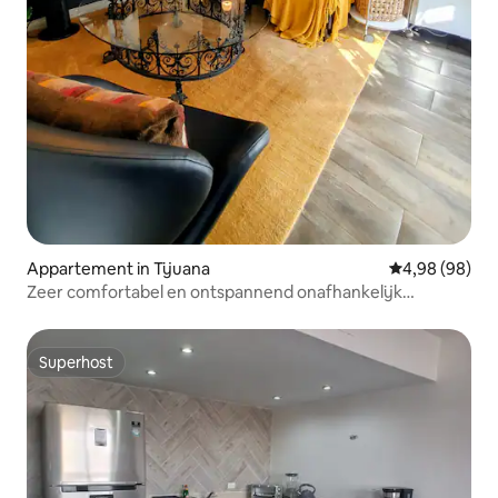
Appartement in Tijuana
Gemiddelde be
4,98 (98)
Zeer comfortabel en ontspannend onafhankelijk
appartement.
Superhost
Superhost