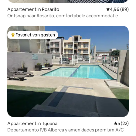
Appartement in Rosarito
Gemiddelde be
4,96 (89)
Ontsnap naar Rosarito, comfortabele accommodatie
Favoriet van gasten
Topfavoriet van gasten
Appartement in Tijuana
Gemiddelde
5 (22)
Departamento P/B Alberca y amenidades premium A/C