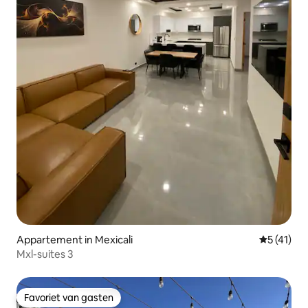
Appartement in Mexicali
Gemiddelde
5 (41)
Mxl-suites 3
Favoriet van gasten
Favoriet van gasten