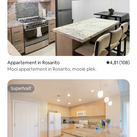
Appartement in Rosarito
Gemiddelde beo
4,81 (108)
Mooi appartement in Rosarito, mooie plek.
Superhost
Superhost