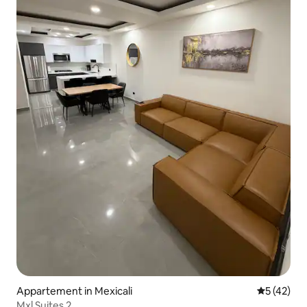
Appartement in Mexicali
Gemiddelde
5 (42)
Mxl Suites 2