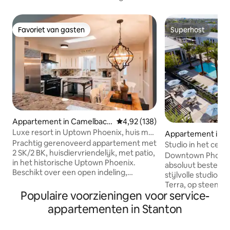
Favoriet van gasten
Superhost
Favoriet van gasten
Superhost
Appartement in Camelback
Gemiddelde beoordeling van 4,92
4,92 (138)
East
Luxe resort in Uptown Phoenix, huis met
Appartement in 
patio aan het zwembad!
Prachtig gerenoveerd appartement met
hoenix
Studio in het cen
2 SK/2 BK, huisdiervriendelijk, met patio,
resortstijl
Downtown Phoenix 
in het historische Uptown Phoenix.
absoluut beste! Word verliefd op ons
Beschikt over een open indeling,
stijlvolle studiove
gepolijste betonnen vloeren, premium
Terra, op steenwo
afwerkingen, 36inch AGA gasfornuis,
Populaire voorzieningen voor service-
Roosevelt Row en 
42-inch Sub-Zero-koelkast en een eigen
van de luchthaven!
appartementen in Stanton
wasserette. Eigen patio bij het
toevluchtsoord be
zwembad met barbecue. Geniet van
queensize bed, ee