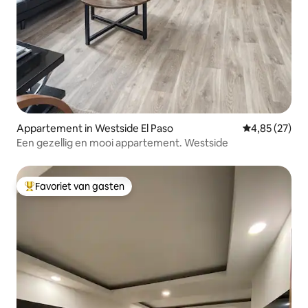
Appartement in Westside El Paso
Gemiddelde be
4,85 (27)
Een gezellig en mooi appartement. Westside
Favoriet van gasten
Topfavoriet van gasten