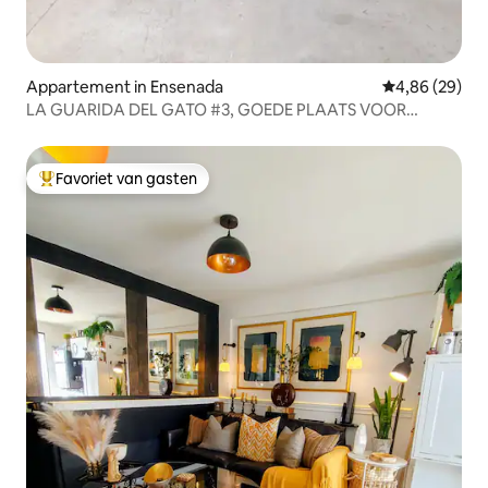
Appartement in Ensenada
Gemiddelde be
4,86 (29)
LA GUARIDA DEL GATO #3, GOEDE PLAATS VOOR
VAKANTIE
Favoriet van gasten
Topfavoriet van gasten