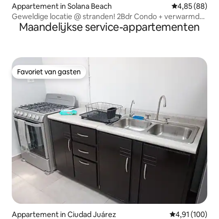
Appartement in Solana Beach
Gemiddelde be
4,85 (88)
Geweldige locatie @ stranden! 2Bdr Condo + verwarmd
Maandelijkse service-appartementen
zwembad
Favoriet van gasten
Favoriet van gasten
Appartement in Ciudad Juárez
Gemiddelde beo
4,91 (100)