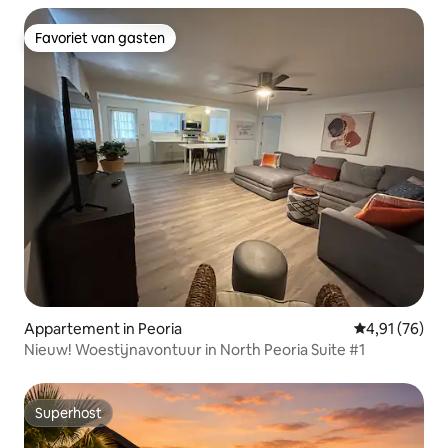
Favoriet van gasten
Favoriet van gasten
Appartement in Peoria
Gemiddelde be
4,91 (76)
Nieuw! Woestijnavontuur in North Peoria Suite #1
Superhost
Superhost