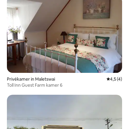
Privékamer in Maletswai
Gemiddelde 
4,5 (4)
Toll Inn Guest Farm kamer 6