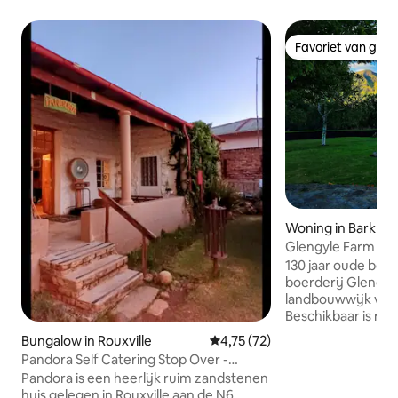
Favoriet van gas
Favoriet van gas
Woning in Barkly E
Glengyle Farm Ol
130 jaar oude boe
boerderij Glengyle
landbouwwijk van 
Beschikbaar is no
waterforelvissen in 
Bungalow in Rouxville
Gemiddelde beoordeling van 4,7
4,75 (72)
huishoudster, dit, w
Pandora Self Catering Stop Over -
huisdiervriendeli
Huisdiervriendelijk
Pandora is een heerlijk ruim zandstenen
tennisclub in de b
huis gelegen in Rouxville aan de N6