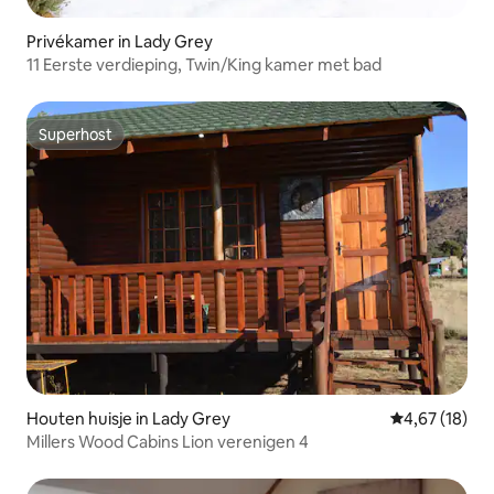
Privékamer in Lady Grey
11 Eerste verdieping, Twin/King kamer met bad
Superhost
Superhost
Houten huisje in Lady Grey
Gemiddelde be
4,67 (18)
Millers Wood Cabins Lion verenigen 4