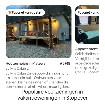
Favoriet van gasten
Favoriet van gas
Topfavoriet van gasten
Favoriet van gas
Appartement in 
Solidariteitssuite 
historische Mate
Verblijf in de sch
arbeidsgeschieden
Houten huisje in Matewan
Gemiddelde beoordeling van 
5 (49)
deze gezellige stud
Sully 's Cabin 2
Cecil E. Roberts-g
Sully 's Cabin 2 is gebouwd en ingericht
Matewan National 
als een klein huis. Ontworpen voor
ingericht door UM
stellen, kleine gezinnen of vrienden die
de thuisbasis van 
een kleinere ruimte willen, maar tijdens
Wars Museum. Gen
Populaire voorzieningen in
hun verblijf geen afstand willen doen
complete keuken,
van luxe. Verlaat de paden en in 2
vakantiewoningen in Stopover
wifi en twee grat
minuten ben je terug bij je luxe hut die
allemaal op loopaf
de voorzieningen van een volledig huis