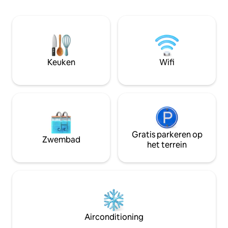
restaurants, het 
biedt. Maak maaltijden klaar in de
erfgoedlocaties v
volledig gevulde keuken of op de
Matewan. Parkeren en ingang aan
Blackstone-grillplaat en ontspan
McCoy Street. Par
vervolgens op de veranda aan de
parkeerplaats vlak
voorkant of op het terras aan de
gemeentehuis va
achterkant bij de vuurplaats, of kijk
Keuken
Wifi
gewoon wat tv. Maximaal 4 gasten. Huur
beide hutten als je extra ruimte nodig
hebt.
Gratis parkeren op
Zwembad
het terrein
Airconditioning