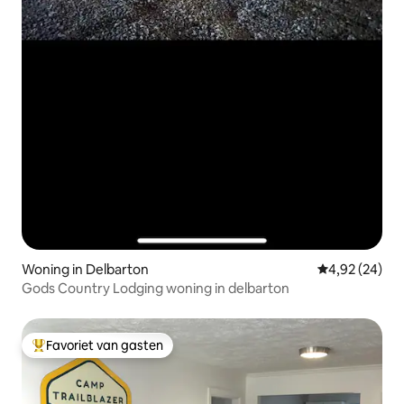
Woning in Delbarton
Gemiddelde be
4,92 (24)
Gods Country Lodging woning in delbarton
Favoriet van gasten
Topfavoriet van gasten