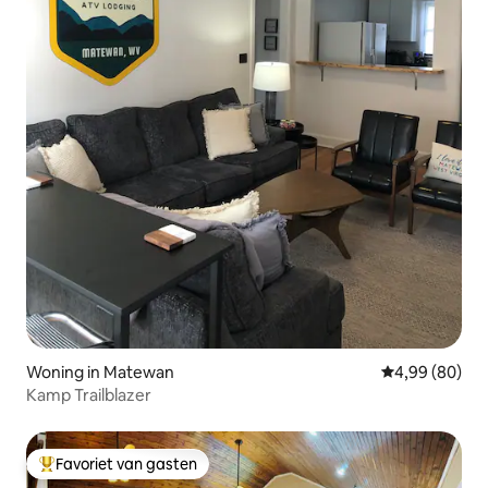
Woning in Matewan
Gemiddelde be
4,99 (80)
Kamp Trailblazer
Favoriet van gasten
Topfavoriet van gasten