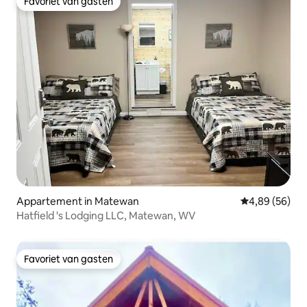
Favoriet van gasten
Favoriet van gasten
Appartement in Matewan
Gemiddelde be
4,89 (56)
Hatfield 's Lodging LLC, Matewan, WV
Favoriet van gasten
Favoriet van gasten