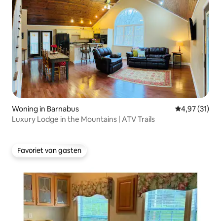
Woning in Barnabus
Gemiddelde be
4,97 (31)
Luxury Lodge in the Mountains | ATV Trails
Favoriet van gasten
Favoriet van gasten