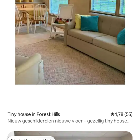
Tiny house in Forest Hills
Gemiddelde be
4,78 (55)
Nieuw geschilderd en nieuwe vloer – gezellig tiny house
aan de rivier