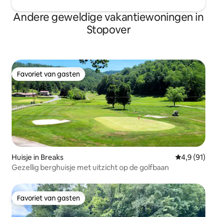
Andere geweldige vakantiewoningen in
Stopover
Favoriet van gasten
Favoriet van gasten
Huisje in Breaks
Gemiddelde b
4,9 (91)
Gezellig berghuisje met uitzicht op de golfbaan
Favoriet van gasten
Favoriet van gasten