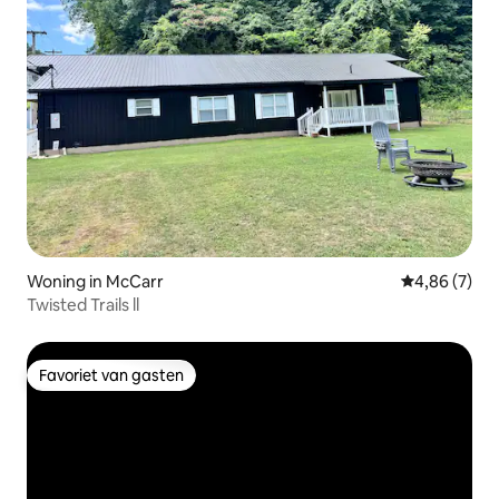
Woning in McCarr
Gemiddelde b
4,86 (7)
Twisted Trails ll
Favoriet van gasten
Favoriet van gasten