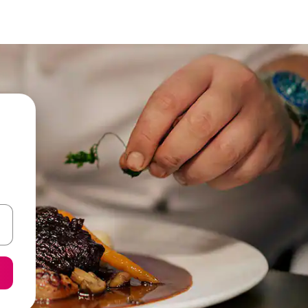
een keuze met je de pijltjestoetsen omhoog en omlaag, óf door te tik