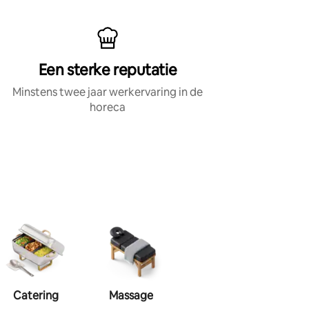
Een sterke reputatie
Minstens twee jaar werkervaring in de
horeca
Catering
Massage
Visagie
Haa