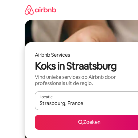
Ga
direct
naar
inhoud
Airbnb Services
Koks in Straatsburg
Vind unieke services op Airbnb door
professionals uit de regio.
Locatie
Wanneer er suggesties beschikbaar zijn, maak je 
Zoeken