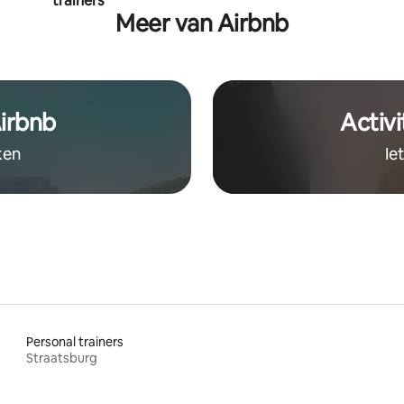
trainers
Meer van Airbnb
irbnb
Activi
ken
Ie
Personal trainers
Straatsburg