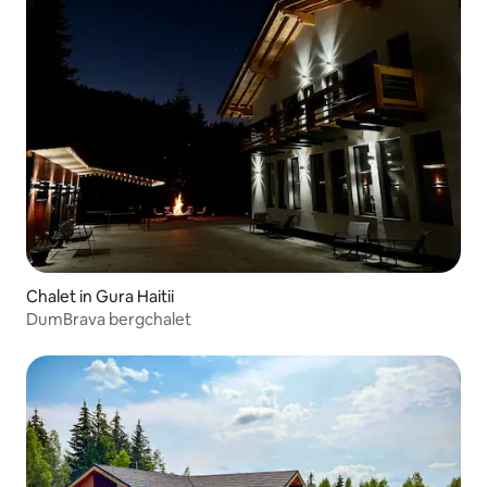
Chalet in Gura Haitii
DumBrava bergchalet