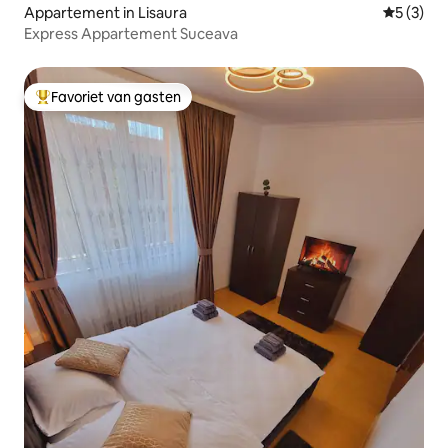
Appartement in Lisaura
Gemiddeld
5 (3)
Express Appartement Suceava
Favoriet van gasten
Topfavoriet van gasten