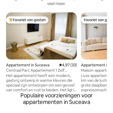
veel meer.
Favoriet van gasten
Favoriet van gas
Topfavoriet van gasten
Favoriet van gas
Appartement in Suceava
Gemiddelde beoordeling van 4,9
4,97 (33)
Appartement in S
Centraal Parc Appartement 1 Zelf
Maison-appartem
inchecken Parkeren Wifi
Het appartement heeft een modern,
Luxe appartement in Suc
gastvrij ontwerp in warme kleuren die
km van de luchthaven • Kingsiz
speciaal zijn ontworpen om een gevoel
grote slaapbank • Keuken:
van comfort en rust te bieden. Het ligt in
espressomachine, 
Populaire voorzieningen voor
het ultra-centrale gebied, het centrale
koelkast, magnetr
park bevindt zich aan de uitgang van het
servies • Grote tv + surround sound •
appartementen in Suceava
blok. In de directe omgeving zijn tal van
Wifi, airconditioni
instellingen zoals de prefectuur, het
wasmachine met dro