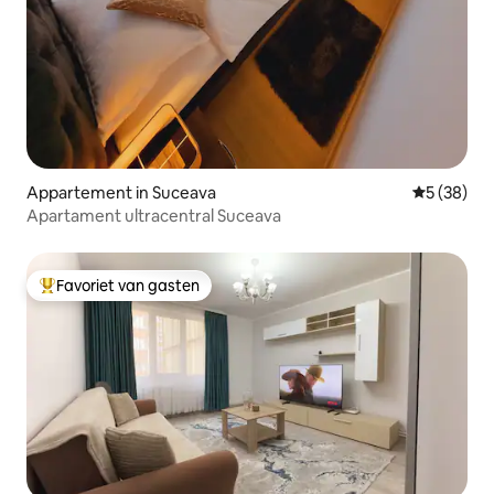
Appartement in Suceava
Gemiddelde
5 (38)
Apartament ultracentral Suceava
Favoriet van gasten
Topfavoriet van gasten