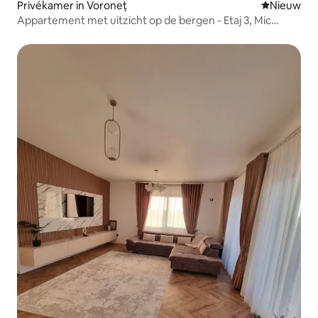
Privékamer in Voroneț
Nieuwe ac
Nieuw
Appartement met uitzicht op de bergen - Etaj 3, Mic
Dejun & Spa