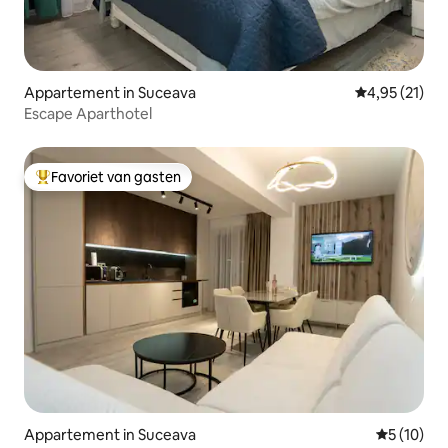
Appartement in Suceava
Gemiddelde be
4,95 (21)
Escape Aparthotel
Favoriet van gasten
Topfavoriet van gasten
Appartement in Suceava
Gemiddelde
5 (10)