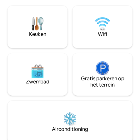
parket, de rechtbank, de centrale
Badkamer met pr
bibliotheek en Dom Polski, vestigingen
haardroger, zacht
van bestaande banken in Roemenië, het
Flexibel inchecken, ook 
Museum of History, het Museum of
bewaakte parkeerplaats • Com
Nature, het klooster van St. John (alle 2-
en alles wat je no
5 minuten lopen)
perfect verblijf
Keuken
Wifi
Gratis parkeren op
Zwembad
het terrein
Airconditioning