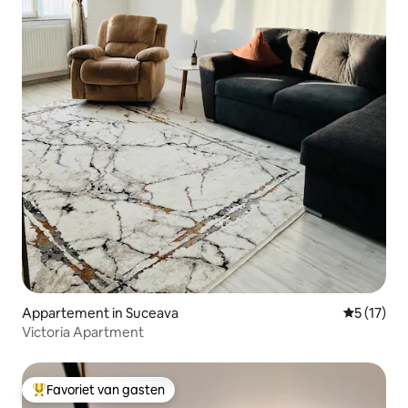
Appartement in Suceava
Gemiddelde
5 (17)
Victoria Apartment
Favoriet van gasten
Topfavoriet van gasten