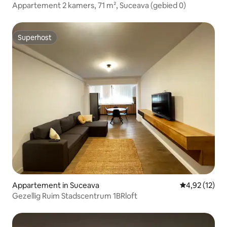
Appartement 2 kamers, 71 m², Suceava (gebied 0)
Superhost
Superhost
Appartement in Suceava
Gemiddelde be
4,92 (12)
Gezellig Ruim Stadscentrum 1BRloft