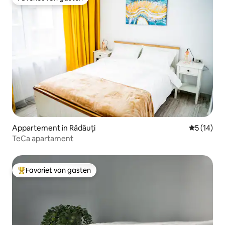
Favoriet van gasten
Appartement in Rădăuți
Gemiddelde
5 (14)
TeCa apartament
Favoriet van gasten
Topfavoriet van gasten