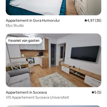
Appartement in Gura Humorului
Gemiddelde be
4,97 (35)
Ellys Studio
Favoriet van gasten
Favoriet van gasten
Appartement in Suceava
Gemiddeld
5 (5)
VIS Appartement Suceava Universiteit