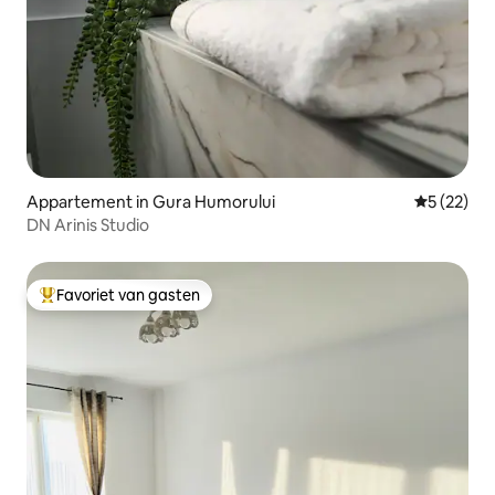
Appartement in Gura Humorului
Gemiddelde
5 (22)
DN Arinis Studio
Favoriet van gasten
Topfavoriet van gasten