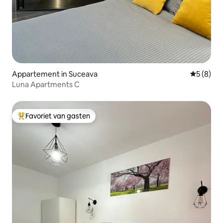
Appartement in Suceava
Gemiddeld
5 (8)
Luna Apartments C
Favoriet van gasten
Topfavoriet van gasten