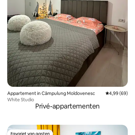
Appartement in Câmpulung Moldovenesc
Gemiddelde be
4,99 (69)
White Studio
Privé-appartementen
Favoriet van gasten