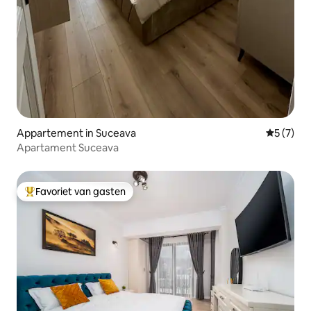
Appartement in Suceava
Gemiddeld
5 (7)
Apartament Suceava
Favoriet van gasten
Topfavoriet van gasten