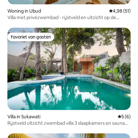
Woning in Ubud
Gemiddelde be
4,98 (51)
Villa met privézwembad - rijstveld en uitzicht op de
natuur
Favoriet van gasten
Favoriet van gasten
Villa in Sukawati
Gemiddeld
5 (6)
Rijstveld uitzicht zwembad villa 3 slaapkamers en sauna
Ubud