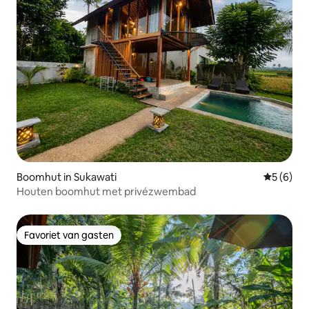
Boomhut in Sukawati
Gemiddeld
5 (6)
Houten boomhut met privézwembad
Favoriet van gasten
Favoriet van gasten