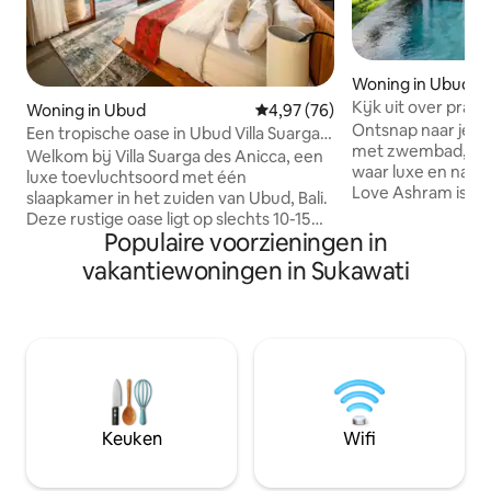
Woning in Ubud
Kijk uit over prach
Woning in Ubud
Gemiddelde beoordeling van 4,9
4,97 (76)
Love Ashram Villa
Ontsnap naar je ei
Een tropische oase in Ubud Villa Suarga
met zwembad, een
des Anicca2
Welkom bij Villa Suarga des Anicca, een
waar luxe en nat
luxe toevluchtsoord met één
Love Ashram is e
slaapkamer in het zuiden van Ubud, Bali.
toevluchtsoord vo
Deze rustige oase ligt op slechts 10-15
en verbinding. O
Populaire voorzieningen in
minuten van het centrum van Ubud en
groen, geniet van 
biedt modern comfort te midden van
vakantiewoningen in Sukawati
jungle en een rusti
weelderige landschappen.
koppels, huwelijk
Hoogtepunten zijn een rustige
natuurliefhebbers 
omgeving, een weelderige
een serene ontsnapp
junglewandeling naar een glooiende
onderdeel van het
rivier en een ruime slaapkamer met een
bewegen de rijstve
full-service kitchenette. Ontspan in de
door natuurlijke c
infinity pool of het bad met een prachtig
en geoogst - dus h
uitzicht op de zonsondergang. Met
Keuken
Wifi
hele jaar door vari
uitstekende toegang tot Bali's beste
cultuur is Villa Suarga des Anicca je
perfecte uitje.