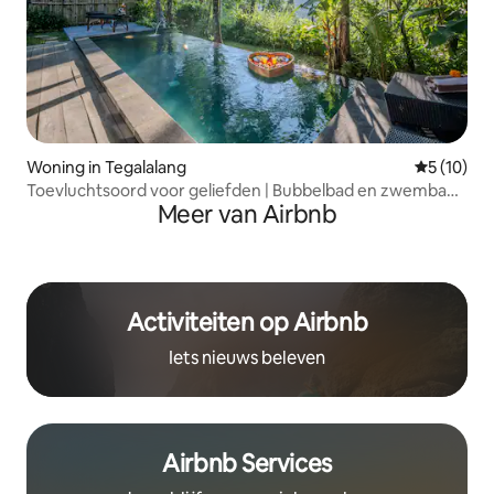
Woning in Tegalalang
Gemiddelde
5 (10)
Toevluchtsoord voor geliefden | Bubbelbad en zwembad
Meer van Airbnb
in de jungle
Activiteiten op Airbnb
Iets nieuws beleven
Airbnb Services