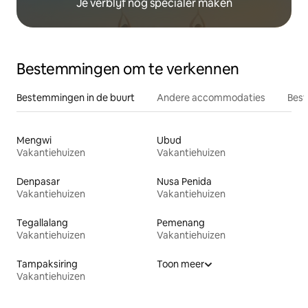
Je verblijf nog specialer maken
Bestemmingen om te verkennen
Bestemmingen in de buurt
Andere accommodaties
Best
Mengwi
Ubud
Vakantiehuizen
Vakantiehuizen
Denpasar
Nusa Penida
Vakantiehuizen
Vakantiehuizen
Tegallalang
Pemenang
Vakantiehuizen
Vakantiehuizen
Tampaksiring
Toon meer
Vakantiehuizen