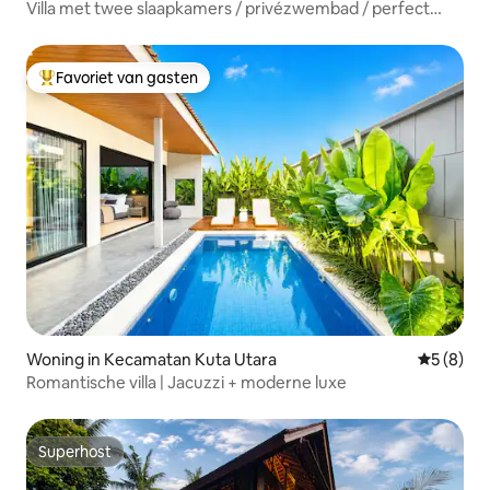
Villa met twee slaapkamers / privézwembad / perfect
verblijf in Ubud
Favoriet van gasten
Topfavoriet van gasten
Woning in Kecamatan Kuta Utara
Gemiddeld
5 (8)
Romantische villa | Jacuzzi + moderne luxe
Superhost
Superhost