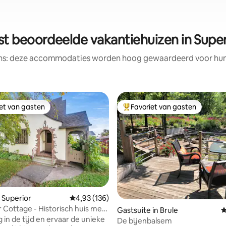
st beoordeelde vakantiehuizen in Super
ens: deze accommodaties worden hoog gewaardeerd voor hun l
iet van gasten
Favoriet van gasten
iet van gasten
Topfavoriet van gasten
 Superior
Gemiddelde beoordeling van 4,93 uit 5, 136 r
4,93 (136)
 Cottage - Historisch huis met
van 4,96 uit 5, 149 recensies
Gastsuite in Brule
G
mers
 in de tijd en ervaar de unieke
De bijenbalsem