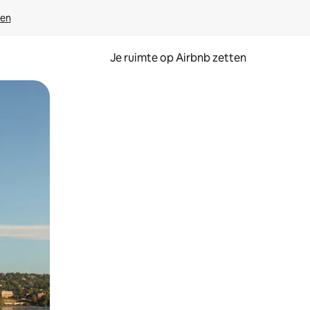
ven
Je ruimte op Airbnb zetten
ken of swipen.