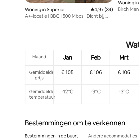
Woning in
Birch Man
Woning in Superior
Gemiddelde beoordeling
4,97 (34)
A+-locatie | BBQ | 500 Mbps | Dicht bij
Duluth + wandelpaden
Wat
Maand
Jan
Feb
Mrt
€ 105
€ 106
€ 106
Gemiddelde
prijs
-12°C
-9°C
-3°C
Gemiddelde
temperatuur
Bestemmingen om te verkennen
Bestemmingen in de buurt
Andere accommodaties