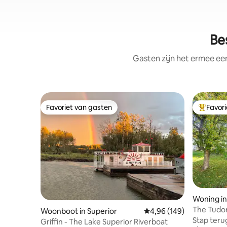
Be
Gasten zijn het ermee e
Favoriet van gasten
Favor
Favoriet van gasten
Topfavor
Woning in
The Tudor
Woonboot in Superior
Gemiddelde beoordeling 
4,96 (149)
3 slaapka
Stap terug
Griffin - The Lake Superior Riverboat