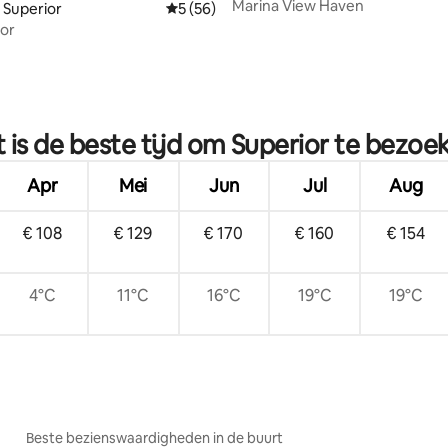
Marina View Haven
 Superior
Gemiddelde beoordeling van 5 uit 5, 56 r
5 (56)
or
 van 4,97 uit 5, 34 recensies
 is de beste tijd om Superior te bezoe
Apr
Mei
Jun
Jul
Aug
€ 108
€ 129
€ 170
€ 160
€ 154
4°C
11°C
16°C
19°C
19°C
Beste bezienswaardigheden in de buurt