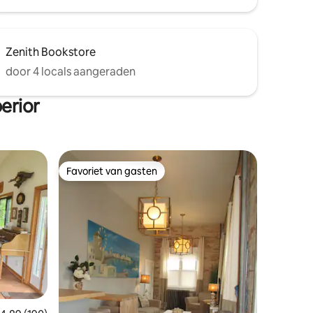
Zenith Bookstore
door 4 locals aangeraden
erior
Favoriet van gasten
Favoriet van gasten
ecensies