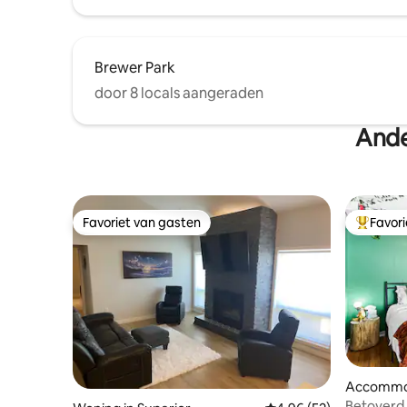
Brewer Park
door 8 locals aangeraden
Ande
Favoriet van gasten
Favor
Favoriet van gasten
Topfavor
Accommod
Betoverd 