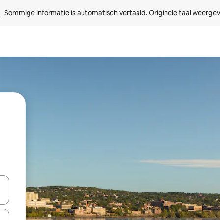
Sommige informatie is automatisch vertaald. 
Originele taal weerge
een keuze met je de pijltjestoetsen omhoog en omlaag, óf door te tik