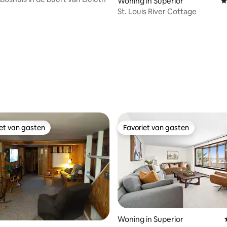
 van 4,96 uit 5, 52 recensies
Woning in Superior
G
St. Louis River Cottage
iet van gasten
Favoriet van gasten
iet van gasten
Favoriet van gasten
Woning in Superior