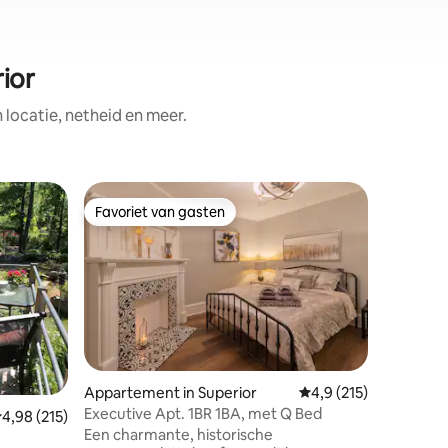
ior
ocatie, netheid en meer.
Zeeconta
Favoriet van gasten
Favor
Favoriet van gasten
Topfavo
e
Sölveig 
Scandina
Opbergc
Scandina
Gelegen 
zanderig
Onze twe
minimale 
om de be
en opnie
ecensies
Appartement in Superior
Gemiddelde beoordelin
4,9 (215)
80 hectar
Executive Apt. 1BR 1BA, met Q Bed
emiddelde beoordeling van 4,98 uit 5, 215 recensies
4,98 (215)
op de rus
Een charmante, historische
naar een