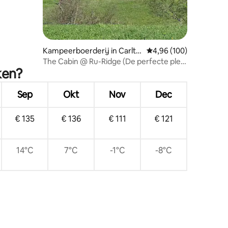
ecensies
Kampeerboerderij in Carlto
Gemiddelde beoordeling
4,96 (100)
n
The Cabin @ Ru-Ridge (De perfecte plek
ken?
om te ontspannen)
Sep
Okt
Nov
Dec
€ 135
€ 136
€ 111
€ 121
14°C
7°C
-1°C
-8°C