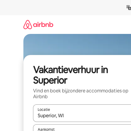
Ga
direct
naar
inhoud
Vakantieverhuur in
Superior
Vind en boek bijzondere accommodaties op
Airbnb
Locatie
Wanneer er suggesties beschikbaar zijn, maak je 
Aankomst