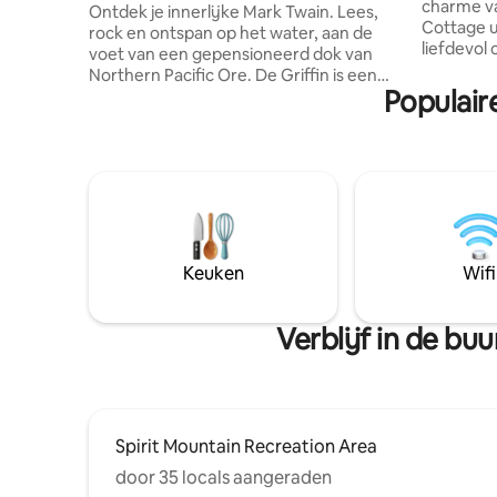
charme va
Ontdek je innerlijke Mark Twain. Lees,
Cottage uit 1929.
rock en ontspan op het water, aan de
liefdevol
voet van een gepensioneerd dok van
eeuwenou
Northern Pacific Ore. De Griffin is een
comfort v
Populair
functionerende rivierboot, aangedreven
Ons huis 
door schoepenraderen, oorspronkelijk
het de per
gemodelleerd naar historische
omgeving 
Mississippi-stoomboten. Het is gelegen
slechts e
op een familiebootwerf, die nogal
UMD en de
verschilt van een chique jachthaven. Hier
restauran
wordt gewerkt. Hier wordt metaal
biedt ook
gelast. Hier worden motoren uit elkaar
schildera
gehaald en weer in elkaar gezet.
Keuken
Wifi
van Lake 
Vrienden worden hier familie. Kom en
dagtocht
word onderdeel van het verhaal van de
Griffin!
Verblijf in de b
Spirit Mountain Recreation Area
door 35 locals aangeraden