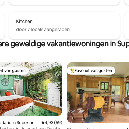
Kitchen
door 7 locals aangeraden
re geweldige vakantiewoningen in Sup
iet van gasten
Favoriet van gasten
iet van gasten
Topfavoriet van gasten
atie in Superior
Gemiddelde beoordeling van 4,93 uit 5, 69 r
4,93 (69)
boshuis in de buurt van Duluth