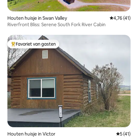
Houten huisje in Swan Valley
Gemiddelde be
4,76 (41)
Riverfront Bliss: Serene South Fork River Cabin
Favoriet van gasten
Topfavoriet van gasten
Houten huisje in Victor
Gemiddelde
5 (41)