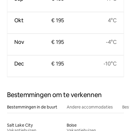
Okt
€ 195
4°C
Nov
€ 195
-4°C
Dec
€ 195
-10°C
Bestemmingen om te verkennen
Bestemmingen in de buurt
Andere accommodaties
Best
Salt Lake City
Boise
Vakantiehuizen
Vakantiehuizen