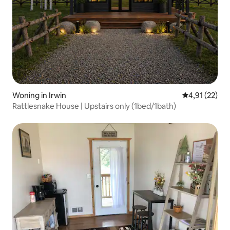
Woning in Irwin
Gemiddelde be
4,91 (22)
Rattlesnake House | Upstairs only (1bed/1bath)