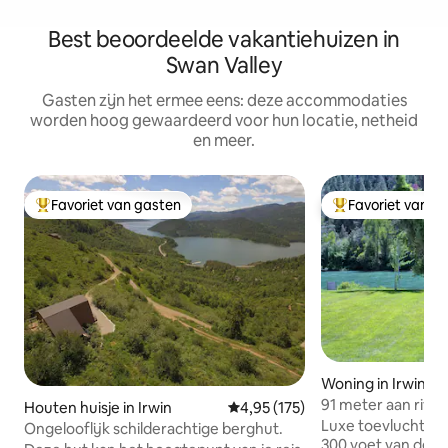
Best beoordeelde vakantiehuizen in
Swan Valley
Gasten zijn het ermee eens: deze accommodaties
worden hoog gewaardeerd voor hun locatie, netheid
en meer.
Favoriet van gasten
Favoriet van g
Topfavoriet van gasten
Topfavoriet van 
Woning in Irwin
91 meter aan rivie
Houten huisje in Irwin
Gemiddelde beoordeling van 4,95
4,95 (175)
Snake River
Luxe toevluchtsoor
Ongelooflijk schilderachtige berghut.
300 voet van de S