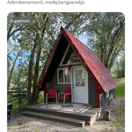
Adembenemend, vredig bergparadijs
Superhost
Superhost