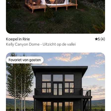
Koepel in Ririe
Gemiddeld
5 (4)
Kelly Canyon Dome - Uitzicht op de vallei
Favoriet van gasten
Favoriet van gasten