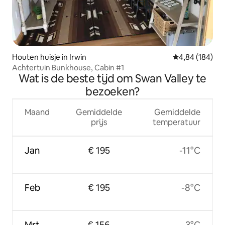
Houten huisje in Irwin
Gemiddelde beo
4,84 (184)
Achtertuin Bunkhouse, Cabin #1
Wat is de beste tijd om Swan Valley te
bezoeken?
Maand
Gemiddelde
Gemiddelde
prijs
temperatuur
Jan
€ 195
-11°C
Feb
€ 195
-8°C
Mrt
€ 156
-3°C