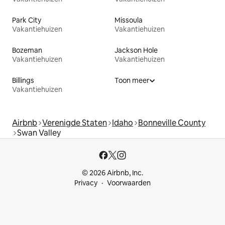
Park City
Missoula
Vakantiehuizen
Vakantiehuizen
Bozeman
Jackson Hole
Vakantiehuizen
Vakantiehuizen
Billings
Toon meer
Vakantiehuizen
Airbnb
Verenigde Staten
Idaho
Bonneville County
Swan Valley
© 2026 Airbnb, Inc.
Privacy
Voorwaarden