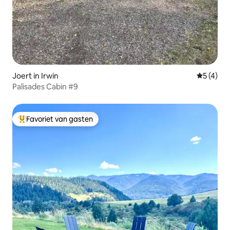
Joert in Irwin
Gemiddeld
5 (4)
Palisades Cabin #9
Favoriet van gasten
Topfavoriet van gasten