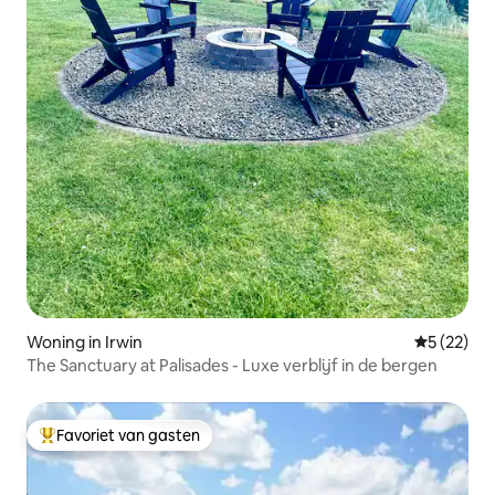
Woning in Irwin
Gemiddelde
5 (22)
The Sanctuary at Palisades - Luxe verblijf in de bergen
Favoriet van gasten
Topfavoriet van gasten