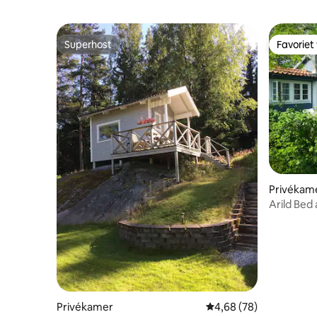
Superhost
Favoriet
Superhost
Favoriet
Privékam
Arild Bed
Privékamer
Gemiddelde beoordeling
4,68 (78)