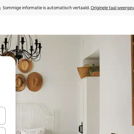
Sommige informatie is automatisch vertaald. 
Originele taal weerge
een keuze met je de pijltjestoetsen omhoog en omlaag, óf door te tik