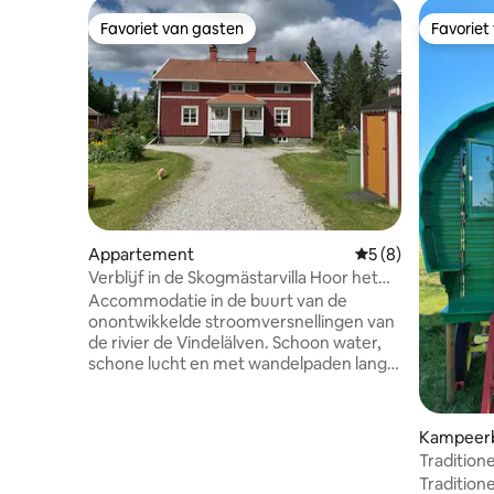
Favoriet van gasten
Favoriet
Favoriet van gasten
Favoriet
Appartement
Gemiddelde beoord
5 (8)
Verblijf in de Skogmästarvilla Hoor het
geruis van de Vindelälven
Accommodatie in de buurt van de
onontwikkelde stroomversnellingen van
de rivier de Vindelälven. Schoon water,
schone lucht en met wandelpaden langs
de rivier de Vindelälven en langs de diepe
groeven van de rivier de Isälven. Leuke
vis en als je geluk hebt, ontmoeting met
Kampeerb
beer, vos, eland en hert. Veel
Tradition
paddenstoelen en bessen om te
boerderi
Tradition
plukken. Op loopafstand van het