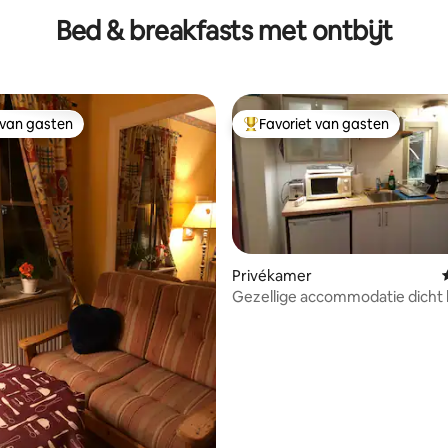
Bed & breakfasts met ontbijt
 van gasten
Favoriet van gasten
 van gasten
Topfavoriet van gasten
Privékamer
Gezellige accommodatie dicht 
op het schiereiland Bjäre
g van 4,91 uit 5, 77 recensies