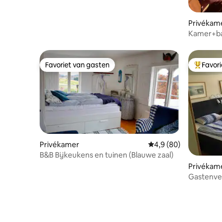
Privékam
Kamer+bad
Favoriet van gasten
Favor
Favoriet van gasten
Topfavor
Privékamer
Gemiddelde beoordelin
4,9 (80)
B&B Bijkeukens en tuinen (Blauwe zaal)
Privékam
Gastenver
Kattegatt