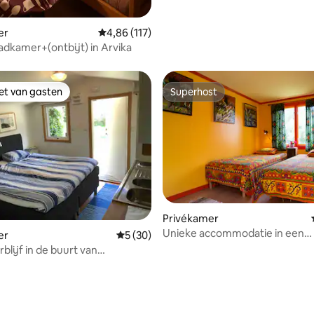
er
Gemiddelde beoordeling van 4,86 uit 5, 117 r
4,86 (117)
kamer+(ontbijt) in Arvika
iet van gasten
Superhost
iet van gasten
Superhost
g van 4,9 uit 5, 80 recensies
Privékamer
Unieke accommodatie in een
er
Gemiddelde beoordeling van 5 uit 5, 30 r
5 (30)
circuswagen op een bekroond
blijf in de buurt van
leden. 300 m