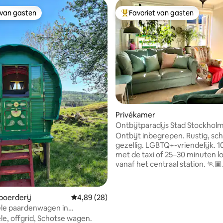
 van gasten
Favoriet van gasten
 van gasten
Topfavoriet van gasten
eling van 5 uit 5, 8 recensies
Privékamer
Ontbijtparadijs Stad Stockhol
Ontbijt inbegrepen. Rustig, sc
gezellig. LGBTQ+-vriendelijk. 
met de taxi of 25–30 minuten l
vanaf het centraal station. 🏃🏿
🏃‍♀️Marathonlopers welkom🏆J
een eigen slaapkamer met ges
deur. We delen een apparteme
oerderij
Gemiddelde beoordeling van 4,89 uit 5, 28 r
4,89 (28)
kamers + balkon. Sterke wifi! '
ele paardenwagen in
laat thuiskomen = geen proble
jweide
ele, offgrid, Schotse wagen.
Geweldige communicatie! Dicht