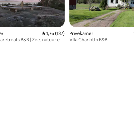
er
Gemiddelde beoordeling van 4,76 uit 5, 137 r
4,76 (137)
Privékamer
 van 4,91 uit 5, 441 recensies
garetreats B&B | Zee, natuur en
Villa Charlotta B&B