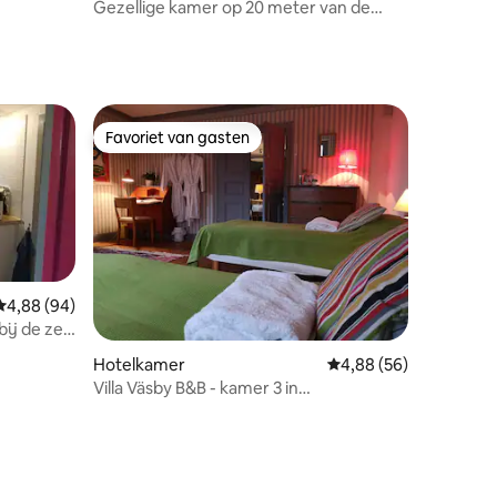
Gezellige kamer op 20 meter van de
Höga Kusten-wandelroute.
Favoriet van gasten
Favoriet van gasten
Gemiddelde beoordeling van 4,88 uit 5, 94 recensies
4,88 (94)
bij de zee
Hotelkamer
Gemiddelde beoordelin
4,88 (56)
Villa Väsby B&B - kamer 3 in
hoofdgebouw