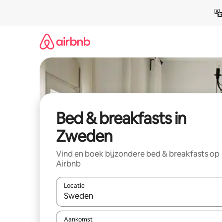
Ga
direct
naar
inhoud
Bed & breakfasts in
Zweden
Vind en boek bijzondere bed & breakfasts op
Airbnb
Locatie
Wanneer er suggesties beschikbaar zijn, maak je 
Aankomst