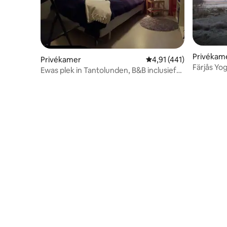
Privékam
Privékamer
Gemiddelde beoordeling
4,91 (441)
Färjås Yo
Ewas plek in Tantolunden, B&B inclusief
stilte
ontbijt!