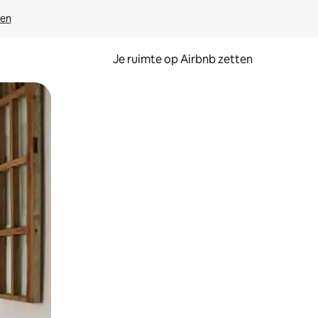
ven
Je ruimte op Airbnb zetten
ken of swipen.