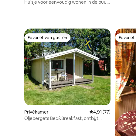
Huisje voor eenvoudig wonen in de buurt
van het bos
Favoriet van gasten
Favoriet
Favoriet van gasten
Favoriet
Privékamer
Gemiddelde beoordelin
4,91 (77)
Oljebergets Bed&Breakfast, ontbijt
inbegrepen.