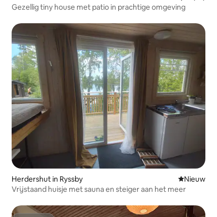
Gezellig tiny house met patio in prachtige omgeving
Herdershut in Ryssby
Nieuwe ac
Nieuw
Vrijstaand huisje met sauna en steiger aan het meer