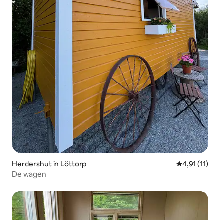
Herdershut in Löttorp
Gemiddelde b
4,91 (11)
De wagen