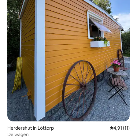
Herdershut in Löttorp
Gemiddelde b
4,91 (11)
De wagen