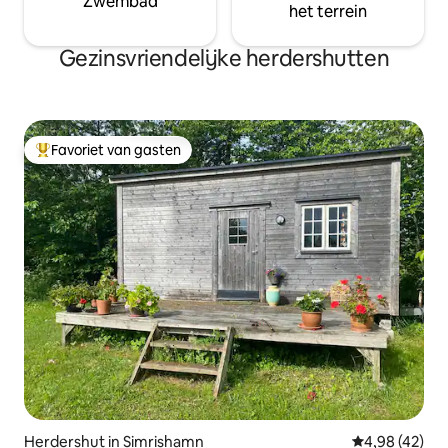
Zwembad
het terrein
Gezinsvriendelijke herdershutten
Favoriet van gasten
Topfavoriet van gasten
Herdershut in Simrishamn
Gemiddelde be
4,98 (42)