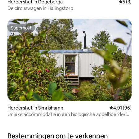
Herdershut in Degeberga
Gemiddeld
5 (3)
De circuswagen in Hallingstorp
Superhost
Superhost
Herdershut in Simrishamn
Gemiddelde be
4,91 (96)
Unieke accommodatie in een biologische appelboerderij
dicht bij de zee
Bestemmingen om te verkennen