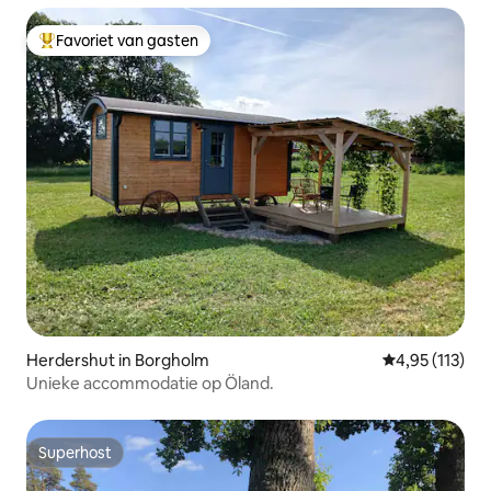
Favoriet van gasten
Topfavoriet van gasten
Herdershut in Borgholm
Gemiddelde beo
4,95 (113)
Unieke accommodatie op Öland.
Superhost
Superhost