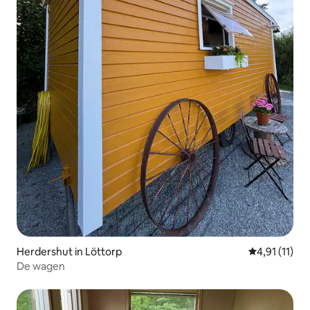
Herdershut in Löttorp
Gemiddelde b
4,91 (11)
De wagen