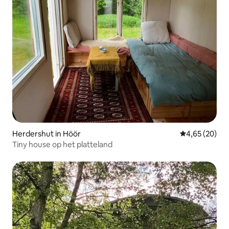
Herdershut in Höör
Gemiddelde be
4,65 (20)
Tiny house op het platteland