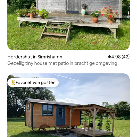
Herdershut in Simrishamn
Gemiddelde be
4,98 (42)
Gezellig tiny house met patio in prachtige omgeving
Favoriet van gasten
Topfavoriet van gasten