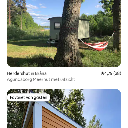
Herdershut in Bråna
Gemiddelde be
4,79 (38)
Agundaborg Meerhut met uitzicht
Favoriet van gasten
Favoriet van gasten