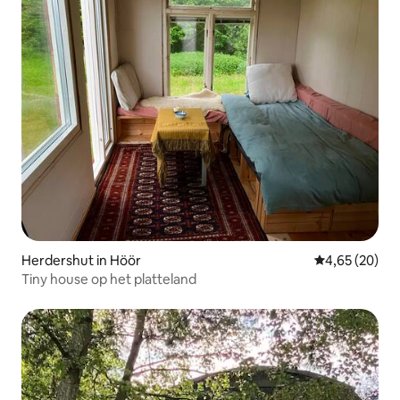
Herdershut in Höör
Gemiddelde be
4,65 (20)
Tiny house op het platteland