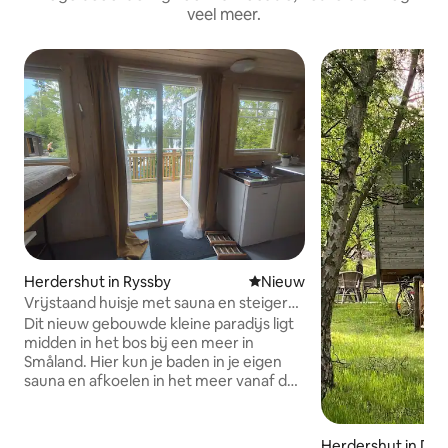
veel meer.
Herdershut in Ryssby
Nieuwe accommodatie
Nieuw
Vrijstaand huisje met sauna en steiger
aan het meer
Dit nieuw gebouwde kleine paradijs ligt
midden in het bos bij een meer in
Småland. Hier kun je baden in je eigen
sauna en afkoelen in het meer vanaf de
steiger. Geniet van de stilte van het bos
en wandel over bospaden. Opladen en
rusten. Een echte digitale detox.
Herdershut in De