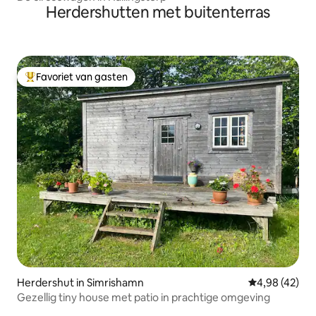
Herdershutten met buitenterras
Favoriet van gasten
Topfavoriet van gasten
Herdershut in Simrishamn
Gemiddelde be
4,98 (42)
Gezellig tiny house met patio in prachtige omgeving