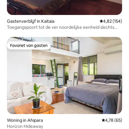
Gastenverblijf in Kaitaia
Gemiddelde beo
4,82 (154)
Toegangspoort tot de ver noordelijke eenheid slechts
één queensize bed.
Favoriet van gasten
Favoriet van gasten
Woning in Ahipara
Gemiddelde be
4,78 (65)
Horizon Hideaway