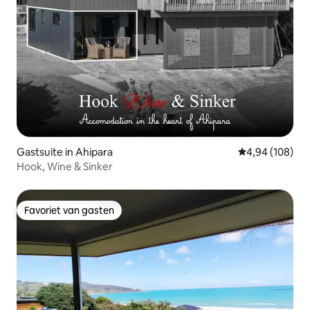
Gastsuite in Ahipara
Gemiddelde beo
4,94 (108)
Hook, Wine & Sinker
Favoriet van gasten
Favoriet van gasten