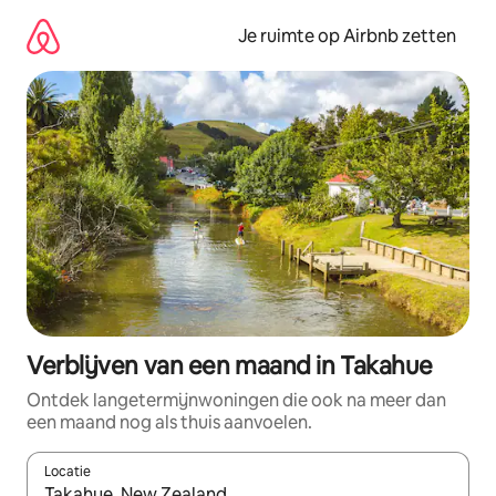
Ga
direct
Je ruimte op Airbnb zetten
naar
inhoud
Verblijven van een maand in Takahue
Ontdek langetermijnwoningen die ook na meer dan
een maand nog als thuis aanvoelen.
Locatie
Wanneer er suggesties beschikbaar zijn, maak je een keuze met