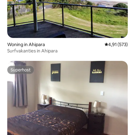
Woning in Ahipara
Gemiddelde beo
4,91 (573)
Surfvakanties in Ahipara
Superhost
Superhost