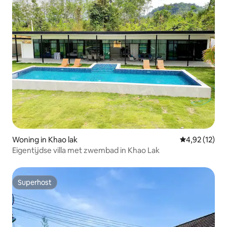
Woning in Khao lak
Gemiddelde be
4,92 (12)
Eigentijdse villa met zwembad in Khao Lak
Superhost
Superhost