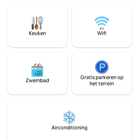
verhuurder). Ontsnap naar een rustig
allemaal omgeven
toevluchtsoord Khao Lak, Thailand, waar
tropische tuin. Perfect ontworpen voor
de warmte van de tropische zon de
twee gezinnen die
sereniteit van de natuur ontmoet. Dit
koppels die op zoe
prachtige huis biedt de perfecte mix van
ontspannen uitje.
ontspanning en plezier, waardoor het
Keuken
Wifi
een ideale plek is voor
gezinnen/koppels/soloreizigers.
Gratis parkeren op
Zwembad
het terrein
Airconditioning