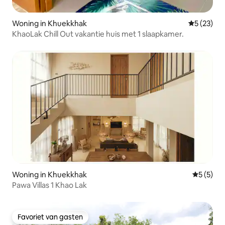
Woning in Khuekkhak
Gemiddelde
5 (23)
KhaoLak Chill Out vakantie huis met 1 slaapkamer.
Woning in Khuekkhak
Gemiddeld
5 (5)
Pawa Villas 1 Khao Lak
Favoriet van gasten
Favoriet van gasten