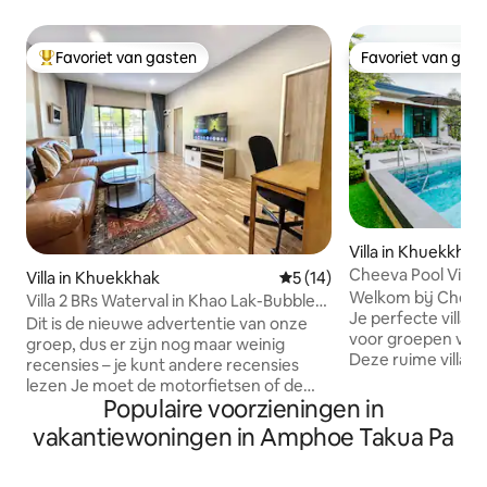
Favoriet van gasten
Favoriet van gas
Topfavoriet van gasten
Favoriet van gas
Villa in Khuekkhak
Cheeva Pool Villa K
Villa in Khuekkhak
Gemiddelde beoordeling van 
5 (14)
10m zwembad
Welkom bij Cheeva
Villa 2 BRs Waterval in Khao Lak-Bubble
Je perfecte villa
Jacuzzi
Dit is de nieuwe advertentie van onze
voor groepen van 
groep, dus er zijn nog maar weinig
Deze ruime villa b
recensies – je kunt andere recensies
privébungalows (je
lezen Je moet de motorfietsen of de
ALLEMAAL)- elk me
Populaire voorzieningen in
auto huren om in deze villa te verblijven.
woonkamer en 1 b
We hebben alleen in het hoogseizoen
vakantiewoningen in Amphoe Takua Pa
voor je groep. Gen
een gratis pendeldienst naar ons hotel
uitgeruste keuke
aan het strand (vraag dit na bij de
met een eigen zwe