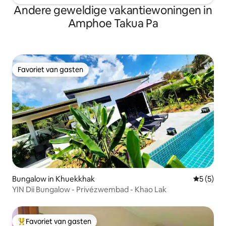
Andere geweldige vakantiewoningen in
Amphoe Takua Pa
Favoriet van gasten
Favoriet van gasten
Bungalow in Khuekkhak
Gemiddeld
5 (5)
YIN Dii Bungalow - Privézwembad - Khao Lak
Favoriet van gasten
Topfavoriet van gasten