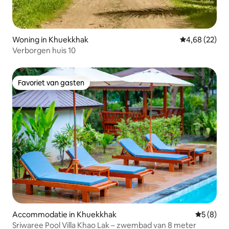
Woning in Khuekkhak
Gemiddelde be
4,68 (22)
Verborgen huis 10
Favoriet van gasten
Favoriet van gasten
Accommodatie in Khuekkhak
Gemiddeld
5 (8)
Sriwaree Pool Villa Khao Lak – zwembad van 8 meter