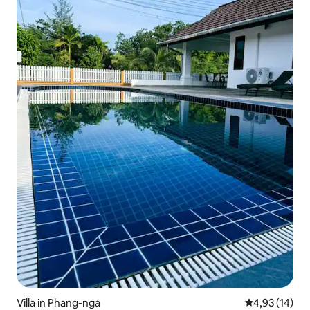
Villa in Phang-nga
Gemiddelde be
4,93 (14)