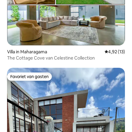
Villa in Maharagama
Gemiddelde be
4,92 (13)
The Cottage Cove van Celestine Collection
Favoriet van gasten
Favoriet van gasten