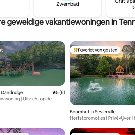
Gratis p
Ik hoop dat je geniet van je verb
Zwembad
t
uitzicht op ons land. Kom snel 
ons op bezoek. Liefs, Jeremy e
e geweldige vakantiewoningen in Ten
st
Favoriet van gasten
st
Topfavoriet van gasten
n Dandridge
Gemiddelde beoordeling van 5 uit 5, 6 r
5 (6)
woning | Uitzicht op de
eling van 5 uit 5, 4 recensies
untains, bubbelbad, meer,
datie
Boomhut in Sevierville
Herfstpromoties | Privévijver | 
Sauna