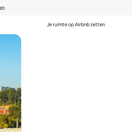
ven
Je ruimte op Airbnb zetten
ken of swipen.