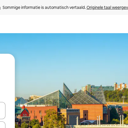
Sommige informatie is automatisch vertaald. 
Originele taal weerge
een keuze met je de pijltjestoetsen omhoog en omlaag, óf door te tik