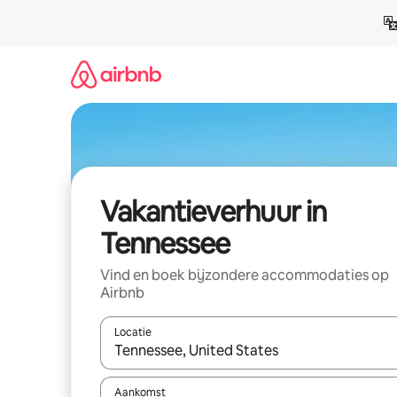
Ga
direct
naar
inhoud
Vakantieverhuur in
Tennessee
Vind en boek bijzondere accommodaties op
Airbnb
Locatie
Wanneer er suggesties beschikbaar zijn, maak je 
Aankomst