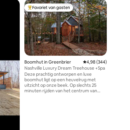
Houten h
Favoriet van gasten
Favorie
Topfavoriet van gasten
Favorie
De 110 C
Stel je v
prachtig
genestel
een rust
binnen o
afwerkin
gevuld me
ecensies
gemak da
Bezienswaa
Boomhut in Greenbrier
Gemiddelde beoordeling
4,98 (344)
naar Nem
Nashville Luxury Dream Treehouse +Spa
Brewing P
Deze prachtig ontworpen en luxe
Brewery -1
boomhut ligt op een heuvelrug met
km naar 
uitzicht op onze beek. Op slechts 25
miles naar Pig
minuten rijden van het centrum van
hieronde
Nashville, ben je verscholen tussen de
torenhoge hardhoutbomen, weg van
het stadslawaai. Met zorgvuldige
aandacht voor detail zijn de inrichting en
het ontwerp van de boomhut zorgvuldig
samengesteld om een sfeer van rust en
schoonheid te creëren. Deze ruimte is