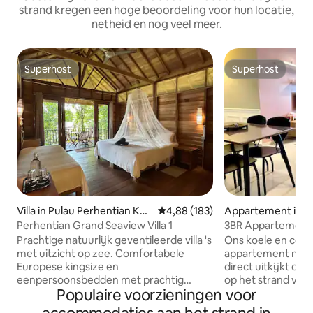
strand kregen een hoge beoordeling voor hun locatie,
netheid en nog veel meer.
Superhost
Superhost
Superhost
Superhost
Villa in Pulau Perhentian Kec
Gemiddelde beoordeling van 4,88
4,88 (183)
Appartement in K
il
gganu
Perhentian Grand Seaview Villa 1
3BR Appartement 
(Ocean View)
Prachtige natuurlijk geventileerde villa 's
Ons koele en com
met uitzicht op zee. Comfortabele
appartement met 
Europese kingsize en
direct uitkijkt op
eenpersoonsbedden met prachtig
op het strand van 
Populaire voorzieningen voor
gepresenteerde badkamer. Kan worden
geweldige keuze om
ingesteld als 3 eenpersoonsbedden als
comfortabel gesch