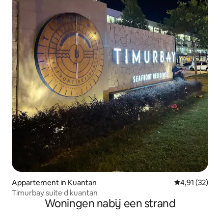
Appartement in Kuantan
Gemiddelde be
4,91 (32)
Timurbay suite d kuantan
Woningen nabij een strand