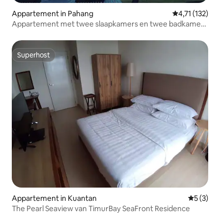
Appartement in Pahang
Gemiddelde be
4,71 (132)
Appartement met twee slaapkamers en twee badkamers
aan het strand
Superhost
Superhost
Appartement in Kuantan
Gemiddeld
5 (3)
The Pearl Seaview van TimurBay SeaFront Residence