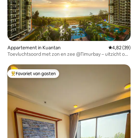
Appartement in Kuantan
Gemiddelde be
4,82 (39)
Toevluchtsoord met zon en zee @Timurbay – uitzicht op
het dorp
Favoriet van gasten
Topfavoriet van gasten