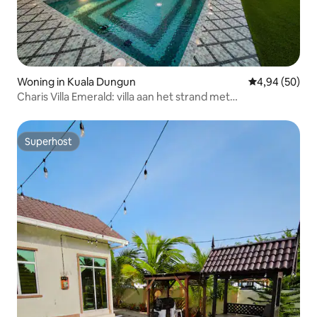
Woning in Kuala Dungun
Gemiddelde be
4,94 (50)
Charis Villa Emerald: villa aan het strand met
privézwembad
Superhost
Superhost