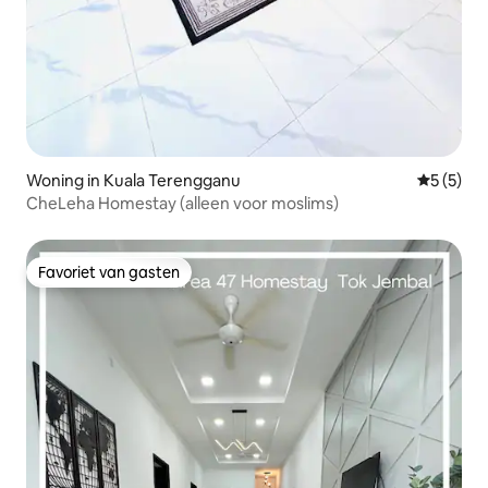
Woning in Kuala Terengganu
Gemiddeld
5 (5)
CheLeha Homestay (alleen voor moslims)
Favoriet van gasten
Favoriet van gasten