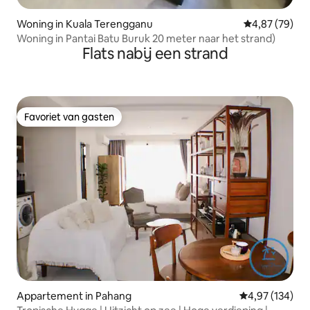
Woning in Kuala Terengganu
Gemiddelde be
4,87 (79)
Woning in Pantai Batu Buruk 20 meter naar het strand)
Flats nabij een strand
Favoriet van gasten
Favoriet van gasten
Appartement in Pahang
Gemiddelde beo
4,97 (134)