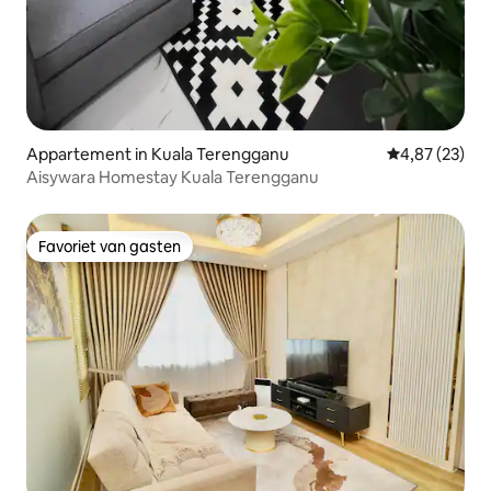
Appartement in Kuala Terengganu
Gemiddelde be
4,87 (23)
Aisywara Homestay Kuala Terengganu
Favoriet van gasten
Favoriet van gasten