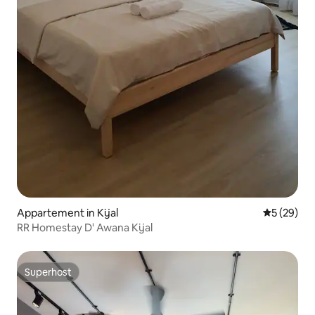
Appartement in Kijal
Gemiddelde
5 (29)
RR Homestay D' Awana Kijal
Superhost
Superhost