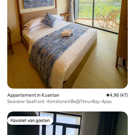
Appartement in Kuantan
Gemiddelde be
4,96 (47)
Seaview-Seafront -KimstoneVilla@TimurBay-4pax
Favoriet van gasten
Favoriet van gasten