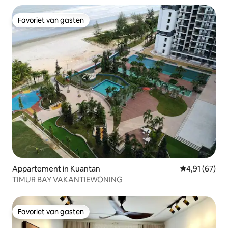
Favoriet van gasten
Favoriet van gasten
Appartement in Kuantan
Gemiddelde be
4,91 (67)
TIMUR BAY VAKANTIEWONING
Favoriet van gasten
Favoriet van gasten