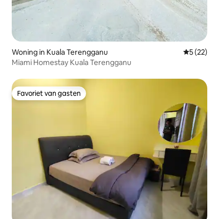
Woning in Kuala Terengganu
Gemiddelde
5 (22)
Miami Homestay Kuala Terengganu
Favoriet van gasten
Favoriet van gasten