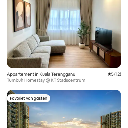
Appartement in Kuala Terengganu
Gemiddelde
5 (12)
Tumbuh Homestay @ KT Stadscentrum
Favoriet van gasten
Favoriet van gasten