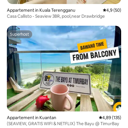
Appartement in Kuala Terengganu
Gemiddelde b
4,9 (50)
Casa Callisto - Seaview 3BR, pool,near Drawbridge
Superhost
Superhost
Appartement in Kuantan
Gemiddelde beo
4,89 (135)
(SEAVIEW, GRATIS WIFI & NETFLIX) The Bayu @ TimurBay