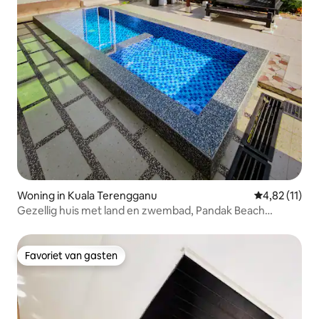
Woning in Kuala Terengganu
Gemiddelde be
4,82 (11)
Gezellig huis met land en zwembad, Pandak Beach
(moslim)
Favoriet van gasten
Favoriet van gasten