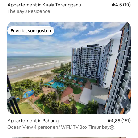
Appartement in Kuala Terengganu
Gemiddelde b
4,6 (10)
The Bayu Residence
Favoriet van gasten
Favoriet van gasten
Appartement in Pahang
Gemiddelde beo
4,89 (151)
Ocean View 4 personen/ WiFi/ TV Box Timur bay@
Kuantan