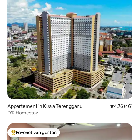
Appartement in Kuala Terengganu
Gemiddelde be
4,76 (46)
D'R Homestay
Favoriet van gasten
Topfavoriet van gasten