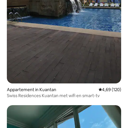
Appartement in Kuantan
Gemiddelde beo
4,69 (120)
Swiss Residences Kuantan met wifi en smart-tv