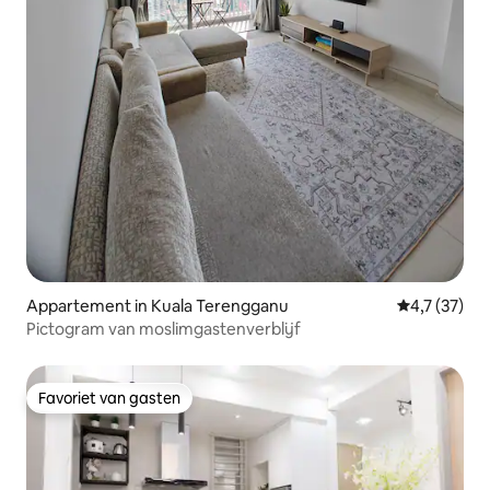
Appartement in Kuala Terengganu
Gemiddelde b
4,7 (37)
Pictogram van moslimgastenverblijf
Favoriet van gasten
Favoriet van gasten