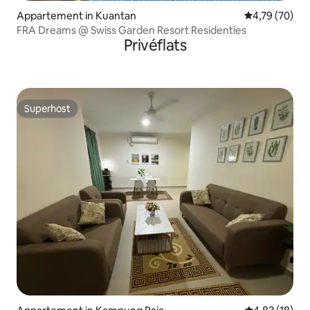
Appartement in Kuantan
Gemiddelde be
4,79 (70)
FRA Dreams @ Swiss Garden Resort Residenties
Privéflats
Superhost
Superhost