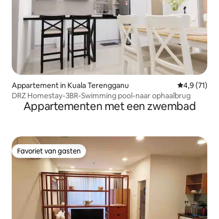
Appartement in Kuala Terengganu
Gemiddelde b
4,9 (71)
DRZ Homestay-3BR-Swimming pool-naar ophaalbrug
Appartementen met een zwembad
Favoriet van gasten
Favoriet van gasten