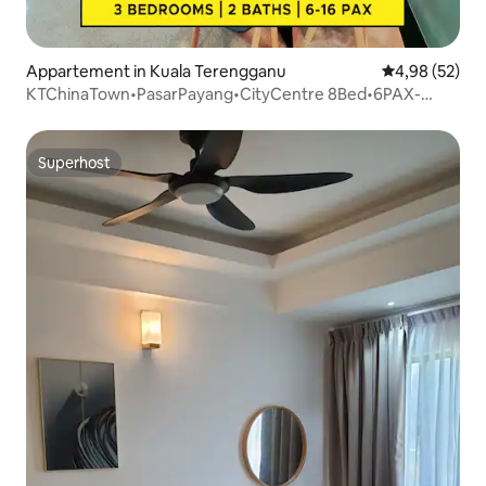
Appartement in Kuala Terengganu
Gemiddelde be
4,98 (52)
KTChinaTown•PasarPayang•CityCentre 8Bed•6PAX-
16PAX
Superhost
Superhost