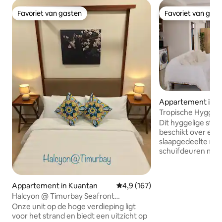
Favoriet van gasten
Favoriet van gas
Favoriet van gasten
Favoriet van gas
Appartement in P
Tropische Hygge | 
verdieping | Timur
Dit hyggelige stu
beschikt over ee
slaapgedeelte me
schuifdeuren naar
prachtig uitzicht 
en een kleine apa
eenpersoonskame
Appartement in Kuantan
Gemiddelde beoordeling van 4,9
4,9 (167)
uitgeruste kitchen
Halcyon @ Timurbay Seafront
toegestaan) en 
Residence (Green View)
Onze unit op de hoge verdieping ligt
bieden dagelijks 
voor het strand en biedt een uitzicht op
details zijn een p