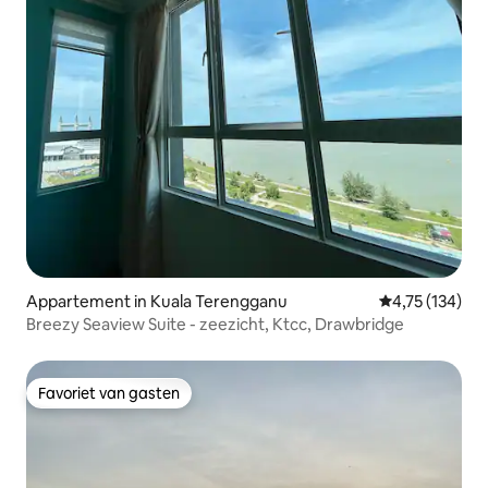
Appartement in Kuala Terengganu
Gemiddelde beo
4,75 (134)
Breezy Seaview Suite - zeezicht, Ktcc, Drawbridge
Favoriet van gasten
Favoriet van gasten