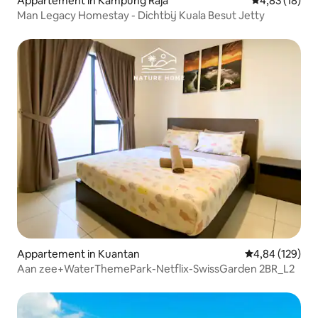
Appartement in Kampung Raja
Gemiddelde be
4,83 (18)
Man Legacy Homestay - Dichtbij Kuala Besut Jetty
Appartement in Kuantan
Gemiddelde beo
4,84 (129)
Aan zee+WaterThemePark-Netflix-SwissGarden 2BR_L2