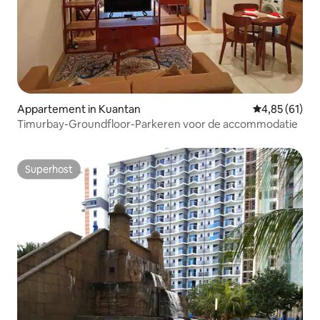
Appartement in Kuantan
Gemiddelde be
4,85 (61)
Timurbay-Groundfloor-Parkeren voor de accommodatie
Superhost
Superhost