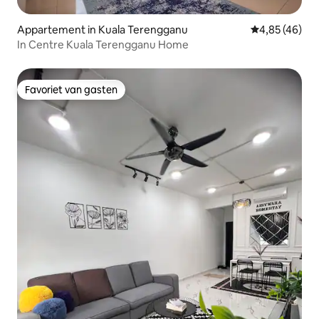
Appartement in Kuala Terengganu
Gemiddelde be
4,85 (46)
In Centre Kuala Terengganu Home
Favoriet van gasten
Favoriet van gasten