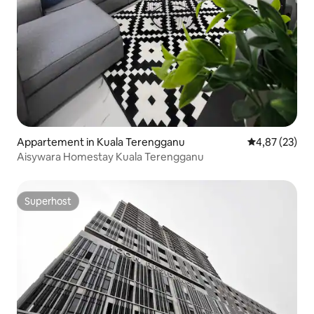
Appartement in Kuala Terengganu
Gemiddelde be
4,87 (23)
Aisywara Homestay Kuala Terengganu
Superhost
Superhost