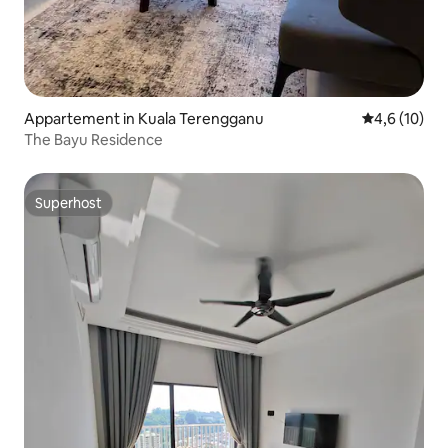
Appartement in Kuala Terengganu
Gemiddelde b
4,6 (10)
The Bayu Residence
Superhost
Superhost