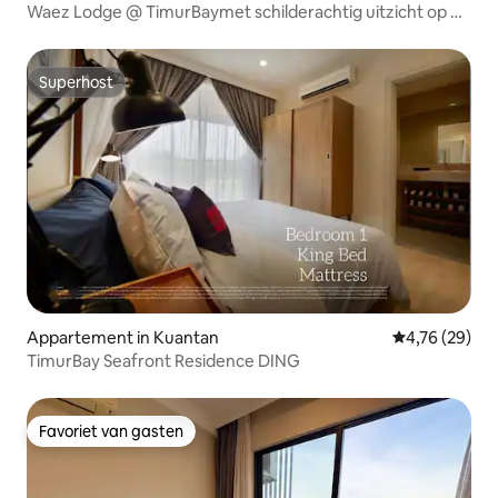
Waez Lodge @ TimurBaymet schilderachtig uitzicht op de
zonsopgang
Superhost
Superhost
Appartement in Kuantan
Gemiddelde be
4,76 (29)
TimurBay Seafront Residence DING
Favoriet van gasten
Favoriet van gasten