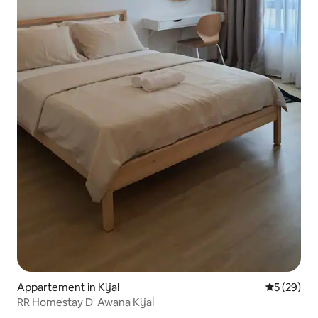
Appartement in Kijal
Gemiddelde
5 (29)
RR Homestay D' Awana Kijal