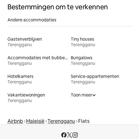
Bestemmingen om te verkennen
Andere accommodaties
Gastenverblijven
Tiny houses
Terengganu
Terengganu
Accommodaties met bubbelbad
Bungalows
Terengganu
Terengganu
Hotelkamers
Service-appartementen
Terengganu
Terengganu
Vakantiewoningen
Toon meer
Terengganu
Airbnb
Maleisië
Terengganu
Flats