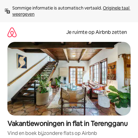
Ga
Sommige informatie is automatisch vertaald. 
Originele taal 
direct
weergeven
naar
inhoud
Je ruimte op Airbnb zetten
Vakantiewoningen in flat in Terengganu
Vind en boek bijzondere flats op Airbnb