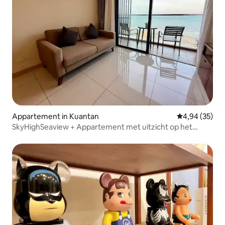
Appartement in Kuantan
Gemiddelde be
4,94 (35)
SkyHighSeaview + Appartement met uitzicht op het
zwembad TimurBayKuantan