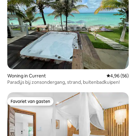
Woning in Current
Gemiddelde be
4,96 (56)
Paradijs bij zonsondergang, strand, buitenbadkuipen!
Favoriet van gasten
Favoriet van gasten