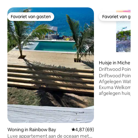
Favoriet van gasten
Favoriet van gas
Favoriet van gasten
Favoriet van gas
Huisje in Michelso
Driftwood Point – 
water, Exuma
Driftwood Point bi
Afgelegen Waterfr
Exuma Welkom bij Driftwood Point, een
afgelegen huisje a
omgeven door wat
eilandpracht. Rust
rustige eilandretra
stellen of kleine 
zijn naar een rust
Geniet van uitzich
Woning in Rainbow Bay
Gemiddelde beoordeling van 4,8
4,87 (69)
zonsondergang, v
Luxe appartement aan de oceaan met