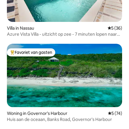
Villa in Nassau
Gemiddelde
5 (36)
Azure Vista Villa - uitzicht op zee - 7 minuten lopen naar
het strand
Favoriet van gasten
Topfavoriet van gasten
Woning in Governor's Harbour
Gemiddelde
5 (74)
Huis aan de oceaan, Banks Road, Governor's Harbour