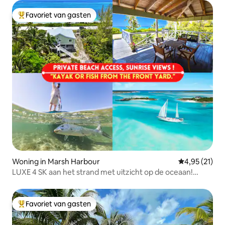
Favoriet van gasten
Topfavoriet van gasten
Woning in Marsh Harbour
Gemiddelde be
4,95 (21)
LUXE 4 SK aan het strand met uitzicht op de oceaan!
Abaco Marsh Harbor
Favoriet van gasten
Topfavoriet van gasten