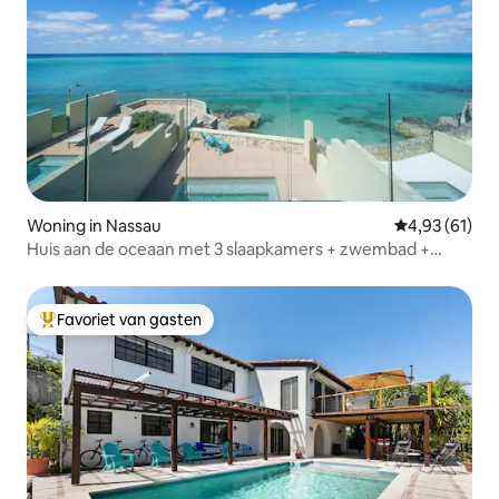
Woning in Nassau
Gemiddelde be
4,93 (61)
Huis aan de oceaan met 3 slaapkamers + zwembad +
strand | Auto inbegrepen
Favoriet van gasten
Topfavoriet van gasten