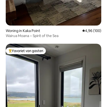
Woning in Kaka Point
Gemiddelde beo
4,96 (100)
Wairua Moana ~ Spirit of the Sea
Favoriet van gasten
Topfavoriet van gasten