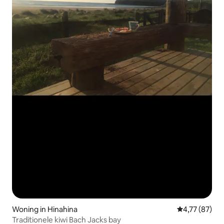
Woning in Hinahina
Gemiddelde be
4,77 (87)
Traditionele kiwi Bach Jacks bay