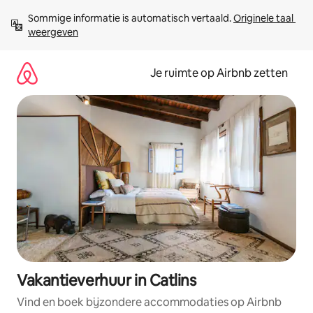
Ga
Sommige informatie is automatisch vertaald. 
Originele taal 
direct
weergeven
naar
inhoud
Je ruimte op Airbnb zetten
Vakantieverhuur in Catlins
Vind en boek bijzondere accommodaties op Airbnb