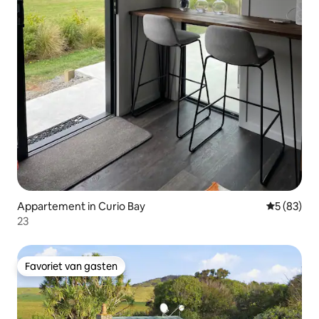
Appartement in Curio Bay
Gemiddelde
5 (83)
23
Favoriet van gasten
Favoriet van gasten