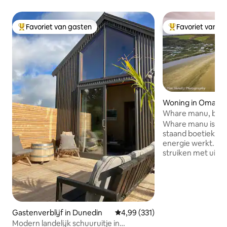
Favoriet van gasten
Favoriet van g
Topfavoriet van gasten
Topfavoriet van 
Woning in Omaui
Whare manu, boeti
Whare manu is een 
staand boetiekhui
energie werkt. Ga
struiken met uitzi
strand, dat op sle
ligt. Kijk hoe de Tu
voeden met de g
vogelvoederbak di
Ontworpen voor k
ontspannen, tot r
Gastenverblijf in Dunedin
Gemiddelde beoordeling van 4,99
4,99 (331)
genieten. Geen kinde
Modern landelijk schuuruitje in