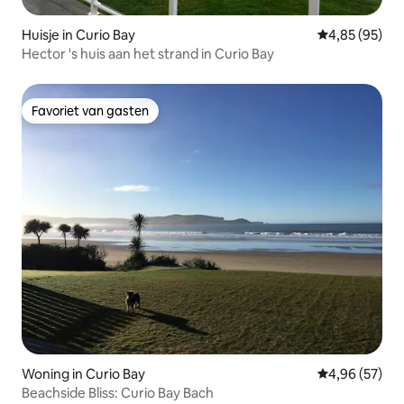
Huisje in Curio Bay
Gemiddelde be
4,85 (95)
Hector 's huis aan het strand in Curio Bay
Favoriet van gasten
Favoriet van gasten
Woning in Curio Bay
Gemiddelde be
4,96 (57)
Beachside Bliss: Curio Bay Bach