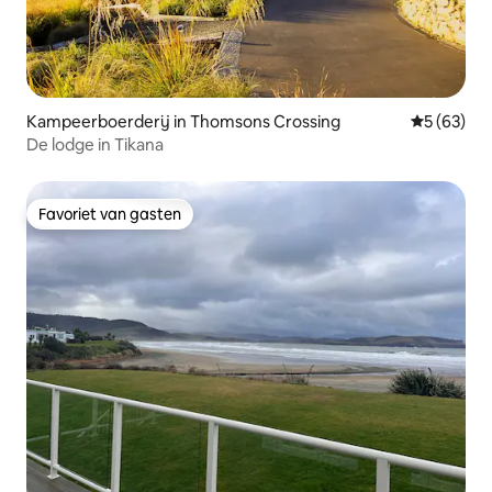
Kampeerboerderij in Thomsons Crossing
Gemiddelde
5 (63)
De lodge in Tikana
Favoriet van gasten
Favoriet van gasten