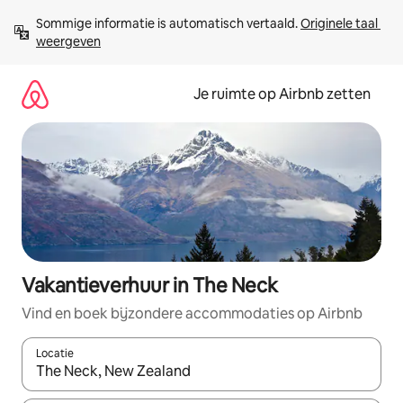
Ga
Sommige informatie is automatisch vertaald. 
Originele taal 
direct
weergeven
naar
inhoud
Je ruimte op Airbnb zetten
Vakantieverhuur in The Neck
Vind en boek bijzondere accommodaties op Airbnb
Locatie
Wanneer er suggesties beschikbaar zijn, maak je een keuze met