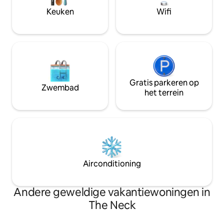
lokaal wijntje drinkt en naar de sterren
volledig aparte Co
Keuken
Wifi
kijkt.
de achterkant van
Gratis parkeren op
Zwembad
het terrein
Airconditioning
Andere geweldige vakantiewoningen in
The Neck