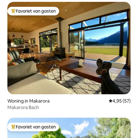
Favoriet van gasten
Topfavoriet van gasten
Woning in Makarora
Gemiddelde be
4,95 (57)
Makarora Bach
Favoriet van gasten
Topfavoriet van gasten