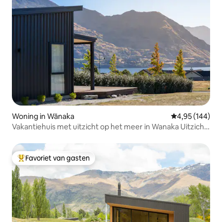
Woning in Wānaka
Gemiddelde beo
4,95 (144)
Vakantiehuis met uitzicht op het meer in Wanaka Uitzicht
op het meer en de bergen
Favoriet van gasten
Topfavoriet van gasten