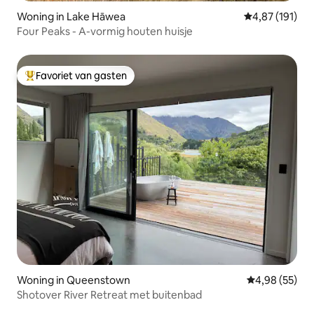
Woning in Lake Hāwea
Gemiddelde beo
4,87 (191)
Four Peaks - A-vormig houten huisje
Favoriet van gasten
Topfavoriet van gasten
Woning in Queenstown
Gemiddelde be
4,98 (55)
Shotover River Retreat met buitenbad