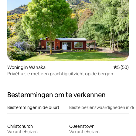
Woning in Wānaka
Gemiddelde
5 (50)
Privéhuisje met een prachtig uitzicht op de bergen
Bestemmingen om te verkennen
Bestemmingen in de buurt
Beste bezienswaardigheden in de
Christchurch
Queenstown
Vakantiehuizen
Vakantiehuizen