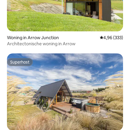
Woning in Arrow Junction
Gemiddelde beo
4,96 (333)
Architectonische woning in Arrow
Superhost
Superhost