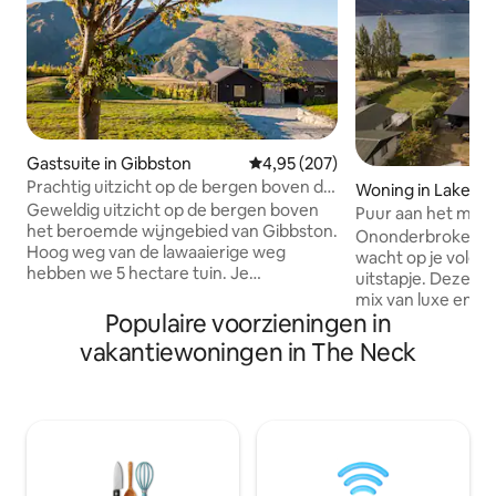
Gastsuite in Gibbston
Gemiddelde beoordeling van 4,95
4,95 (207)
Prachtig uitzicht op de bergen boven de
Woning in Lake H
wijngaarden van Gibbston.
Geweldig uitzicht op de bergen boven
Puur aan het meer
het beroemde wijngebied van Gibbston.
Cottage
Ononderbroken ui
Hoog weg van de lawaaierige weg
wacht op je volgen
hebben we 5 hectare tuin. Je
uitstapje. Deze re
appartement, met een eigen voordeur,
mix van luxe en re
is verbonden met ons huis, maar voelt
Populaire voorzieningen in
architectonisch on
erg privé. Het is onlangs opnieuw
jaren '60, geneste
vakantiewoningen in The Neck
ingericht met een open keuken, lounge,
natuurlijke schoonheid. Er is n
eetkamer. Twee slaapkamers, beide met
jou en het spectac
douchesuites, een met een kingsize bed
meer, afgezien va
en de andere met een kingsize bed of 2
ademhalingen, een wijn en wat vrije
eenpersoonsbedden. Geniet van ons
tijd. Dit is het bes
houtvuur of ga naar buiten en geniet
Hawea! Het huisje ligt aan de voorzijde
van de buitenvuurkorf terwijl je een
van het pand met