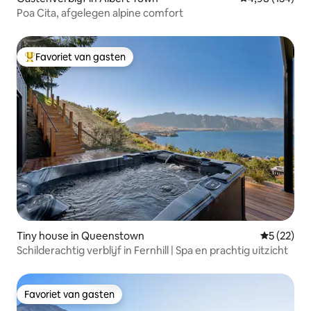
Poa Cita, afgelegen alpine comfort
Favoriet van gasten
Topfavoriet van gasten
Tiny house in Queenstown
Gemiddelde
5 (22)
Schilderachtig verblijf in Fernhill | Spa en prachtig uitzicht
Favoriet van gasten
Favoriet van gasten