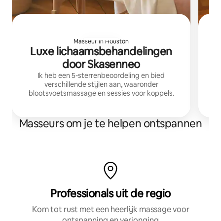
Masseur in Houston
Luxe lichaamsbehandelingen
G
door Skasenneo
Ik heb een 5-sterrenbeoordeling en bied
12
verschillende stijlen aan, waaronder
Th
blootsvoetsmassage en sessies voor koppels.
Masseurs om je te helpen ontspannen
Professionals uit de regio
Kom tot rust met een heerlijk massage voor
ontspanning en verjonging