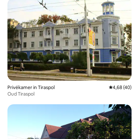
Privékamer in Tiraspol
Gemiddelde be
4,68 (40)
Oud Tiraspol