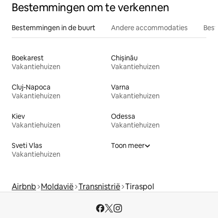
Bestemmingen om te verkennen
Bestemmingen in de buurt
Andere accommodaties
Best
Boekarest
Chișinău
Vakantiehuizen
Vakantiehuizen
Cluj-Napoca
Varna
Vakantiehuizen
Vakantiehuizen
Kiev
Odessa
Vakantiehuizen
Vakantiehuizen
Sveti Vlas
Toon meer
Vakantiehuizen
Airbnb
Moldavië
Transnistrië
Tiraspol