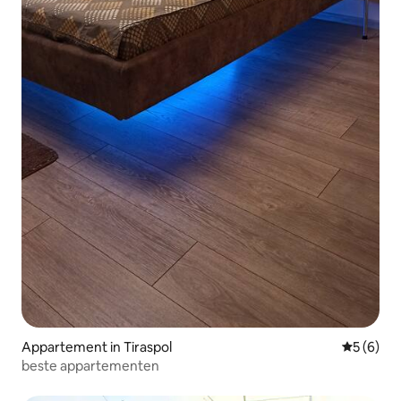
Appartement in Tiraspol
Gemiddeld
5 (6)
beste appartementen