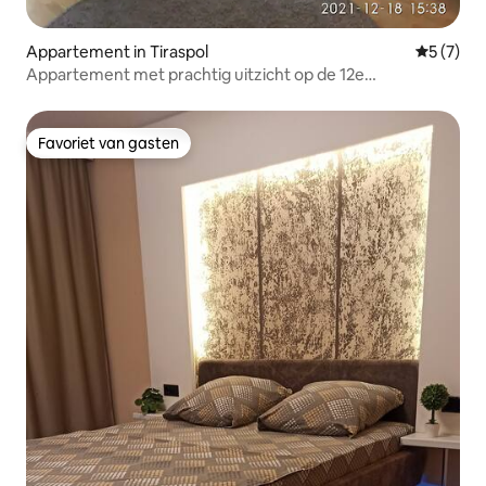
Appartement in Tiraspol
Gemiddeld
5 (7)
Appartement met prachtig uitzicht op de 12e
verdieping!!!
Favoriet van gasten
Favoriet van gasten