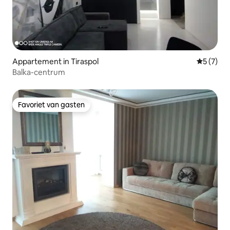
Appartement in Tiraspol
Gemiddeld
5 (7)
Balka-centrum
Favoriet van gasten
Favoriet van gasten