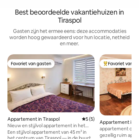
Best beoordeelde vakantiehuizen in
Tiraspol
Gasten zijn het ermee eens: deze accommodaties
worden hoog gewaardeerd voor hun locatie, netheid
en meer.
Favoriet van gasten
Favoriet van g
Favoriet van gasten
Topfavoriet van 
Appartement in Tiraspol
Gemiddelde beoordeling van
5 (5)
Appartement in Ti
Nieuw en stijlvol appartement in het
appartement op pe
centrum van Tiraspol
Een stijlvol appartement van 45 m² in
gezellig ruim app
het centrum van Tiraspol — in de buurt