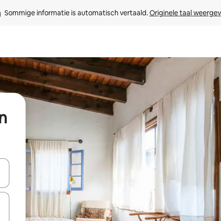
Sommige informatie is automatisch vertaald. 
Originele taal weerge
n
een keuze met je de pijltjestoetsen omhoog en omlaag, óf door te tik