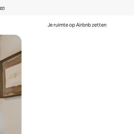
ven
Je ruimte op Airbnb zetten
ken of swipen.