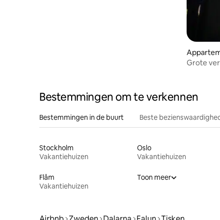
Apparte
Grote ver
centraal g
Bestemmingen om te verkennen
Bestemmingen in de buurt
Beste bezienswaardighed
Stockholm
Oslo
Vakantiehuizen
Vakantiehuizen
Flåm
Toon meer
Vakantiehuizen
Airbnb
Zweden
Dalarna
Falun
Tisken