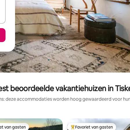
est beoordeelde vakantiehuizen in Tisk
ens: deze accommodaties worden hoog gewaardeerd voor hun l
iet van gasten
Favoriet van gasten
iet van gasten
Topfavoriet van gasten