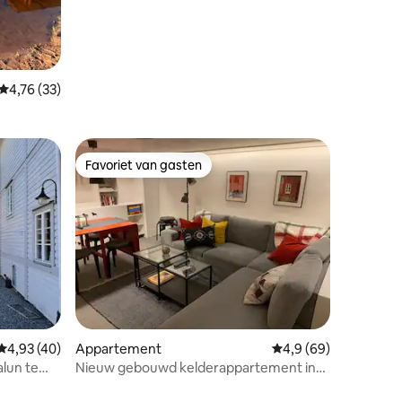
Gemiddelde beoordeling van 4,76 uit 5, 33 recensies
4,76 (33)
Favoriet van gasten
Favoriet van gasten
Gemiddelde beoordeling van 4,93 uit 5, 40 recensies
4,93 (40)
Appartement
Gemiddelde beoordeli
4,9 (69)
alun te
Nieuw gebouwd kelderappartement in
Villastaden