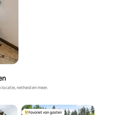
en
ocatie, netheid en meer.
Villa
Favoriet van gasten
Favorie
Topfavoriet van gasten
Favorie