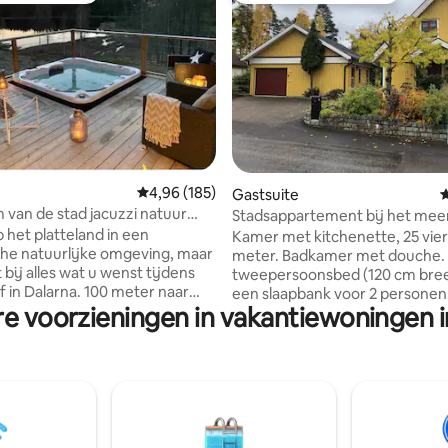
Gemiddelde beoordeling van 4,96 uit 5, 185 r
4,96 (185)
ng van 5 uit 5, 100 recensies
Gastsuite
G
m van de stad jacuzzi natuur
Stadsappartement bij het mee
ng uitzicht op het meer
p het platteland in een
Kamer met kitchenette, 25 vie
che natuurlijke omgeving, maar
meter. Badkamer met douche.
 bij alles wat u wenst tijdens
tweepersoonsbed (120 cm bre
f in Dalarna. 100 meter naar
een slaapbank voor 2 personen
re voorzieningen in vakantiewoningen i
r een klein meer. Goed om
accommodatie is geschikt voo
- 3 km naar de dichtstbijzijnde
2 volwassenen, maar er is ook 
oop - 3 km naar de Falu-
voor 2 kleine kinderen. Kitchen
 - 5 km naar het centrum van
uitgerust met kookplaat, koelka
km naar het rustige skigebied -
magnetron, waterkoker,
 resort Främby udde
koffiezetapparaat. TV en wifi.
sschaatsen) - 9 km naar
Handdoeken en beddengoed z
acken (slalom) - 20 km naar het
inbegrepen. U heeft ook toega