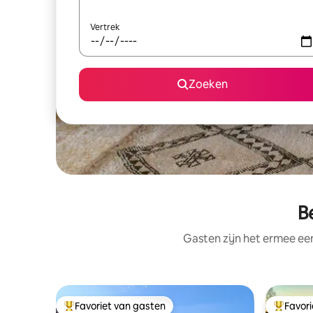
Vertrek
Zoeken
B
Gasten zijn het ermee e
Favoriet van gasten
Favor
Topfavoriet van gasten
Topfavor