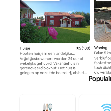
Woning
Huisje
Gemiddelde beoordeli
5 (100)
Falun 5 k
Houten huisje in een landelijke
ontspanni
omgeving. Svärdsjö, Falun.
Verblijf o
Vrijetijdsbewoners worden 24 uur of
fantastis
wekelijks gehuurd. Vakantiehuis in
toch dicht
gerenoveerd blokhut. Het huis is
uw verblij
gelegen op dezelfde boerderij als het
Populai
beneden naa
woongebouw van de verhuurder. Het
te weten 
huis is 74 m ² in twee verdiepingen met
winkel, C
kleine hal, keuken, bad en tv-kamer op
kopermijn
de benedenverdieping. Open
Falun - 7 
slaapmezzanine met twee
9 km naar
eenpersoonsbedden 90x200 en kleine
(langeafstand
slaapkamer met twee
Källviksb
eenpersoonsbedden 90x200. Steile trap