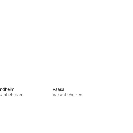
ecensies
ondheim
Vaasa
kantiehuizen
Vakantiehuizen