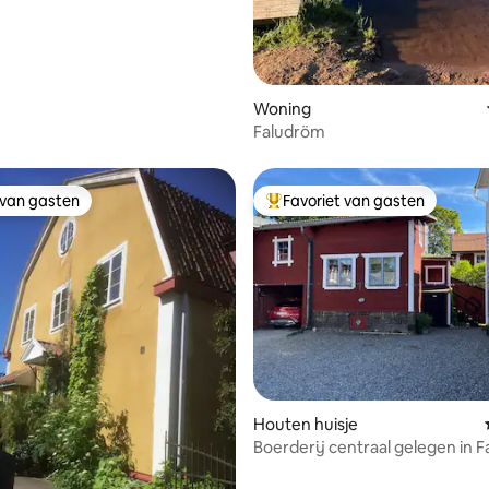
ing van 5 uit 5, 24 recensies
Woning
Faludröm
 van gasten
Favoriet van gasten
 van gasten
Topfavoriet van gasten
ling van 5 uit 5, 23 recensies
Houten huisje
Boerderij centraal gelegen in F
huur