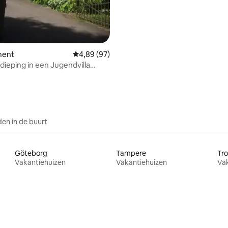
ment
Gemiddelde beoordeling van 4,89 uit 5, 97 r
4,89 (97)
dieping in een Jugendvilla
elegen in Falun.
en in de buurt
Göteborg
Tampere
Tr
Vakantiehuizen
Vakantiehuizen
Va