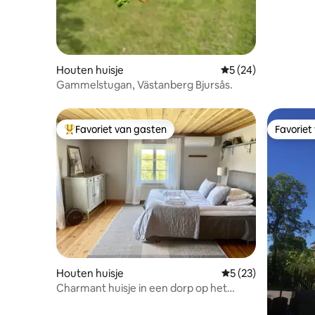
Houten huisje
Gemiddelde beoordel
5 (24)
Gammelstugan, Västanberg Bjursås.
Favoriet van gasten
Favoriet
Topfavoriet van gasten
Favoriet
Houten huisje
Gemiddelde beoorde
5 (23)
Charmant huisje in een dorp op het
platteland