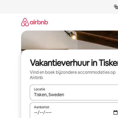
Ga
direct
naar
inhoud
Vakantieverhuur in Tiske
Vind en boek bijzondere accommodaties op
Airbnb
Locatie
Wanneer er suggesties beschikbaar zijn, maak je 
Aankomst