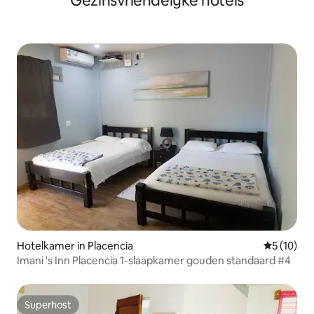
Gezinsvriendelijke hotels
Hotelkamer in Placencia
Gemiddelde
5 (10)
Imani 's Inn Placencia 1-slaapkamer gouden standaard #4
Superhost
Superhost