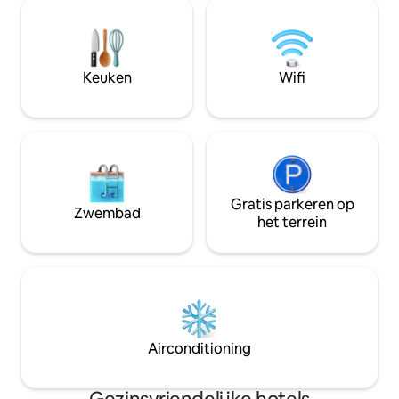
ons charmante hote
inclusief een inloopdouche, dubbele
verwelkomen. De k
wastafel, grote buitendouche en zachte
architectuur, de 
handdoeken voor een spa-achtige
accommodaties e
ervaring. Op een steenworp afstand van
Belizaanse gastvri
Keuken
Wifi
het zwembad:
perfecte omgeving
uitje.
Gratis parkeren op
Zwembad
het terrein
Airconditioning