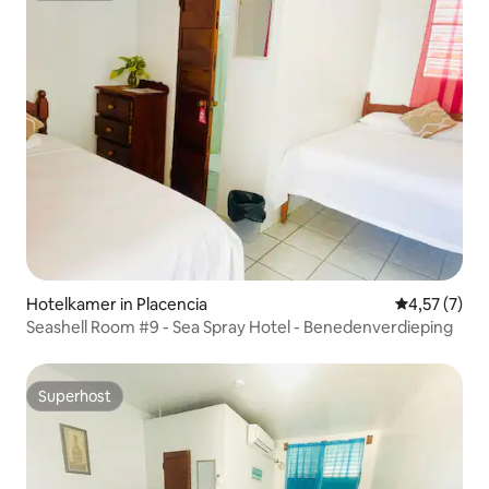
Hotelkamer in Placencia
Gemiddelde b
4,57 (7)
Seashell Room #9 - Sea Spray Hotel - Benedenverdieping
Superhost
Superhost