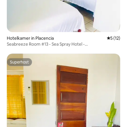
Hotelkamer in Placencia
Gemiddelde
5 (12)
Seabreeze Room #13 - Sea Spray Hotel -
Benedenverdieping
Superhost
Superhost