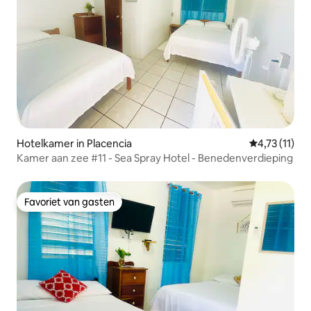
Hotelkamer in Placencia
Gemiddelde b
4,73 (11)
Kamer aan zee #11 - Sea Spray Hotel - Benedenverdieping
Favoriet van gasten
Favoriet van gasten