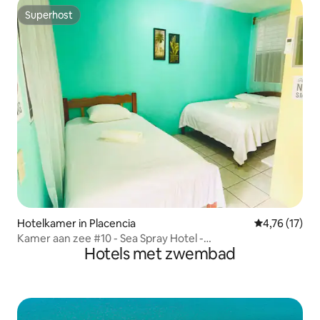
Superhost
Superhost
Hotelkamer in Placencia
Gemiddelde be
4,76 (17)
Kamer aan zee #10 - Sea Spray Hotel -
Hotels met zwembad
Benedenverdieping