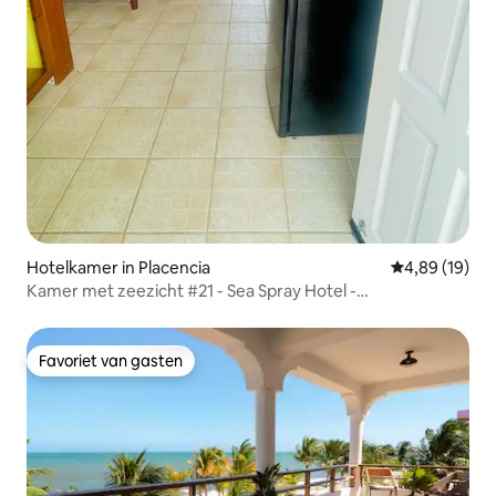
Hotelkamer in Placencia
Gemiddelde be
4,89 (19)
Kamer met zeezicht #21 - Sea Spray Hotel -
Bovenverdieping
Favoriet van gasten
Favoriet van gasten