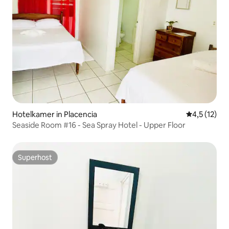
Hotelkamer in Placencia
Gemiddelde b
4,5 (12)
Seaside Room #16 - Sea Spray Hotel - Upper Floor
Superhost
Superhost