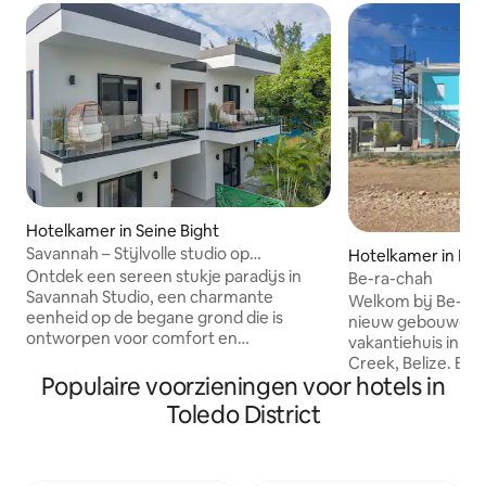
Hotelkamer in Seine Bight
Savannah – Stijlvolle studio op
Hotelkamer in In
steenworp afstand van zwembad en
Ontdek een sereen stukje paradijs in
nd Mango Creek
Be-ra-chah
strand
Savannah Studio, een charmante
Welkom bij Be-Ra-
eenheid op de begane grond die is
nieuw gebouwd, ve
ontworpen voor comfort en
vakantiehuis in h
ontspanning. Met gemakkelijke toegang
Creek, Belize. Be
tot onze prachtige stranden en
Populaire voorzieningen voor hotels in
om de levendige ge
resortvoorzieningen, is deze studio
van Belize weer t
Toledo District
perfect voor stellen of soloreizigers die
unieke en onvergetel
op zoek zijn naar een tropische
nu op zoek bent n
ontsnapping. Kenmerken studio:
avontuur of een r
Queensize bed: Elegante badkamer: