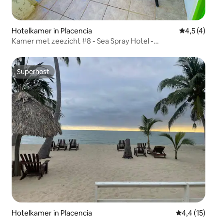
Hotelkamer in Placencia
Gemiddelde 
4,5 (4)
Kamer met zeezicht #8 - Sea Spray Hotel -
Benedenverdieping
Superhost
Superhost
Hotelkamer in Placencia
Gemiddelde b
4,4 (15)