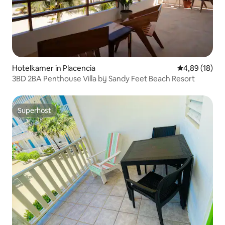
Hotelkamer in Placencia
Gemiddelde be
4,89 (18)
3BD 2BA Penthouse Villa bij Sandy Feet Beach Resort
Superhost
Superhost