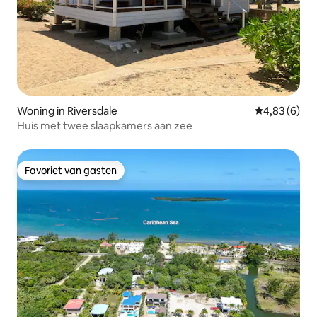
Woning in Riversdale
Gemiddelde b
4,83 (6)
Huis met twee slaapkamers aan zee
Favoriet van gasten
Favoriet van gasten