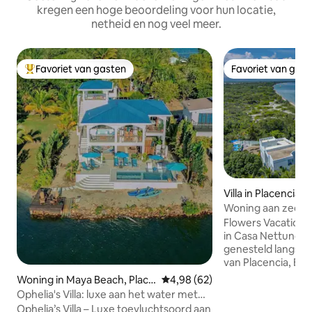
kregen een hoge beoordeling voor hun locatie,
netheid en nog veel meer.
Favoriet van gasten
Favoriet van gas
Topfavoriet van gasten
Favoriet van gas
Villa in Placencia
Woning aan zee: 
directe toegang to
Flowers Vacation 
in Casa Nettuno, 
genesteld langs d
van Placencia, Belize. Deze idyl
accommodatie aan 
Woning in Maya Beach, Place
Gemiddelde beoordeling van 4,9
4,98 (62)
ontworpen voor d
ncia
Ophelia's Villa: luxe aan het water met
zijn naar een afge
privézwembad
Ophelia’s Villa – Luxe toevluchtsoord aan