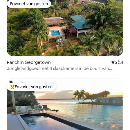
Favoriet van gasten
Favoriet van gasten
Ranch in Georgetown
Gemiddeld
5 (5)
Junglelandgoed met 4 slaapkamers in de buurt van
Placencia • Zwembad en jacuzzi
Favoriet van gasten
Topfavoriet van gasten