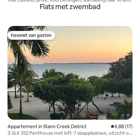
Flats met zwembad
Favoriet van gasten
Favoriet van gasten
Appartement in Stann Creek District
Gemiddelde be
4,88 (17)
3-SLK 332 Penthouse met loft: 7 slaapplaatsen, uitzicht op
zee