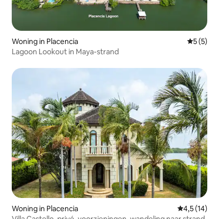
Woning in Placencia
Gemiddeld
5 (5)
Lagoon Lookout in Maya-strand
Woning in Placencia
Gemiddelde b
4,5 (14)
Villa Castello, privé, voorzieningen, wandeling naar strand