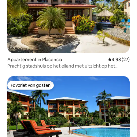
Appartement in Placencia
Gemiddelde be
4,93 (27)
Prachtig stadshuis op het eiland met uitzicht op het
Caribisch gebied
Favoriet van gasten
Favoriet van gasten