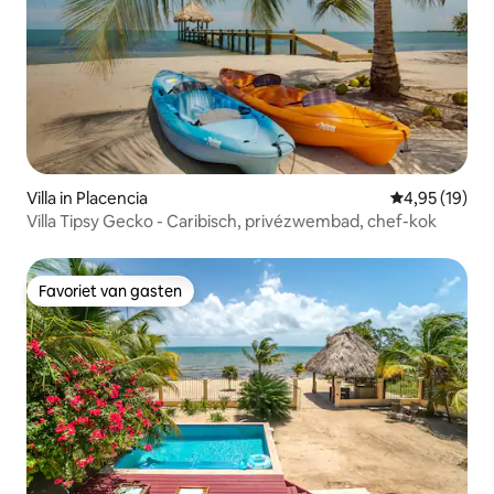
Villa in Placencia
Gemiddelde be
4,95 (19)
Villa Tipsy Gecko - Caribisch, privézwembad, chef-kok
Favoriet van gasten
Favoriet van gasten