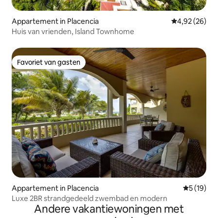
Appartement in Placencia
Gemiddelde be
4,92 (26)
Huis van vrienden, Island Townhome
Favoriet van gasten
Favoriet van gasten
Appartement in Placencia
Gemiddelde
5 (19)
Luxe 2BR strandgedeeld zwembad en modern
Andere vakantiewoningen met