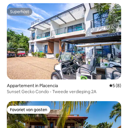
Superhost
Superhost
Appartement in Placencia
Gemiddeld
5 (8)
Sunset Gecko Condo - Tweede verdieping 2A
Favoriet van gasten
Favoriet van gasten