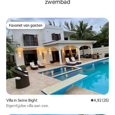
zwembad
Favoriet van gasten
Favoriet van gasten
Villa in Seine Bight
Gemiddelde be
4,92 (25)
Eigentijdse villa aan zee.