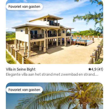
Favoriet van gasten
Favoriet van gasten
Villa in Seine Bight
Gemiddelde b
4,9 (41)
Elegante villa aan het strand met zwembad en strand.
Plezier voor het hele gezin
Favoriet van gasten
Favoriet van gasten