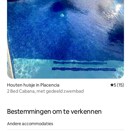
Houten huisje in Placencia
Gemiddelde
5 (15)
2 Bed Cabana, met gedeeld zwembad
Bestemmingen om te verkennen
Andere accommodaties