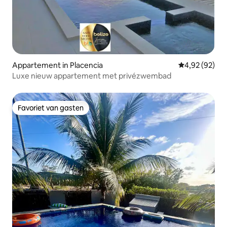
Appartement in Placencia
Gemiddelde be
4,92 (92)
Luxe nieuw appartement met privézwembad
Favoriet van gasten
Favoriet van gasten