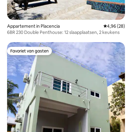
Appartement in Placencia
Gemiddelde be
4,96 (28)
6BR 230 Double Penthouse: 12 slaapplaatsen, 2 keukens
Favoriet van gasten
Favoriet van gasten