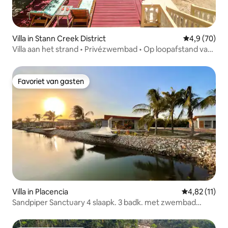
Villa in Stann Creek District
Gemiddelde b
4,9 (70)
Villa aan het strand • Privézwembad • Op loopafstand van
restaurants
Favoriet van gasten
Favoriet van gasten
Villa in Placencia
Gemiddelde be
4,82 (11)
Sandpiper Sanctuary 4 slaapk. 3 badk. met zwembad
Seabird Luxury