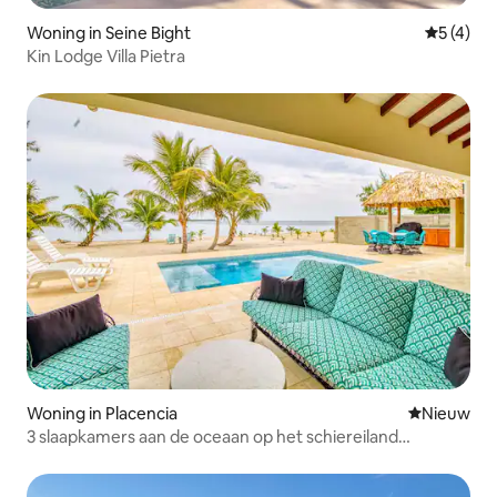
Woning in Seine Bight
Gemiddeld
5 (4)
Kin Lodge Villa Pietra
Woning in Placencia
Nieuwe ac
Nieuw
3 slaapkamers aan de oceaan op het schiereiland
Placencia met privézwembad