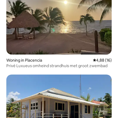
Woning in Placencia
Gemiddelde be
4,88 (16)
Privé Luxueus omheind strandhuis met groot zwembad