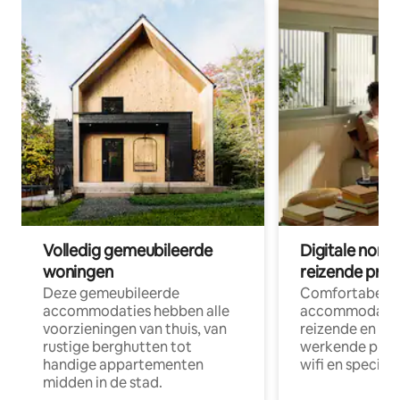
Volledig gemeubileerde
Digitale nom
woningen
reizende prof
Deze gemeubileerde
Comfortabele
accommodaties hebben alle
accommodatie
voorzieningen van thuis, van
reizende en op
rustige berghutten tot
werkende profe
handige appartementen
wifi en special
midden in de stad.