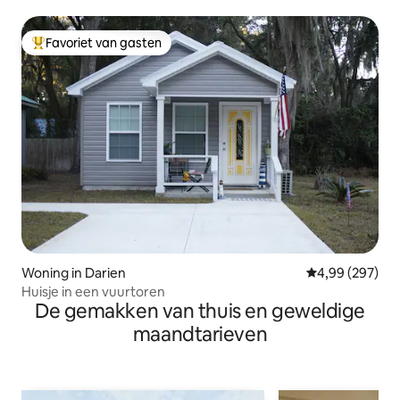
Favoriet van gasten
Topfavoriet van gasten
Woning in Darien
Gemiddelde beo
4,99 (297)
Huisje in een vuurtoren
De gemakken van thuis en geweldige
maandtarieven