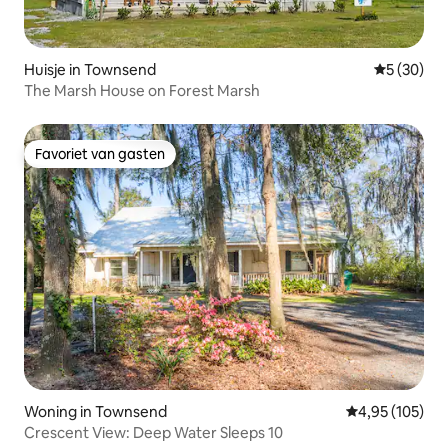
Huisje in Townsend
Gemiddelde
5 (30)
The Marsh House on Forest Marsh
Favoriet van gasten
Favoriet van gasten
Woning in Townsend
Gemiddelde beo
4,95 (105)
Crescent View: Deep Water Sleeps 10