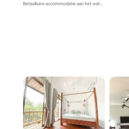
strand inc
Betaalbare accommodatie aan het water
met queensize slaapkamer en eigen
badkamer