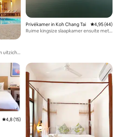
ecensies
Privékamer in Koh Chang Tai
Gemiddelde beoordelin
4,95 (44)
Ruime kingsize slaapkamer ensuite met
zeezicht
 uitzicht
Gemiddelde beoordeling van 4,8 uit 5, 15 recensies
4,8 (15)
ecensies