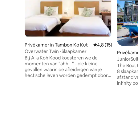
Privékamer in Tambon Ko Kut
Gemiddelde beoordeli
4,8 (15)
Overwater Twin -Slaapkamer
Privékame
Bij A la Koh Kood koesteren we de
JuniorSui
momenten van "ahh..." - die kleine
incl. ontbi
The Boat 
gevallen waarin de afleidingen van je
8 slaapka
hectische leven worden gedempt door
afstand v
het geluid van de kalme zeegolven en de
infinity p
zingende Passerijnse vogels. Onze
het resta
bovenwatervilla 's zijn gelegen aan het
zwembad.
kristalheldere water van een
eigen toe
mangrovelagune, waar u op 30
een balkon of ter
seconden lopen het warme, fijne zand
tweede ve
tussen uw tenen kunt voelen aan het
balkon in
serene strand van Khlonghin. Hier
de begane
streven we ernaar om onze plek te
terwijl d
dienen als een toevluchtsoord waar je
verdiepin