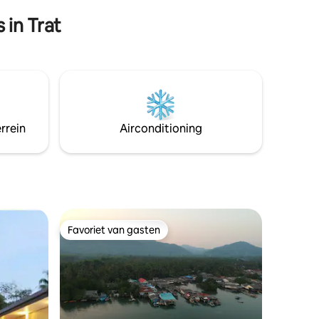
 en
 in Trat
rrein
Airconditioning
Favoriet van gasten
Favoriet van gasten