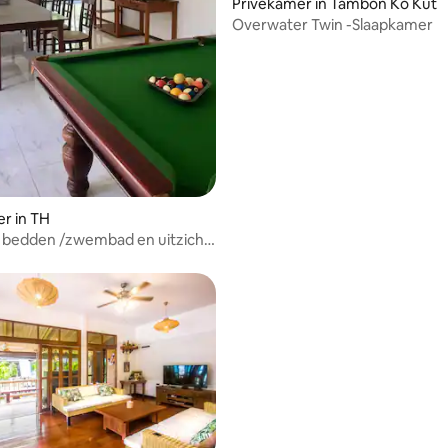
Privékamer in Tambon Ko Kut
Overwater Twin -Slaapkamer
eling van 5 uit 5, 9 recensies
r in TH
e bedden /zwembad en uitzicht