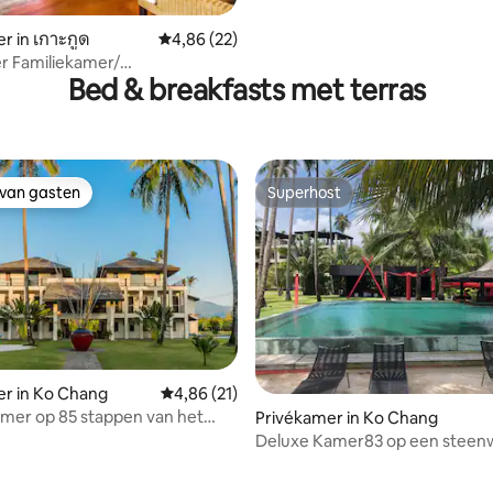
r in เกาะกูด
Gemiddelde beoordeling van 4,86 uit 5, 22 r
4,86 (22)
g van 4,67 uit 5, 6 recensies
r Familiekamer/
Bed & breakfasts met terras
oonskamer
 van gasten
Superhost
 van gasten
Superhost
eling van 5 uit 5, 3 recensies
r in Ko Chang
Gemiddelde beoordeling van 4,86 uit 5, 21 r
4,86 (21)
mer op 85 stappen van het
Privékamer in Ko Chang
l. ontbijt
Deluxe Kamer83 op een steen
afstand van het strand incl. Ont