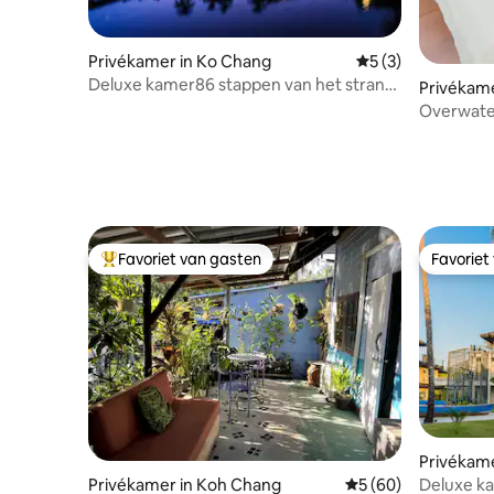
Privékamer in Ko Chang
Gemiddelde beoord
5 (3)
Deluxe kamer86 stappen van het strand
Privékame
incl. Ontbijt
Favoriet van gasten
Favoriet
Topfavoriet van gasten
Favoriet
Privékame
Deluxe ka
Privékamer in Koh Chang
Gemiddelde beoordel
5 (60)