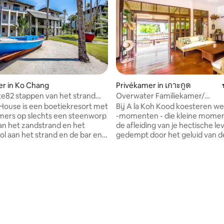
ng van 4,8 uit 5, 15 recensies
r in Ko Chang
Privékamer in เกาะกูด
te82 stappen van het strand
Overwater Familiekamer/
jt
Driepersoonskamer
House is een boetiekresort met
Bij A la Koh Kood koesteren we
mers op slechts een steenworp
-momenten - die kleine mome
an het zandstrand en het
de afleiding van je hectische l
ool aan het strand en de bar en
gedempt door het geluid van d
urant met een nat/droog
zeegolven en de zingende Pass
 Elke slaapkamer heeft een
vogels. Onze bovenwatervilla 's
gang, een eigen badkamer en
gelegen aan het kristalheldere
ras. 2x2 kamers op de
een mangrovelagune, waar je 
rdieping verbinden via het
seconden lopen het warme fij
dien nodig. De twee kamers op
tussen je tenen kunt voelen op
 grond zijn een beetje kleiner,
serene Khlonghin-strand. Hier 
e twee kamers op de bovenste
we ernaar om onze plek te dien
g zeer grote suites zijn met
een toevluchtsoord waar je k