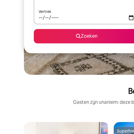
Vertrek
Zoeken
B
Gasten zijn unaniem: deze b
Superho
Superho