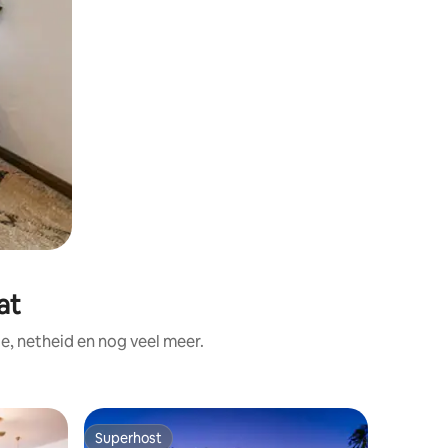
at
e, netheid en nog veel meer.
Privékam
Superhost
Favorie
Superhost
Favorie