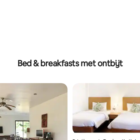
l. ontbijt
Bed & breakfasts met ontbijt