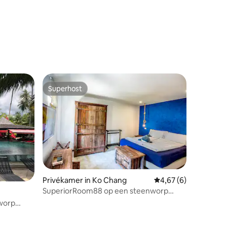
ecensies
Superhost
Superhost
Privékamer in Ko Chang
Gemiddelde beoordeli
4,67 (6)
ecensies
SuperiorRoom88 op een steenworp
afstand van het strand met ontbijt
worp
bijt