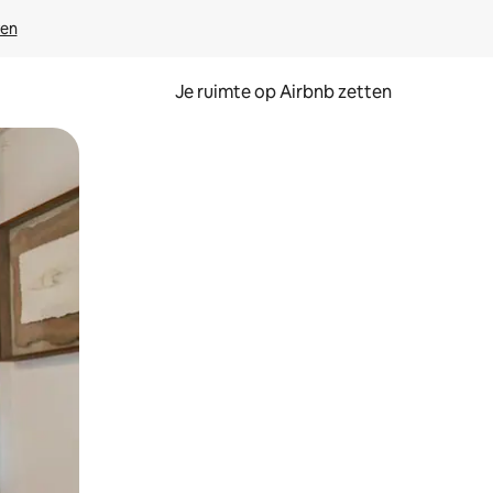
ven
Je ruimte op Airbnb zetten
ken of swipen.