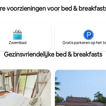
dakterras. Uitzicht is richting
om te ontspannen, op te laden
re voorzieningen voor bed & breakfasts
en het groen.
opnieuw contact te maken.
Zwembad
Gratis parkeren op het te
Gezinsvriendelijke bed & breakfasts