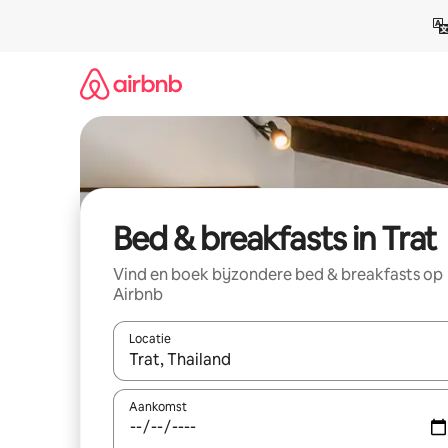
Ga
direct
naar
inhoud
Bed & breakfasts in Trat
Vind en boek bijzondere bed & breakfasts op
Airbnb
Locatie
Wanneer er suggesties beschikbaar zijn, maak je 
Aankomst