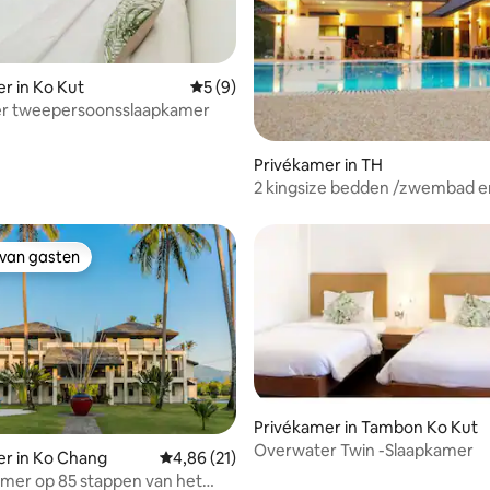
eling van 5 uit 5, 3 recensies
r in Ko Kut
Gemiddelde beoordeling van 5 uit 5, 9 r
5 (9)
Overwater tweepersoonsslaapkamer
Privékamer in TH
2 kingsize bedden /zwembad en
op zee
 van gasten
 van gasten
Privékamer in Tambon Ko Kut
Overwater Twin -Slaapkamer
r in Ko Chang
Gemiddelde beoordeling van 4,86 uit 5, 21 r
4,86 (21)
mer op 85 stappen van het
ing van 5 uit 5, 60 recensies