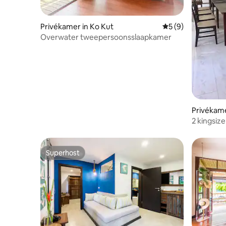
Privékamer in Ko Kut
Gemiddelde beoord
5 (9)
Overwater tweepersoonsslaapkamer
Privékame
2 kingsiz
op zee
Superhost
Superhost