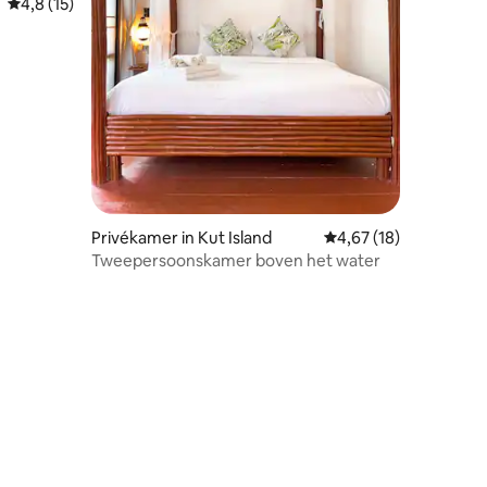
Gemiddelde beoordeling van 4,8 uit 5, 15 recensies
4,8 (15)
Privékamer in Kut Island
Gemiddelde beoordelin
4,67 (18)
Tweepersoonskamer boven het water