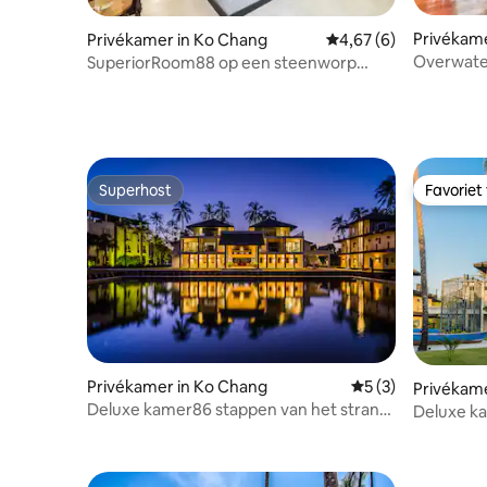
Privékame
Privékamer in Ko Chang
Gemiddelde beoordelin
4,67 (6)
Overwate
SuperiorRoom88 op een steenworp
Driepers
afstand van het strand met ontbijt
Superhost
Favoriet
Superhost
Favoriet
Privékamer in Ko Chang
Gemiddelde beoord
5 (3)
Privékame
Deluxe kamer86 stappen van het strand
Deluxe ka
incl. Ontbijt
strand inc