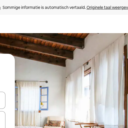
Sommige informatie is automatisch vertaald. 
Originele taal weerge
een keuze met je de pijltjestoetsen omhoog en omlaag, óf door te tik